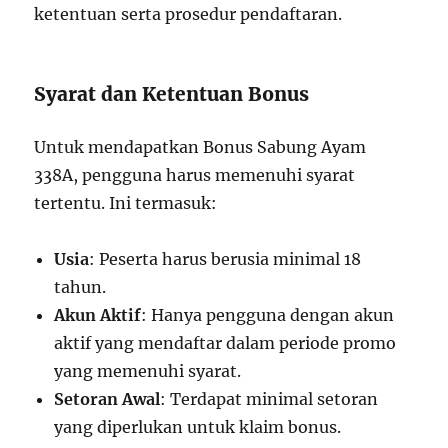
ketentuan serta prosedur pendaftaran.
Syarat dan Ketentuan Bonus
Untuk mendapatkan Bonus Sabung Ayam
338A, pengguna harus memenuhi syarat
tertentu. Ini termasuk:
Usia
: Peserta harus berusia minimal 18
tahun.
Akun Aktif
: Hanya pengguna dengan akun
aktif yang mendaftar dalam periode promo
yang memenuhi syarat.
Setoran Awal
: Terdapat minimal setoran
yang diperlukan untuk klaim bonus.