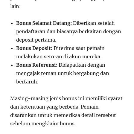
lain:
Bonus Selamat Datang:
Diberikan setelah
pendaftaran dan biasanya berkaitan dengan
deposit pertama.
Bonus Deposit:
Diterima saat pemain
melakukan setoran di akun mereka.
Bonus Referensi:
Didapatkan dengan
mengajak teman untuk bergabung dan
bertaruh.
Masing-masing jenis bonus ini memiliki syarat
dan ketentuan yang berbeda. Pemain
disarankan untuk memeriksa detail tersebut
sebelum mengklaim bonus.