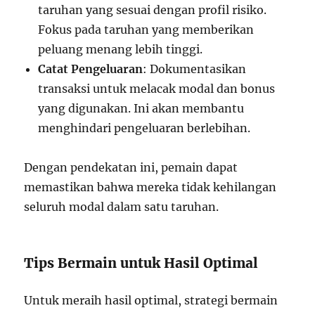
taruhan yang sesuai dengan profil risiko.
Fokus pada taruhan yang memberikan
peluang menang lebih tinggi.
Catat Pengeluaran
: Dokumentasikan
transaksi untuk melacak modal dan bonus
yang digunakan. Ini akan membantu
menghindari pengeluaran berlebihan.
Dengan pendekatan ini, pemain dapat
memastikan bahwa mereka tidak kehilangan
seluruh modal dalam satu taruhan.
Tips Bermain untuk Hasil Optimal
Untuk meraih hasil optimal, strategi bermain