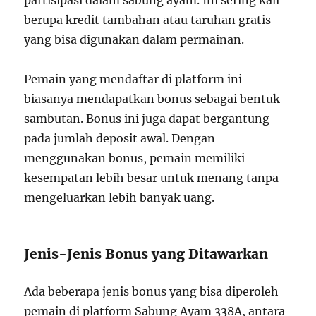
berupa kredit tambahan atau taruhan gratis
yang bisa digunakan dalam permainan.
Pemain yang mendaftar di platform ini
biasanya mendapatkan bonus sebagai bentuk
sambutan. Bonus ini juga dapat bergantung
pada jumlah deposit awal. Dengan
menggunakan bonus, pemain memiliki
kesempatan lebih besar untuk menang tanpa
mengeluarkan lebih banyak uang.
Jenis-Jenis Bonus yang Ditawarkan
Ada beberapa jenis bonus yang bisa diperoleh
pemain di platform Sabung Ayam 338A, antara