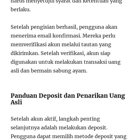
harus menyetujui syarat dan ketentuan yang
berlaku.
Setelah pengisian berhasil, pengguna akan
menerima email konfirmasi. Mereka perlu
memverifikasi akun melalui tautan yang
dikirimkan. Setelah verifikasi, akun siap
digunakan untuk melakukan transaksi uang
asli dan bermain sabung ayam.
Panduan Deposit dan Penarikan Uang
Asli
Setelah akun aktif, langkah penting
selanjutnya adalah melakukan deposit.
Pengguna dapat memilih metode deposit yang