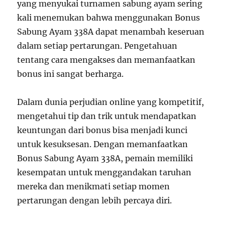
yang menyukai turnamen sabung ayam sering
kali menemukan bahwa menggunakan Bonus
Sabung Ayam 338A dapat menambah keseruan
dalam setiap pertarungan. Pengetahuan
tentang cara mengakses dan memanfaatkan
bonus ini sangat berharga.
Dalam dunia perjudian online yang kompetitif,
mengetahui tip dan trik untuk mendapatkan
keuntungan dari bonus bisa menjadi kunci
untuk kesuksesan. Dengan memanfaatkan
Bonus Sabung Ayam 338A, pemain memiliki
kesempatan untuk menggandakan taruhan
mereka dan menikmati setiap momen
pertarungan dengan lebih percaya diri.