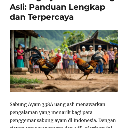
Asli: Panduan Lengkap
dan Terpercaya
Sabung Ayam 338A uang asli menawarkan
pengalaman yang menarik bagi para
penggemar sabung ayam di Indonesia. Dengan