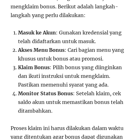
mengklaim bonus. Berikut adalah langkah-
langkah yang perlu dilakukan:
Masuk ke Akun
: Gunakan kredensial yang
telah didaftarkan untuk masuk.
Akses Menu Bonus
: Cari bagian menu yang
khusus untuk bonus atau promosi.
Klaim Bonus
: Pilih bonus yang diinginkan
dan ikuti instruksi untuk mengklaim.
Pastikan memenuhi syarat yang ada.
Monitor Status Bonus
: Setelah klaim, cek
saldo akun untuk memastikan bonus telah
ditambahkan.
Proses klaim ini harus dilakukan dalam waktu
yang ditentukan agar bonus dapat digunakan