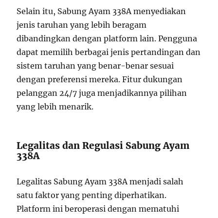
Selain itu, Sabung Ayam 338A menyediakan
jenis taruhan yang lebih beragam
dibandingkan dengan platform lain. Pengguna
dapat memilih berbagai jenis pertandingan dan
sistem taruhan yang benar-benar sesuai
dengan preferensi mereka. Fitur dukungan
pelanggan 24/7 juga menjadikannya pilihan
yang lebih menarik.
Legalitas dan Regulasi Sabung Ayam
338A
Legalitas Sabung Ayam 338A menjadi salah
satu faktor yang penting diperhatikan.
Platform ini beroperasi dengan mematuhi