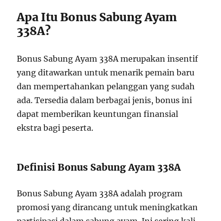
Apa Itu Bonus Sabung Ayam
338A?
Bonus Sabung Ayam 338A merupakan insentif
yang ditawarkan untuk menarik pemain baru
dan mempertahankan pelanggan yang sudah
ada. Tersedia dalam berbagai jenis, bonus ini
dapat memberikan keuntungan finansial
ekstra bagi peserta.
Definisi Bonus Sabung Ayam 338A
Bonus Sabung Ayam 338A adalah program
promosi yang dirancang untuk meningkatkan
partisipasi dalam sabung ayam. Ini sering kali