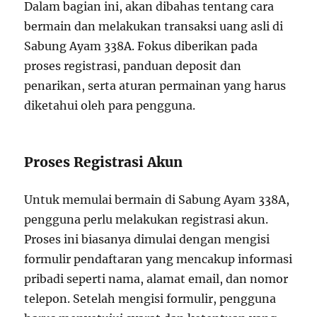
Dalam bagian ini, akan dibahas tentang cara
bermain dan melakukan transaksi uang asli di
Sabung Ayam 338A. Fokus diberikan pada
proses registrasi, panduan deposit dan
penarikan, serta aturan permainan yang harus
diketahui oleh para pengguna.
Proses Registrasi Akun
Untuk memulai bermain di Sabung Ayam 338A,
pengguna perlu melakukan registrasi akun.
Proses ini biasanya dimulai dengan mengisi
formulir pendaftaran yang mencakup informasi
pribadi seperti nama, alamat email, dan nomor
telepon. Setelah mengisi formulir, pengguna