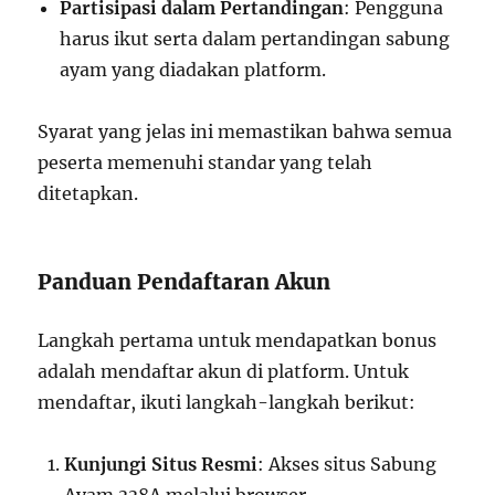
Partisipasi dalam Pertandingan
: Pengguna
harus ikut serta dalam pertandingan sabung
ayam yang diadakan platform.
Syarat yang jelas ini memastikan bahwa semua
peserta memenuhi standar yang telah
ditetapkan.
Panduan Pendaftaran Akun
Langkah pertama untuk mendapatkan bonus
adalah mendaftar akun di platform. Untuk
mendaftar, ikuti langkah-langkah berikut:
Kunjungi Situs Resmi
: Akses situs Sabung
Ayam 338A melalui browser.