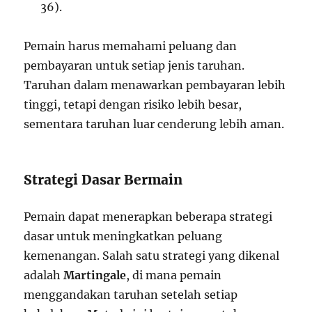
36).
Pemain harus memahami peluang dan
pembayaran untuk setiap jenis taruhan.
Taruhan dalam menawarkan pembayaran lebih
tinggi, tetapi dengan risiko lebih besar,
sementara taruhan luar cenderung lebih aman.
Strategi Dasar Bermain
Pemain dapat menerapkan beberapa strategi
dasar untuk meningkatkan peluang
kemenangan. Salah satu strategi yang dikenal
adalah
Martingale
, di mana pemain
menggandakan taruhan setelah setiap