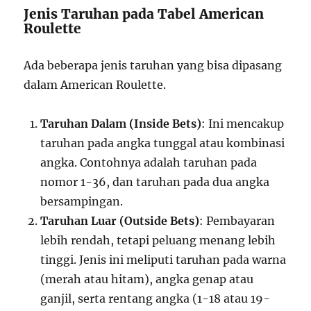
Jenis Taruhan pada Tabel American
Roulette
Ada beberapa jenis taruhan yang bisa dipasang
dalam American Roulette.
Taruhan Dalam (Inside Bets)
: Ini mencakup
taruhan pada angka tunggal atau kombinasi
angka. Contohnya adalah taruhan pada
nomor 1-36, dan taruhan pada dua angka
bersampingan.
Taruhan Luar (Outside Bets)
: Pembayaran
lebih rendah, tetapi peluang menang lebih
tinggi. Jenis ini meliputi taruhan pada warna
(merah atau hitam), angka genap atau
ganjil, serta rentang angka (1-18 atau 19-