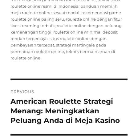
t
s
t
g
roulette online resmi di Indonesia
,
panduan memilih
h
t
e
s
meja roulette online sesuai modal
,
rekomendasi game
o
e
g
roulette online paling seru
,
roulette online dengan fitur
r
d
o
live streaming terbaik
,
roulette online dengan peluang
o
r
kemenangan tinggi
,
roulette online minimal deposit
n
i
rendah terpercaya
,
situs roulette online dengan
e
pembayaran tercepat
,
strategi martingale pada
s
permainan roulette online
,
teknik bermain aman di
roulette online
P
PREVIOUS
o
American Roulette Strategi
P
r
Menang: Meningkatkan
s
e
Peluang Anda di Meja Kasino
t
v
i
n