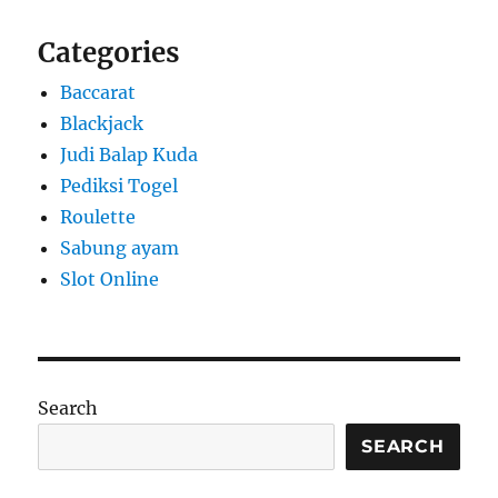
Categories
Baccarat
Blackjack
Judi Balap Kuda
Pediksi Togel
Roulette
Sabung ayam
Slot Online
Search
SEARCH