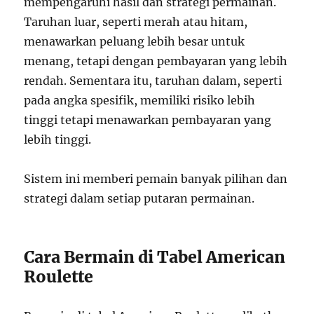
mempengaruhi hasil dan strategi permainan.
Taruhan luar, seperti merah atau hitam,
menawarkan peluang lebih besar untuk
menang, tetapi dengan pembayaran yang lebih
rendah. Sementara itu, taruhan dalam, seperti
pada angka spesifik, memiliki risiko lebih
tinggi tetapi menawarkan pembayaran yang
lebih tinggi.
Sistem ini memberi pemain banyak pilihan dan
strategi dalam setiap putaran permainan.
Cara Bermain di Tabel American
Roulette