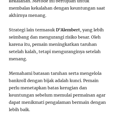
kekalahan. Metode ini bertujuan untuk
membalas kekalahan dengan keuntungan saat
akhirnya menang.
Strategi lain termasuk
D’Alembert
, yang lebih
seimbang dan mengurangi risiko besar. Oleh
karena itu, pemain meningkatkan taruhan
setelah kalah, tetapi menguranginya setelah
menang.
Memahami batasan taruhan serta mengelola
bankroll dengan bijak adalah kunci. Pemain
perlu menetapkan batas kerugian dan
keuntungan sebelum memulai permainan agar
dapat menikmati pengalaman bermain dengan
lebih baik.