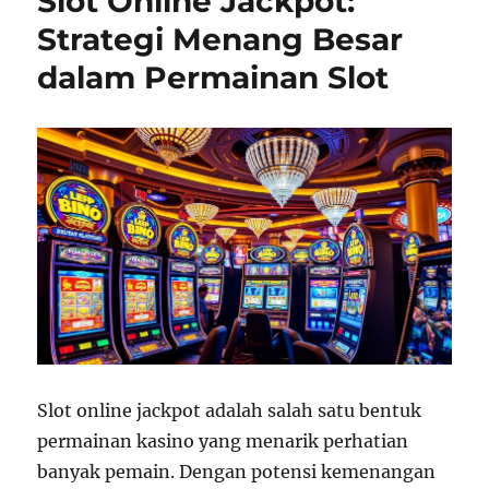
Slot Online Jackpot:
s
Strategi Menang Besar
dalam Permainan Slot
Slot online jackpot adalah salah satu bentuk
permainan kasino yang menarik perhatian
banyak pemain. Dengan potensi kemenangan