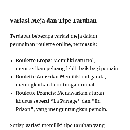
Variasi Meja dan Tipe Taruhan
Terdapat beberapa variasi meja dalam
permainan roulette online, termasuk:
Roulette Eropa
: Memiliki satu nol,
memberikan peluang lebih baik bagi pemain.
Roulette Amerika
: Memiliki nol ganda,
meningkatkan keuntungan rumah.
Roulette Prancis
: Menawarkan aturan
khusus seperti “La Partage” dan “En
Prison”, yang menguntungkan pemain.
Setiap variasi memiliki tipe taruhan yang