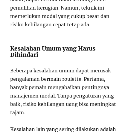
pemulihan kerugian. Namun, teknik ini
memerlukan modal yang cukup besar dan
risiko kehilangan cepat tetap ada.
Kesalahan Umum yang Harus
Dihindari
Beberapa kesalahan umum dapat merusak
pengalaman bermain roulette. Pertama,
banyak pemain mengabaikan pentingnya
manajemen modal. Tanpa pengaturan yang
baik, risiko kehilangan uang bisa meningkat
tajam.
Kesalahan lain yang sering dilakukan adalah