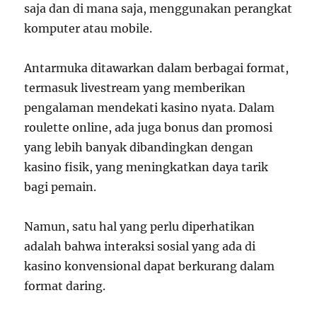
saja dan di mana saja, menggunakan perangkat
komputer atau mobile.
Antarmuka ditawarkan dalam berbagai format,
termasuk livestream yang memberikan
pengalaman mendekati kasino nyata. Dalam
roulette online, ada juga bonus dan promosi
yang lebih banyak dibandingkan dengan
kasino fisik, yang meningkatkan daya tarik
bagi pemain.
Namun, satu hal yang perlu diperhatikan
adalah bahwa interaksi sosial yang ada di
kasino konvensional dapat berkurang dalam
format daring.