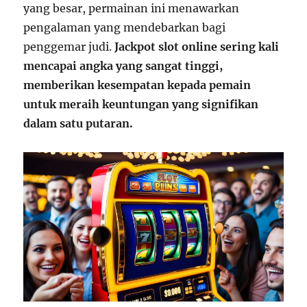
yang besar, permainan ini menawarkan
pengalaman yang mendebarkan bagi
penggemar judi.
Jackpot slot online sering kali
mencapai angka yang sangat tinggi,
memberikan kesempatan kepada pemain
untuk meraih keuntungan yang signifikan
dalam satu putaran.