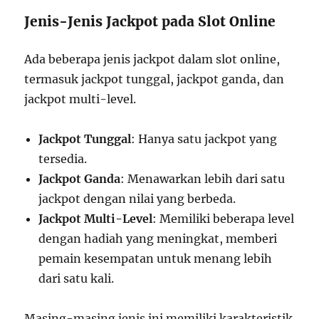
Jenis-Jenis Jackpot pada Slot Online
Ada beberapa jenis jackpot dalam slot online,
termasuk jackpot tunggal, jackpot ganda, dan
jackpot multi-level.
Jackpot Tunggal
: Hanya satu jackpot yang
tersedia.
Jackpot Ganda
: Menawarkan lebih dari satu
jackpot dengan nilai yang berbeda.
Jackpot Multi-Level
: Memiliki beberapa level
dengan hadiah yang meningkat, memberi
pemain kesempatan untuk menang lebih
dari satu kali.
Masing-masing jenis ini memiliki karakteristik