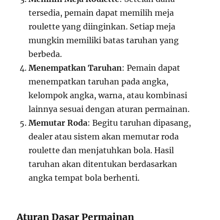
tersedia, pemain dapat memilih meja
roulette yang diinginkan. Setiap meja
mungkin memiliki batas taruhan yang
berbeda.
Menempatkan Taruhan
: Pemain dapat
menempatkan taruhan pada angka,
kelompok angka, warna, atau kombinasi
lainnya sesuai dengan aturan permainan.
Memutar Roda
: Begitu taruhan dipasang,
dealer atau sistem akan memutar roda
roulette dan menjatuhkan bola. Hasil
taruhan akan ditentukan berdasarkan
angka tempat bola berhenti.
Aturan Dasar Permainan