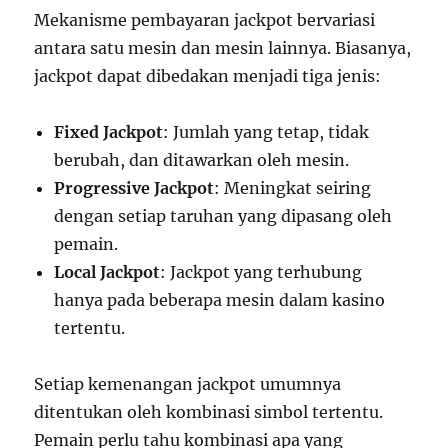
Mekanisme pembayaran jackpot bervariasi
antara satu mesin dan mesin lainnya. Biasanya,
jackpot dapat dibedakan menjadi tiga jenis:
Fixed Jackpot
: Jumlah yang tetap, tidak
berubah, dan ditawarkan oleh mesin.
Progressive Jackpot
: Meningkat seiring
dengan setiap taruhan yang dipasang oleh
pemain.
Local Jackpot
: Jackpot yang terhubung
hanya pada beberapa mesin dalam kasino
tertentu.
Setiap kemenangan jackpot umumnya
ditentukan oleh kombinasi simbol tertentu.
Pemain perlu tahu kombinasi apa yang