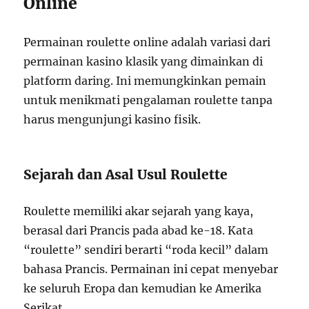
Online
Permainan roulette online adalah variasi dari
permainan kasino klasik yang dimainkan di
platform daring. Ini memungkinkan pemain
untuk menikmati pengalaman roulette tanpa
harus mengunjungi kasino fisik.
Sejarah dan Asal Usul Roulette
Roulette memiliki akar sejarah yang kaya,
berasal dari Prancis pada abad ke-18. Kata
“roulette” sendiri berarti “roda kecil” dalam
bahasa Prancis. Permainan ini cepat menyebar
ke seluruh Eropa dan kemudian ke Amerika
Serikat.