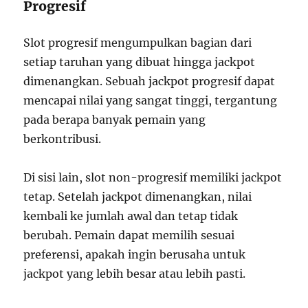
Progresif
Slot progresif mengumpulkan bagian dari
setiap taruhan yang dibuat hingga jackpot
dimenangkan. Sebuah jackpot progresif dapat
mencapai nilai yang sangat tinggi, tergantung
pada berapa banyak pemain yang
berkontribusi.
Di sisi lain, slot non-progresif memiliki jackpot
tetap. Setelah jackpot dimenangkan, nilai
kembali ke jumlah awal dan tetap tidak
berubah. Pemain dapat memilih sesuai
preferensi, apakah ingin berusaha untuk
jackpot yang lebih besar atau lebih pasti.