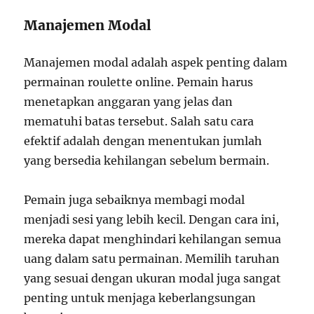
Manajemen Modal
Manajemen modal adalah aspek penting dalam
permainan roulette online. Pemain harus
menetapkan anggaran yang jelas dan
mematuhi batas tersebut. Salah satu cara
efektif adalah dengan menentukan jumlah
yang bersedia kehilangan sebelum bermain.
Pemain juga sebaiknya membagi modal
menjadi sesi yang lebih kecil. Dengan cara ini,
mereka dapat menghindari kehilangan semua
uang dalam satu permainan. Memilih taruhan
yang sesuai dengan ukuran modal juga sangat
penting untuk menjaga keberlangsungan