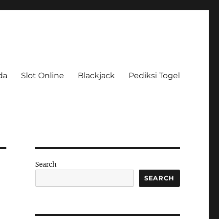
da
Slot Online
Blackjack
Pediksi Togel
Search
SEARCH