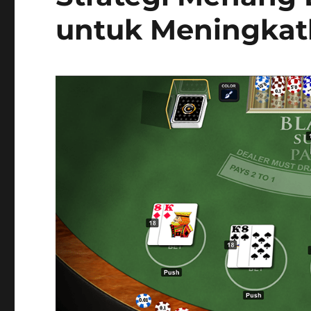
untuk Meningkat