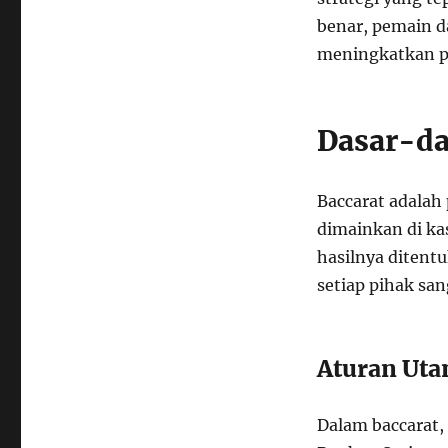
benar, pemain d
meningkatkan p
Dasar-da
Baccarat adalah
dimainkan di ka
hasilnya ditent
setiap pihak san
Aturan Uta
Dalam baccarat,