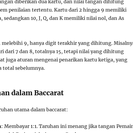
angan diberikan dua kartu, dan nilai tangan dihitung
em penilaian tertentu. Kartu dari 2 hingga 9 memiliki
, sedangkan 10, J, Q, dan K memiliki nilai nol, dan As
n melebihi 9, hanya digit terakhir yang dihitung. Misalny
ri dari 7 dan 8, totalnya 15, tetapi nilai yang dihitung
pat juga aturan mengenai penarikan kartu ketiga, yang
 total sebelumnya.
han dalam Baccarat
aruhan utama dalam baccarat:
n
: Membayar 1:1. Taruhan ini menang jika tangan Pemai