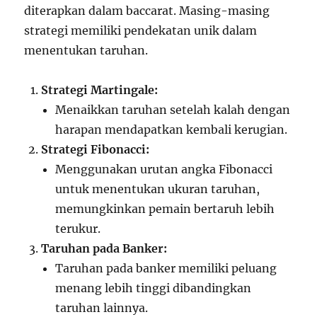
diterapkan dalam baccarat. Masing-masing
strategi memiliki pendekatan unik dalam
menentukan taruhan.
Strategi Martingale:
Menaikkan taruhan setelah kalah dengan
harapan mendapatkan kembali kerugian.
Strategi Fibonacci:
Menggunakan urutan angka Fibonacci
untuk menentukan ukuran taruhan,
memungkinkan pemain bertaruh lebih
terukur.
Taruhan pada Banker:
Taruhan pada banker memiliki peluang
menang lebih tinggi dibandingkan
taruhan lainnya.