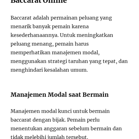
Baccarat Online
Baccarat adalah permainan peluang yang
menarik banyak pemain karena
kesederhanaannya. Untuk meningkatkan
peluang menang, pemain harus
memperhatikan manajemen modal,
menggunakan strategi taruhan yang tepat, dan
menghindari kesalahan umum.
Manajemen Modal saat Bermain
Manajemen modal kunci untuk bermain
baccarat dengan bijak. Pemain perlu
menentukan anggaran sebelum bermain dan
tidak melebihi jumlah tersebut.