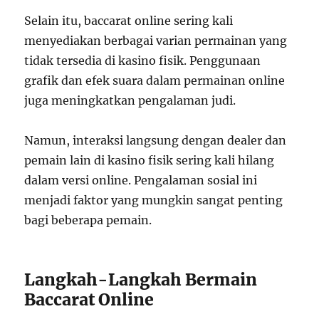
Selain itu, baccarat online sering kali
menyediakan berbagai varian permainan yang
tidak tersedia di kasino fisik. Penggunaan
grafik dan efek suara dalam permainan online
juga meningkatkan pengalaman judi.
Namun, interaksi langsung dengan dealer dan
pemain lain di kasino fisik sering kali hilang
dalam versi online. Pengalaman sosial ini
menjadi faktor yang mungkin sangat penting
bagi beberapa pemain.
Langkah-Langkah Bermain
Baccarat Online