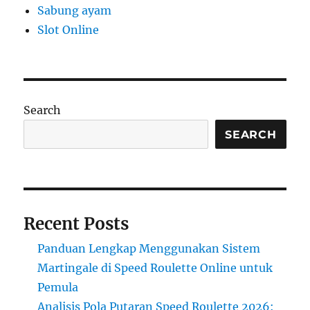
Sabung ayam
Slot Online
Search
SEARCH
Recent Posts
Panduan Lengkap Menggunakan Sistem
Martingale di Speed Roulette Online untuk
Pemula
Analisis Pola Putaran Speed Roulette 2026: