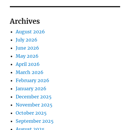
t
s
a
:
t
Archives
t
:
August 2026
i
July 2026
o
June 2026
May 2026
n
April 2026
March 2026
February 2026
January 2026
December 2025
November 2025
October 2025
September 2025
August 2025