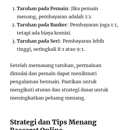
Taruhan pada Pemain
: Jika pemain
menang, pembayaran adalah 1:1.
Taruhan pada Banker
: Pembayaran juga 1:1,
tetapi ada biaya komisi.
Taruhan pada Seri
: Pembayaran lebih
tinggi, seringkali 8:1 atau 9:1.
Setelah memasang taruhan, permainan
dimulai dan pemain dapat menikmati
pengalaman bermain. Pastikan untuk
mengikuti aturan dan strategi dasar untuk
meningkatkan peluang menang.
Strategi dan Tips Menang