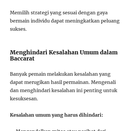
Memilih strategi yang sesuai dengan gaya
bermain individu dapat meningkatkan peluang
sukses.
Menghindari Kesalahan Umum dalam
Baccarat
Banyak pemain melakukan kesalahan yang
dapat merugikan hasil permainan. Mengenali
dan menghindari kesalahan ini penting untuk
kesuksesan.
Kesalahan umum yang harus dihindari: