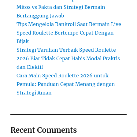
Mitos vs Fakta dan Strategi Bermain
Bertanggung Jawab
Tips Mengelola Bankroll Saat Bermain Live
Speed Roulette Bertempo Cepat Dengan
Bijak
Strategi Taruhan Terbaik Speed Roulette
2026 Biar Tidak Cepat Habis Modal Praktis
dan Efektif
Cara Main Speed Roulette 2026 untuk
Pemula: Panduan Cepat Menang dengan
Strategi Aman
Recent Comments