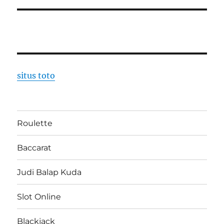
situs toto
Roulette
Baccarat
Judi Balap Kuda
Slot Online
Blackjack