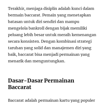
Terakhir, menjaga disiplin adalah kunci dalam
bermain baccarat. Pemain yang menetapkan
batasan untuk diri sendiri dan mampu
mengelola bankroll dengan bijak memiliki
peluang lebih besar untuk meraih kemenangan
secara konsisten. Dengan kombinasi strategi
taruhan yang solid dan manajemen diri yang
baik, baccarat bisa menjadi permainan yang
menarik dan menguntungkan.
Dasar-Dasar Permainan
Baccarat
Baccarat adalah permainan kartu yang populer