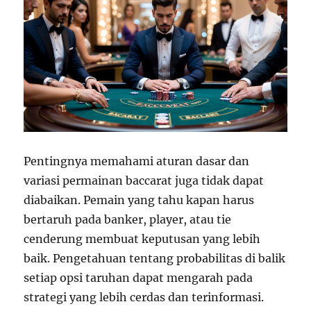
Pentingnya memahami aturan dasar dan
variasi permainan baccarat juga tidak dapat
diabaikan. Pemain yang tahu kapan harus
bertaruh pada banker, player, atau tie
cenderung membuat keputusan yang lebih
baik. Pengetahuan tentang probabilitas di balik
setiap opsi taruhan dapat mengarah pada
strategi yang lebih cerdas dan terinformasi.