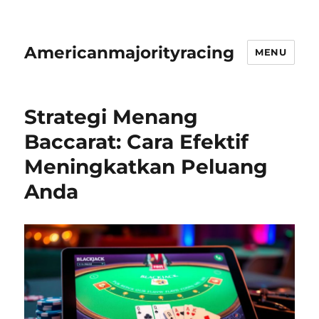
Americanmajorityracing
MENU
Strategi Menang
Baccarat: Cara Efektif
Meningkatkan Peluang
Anda