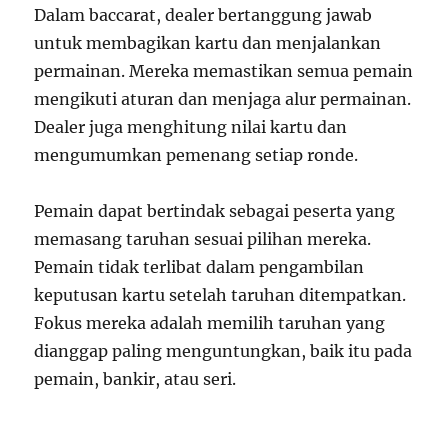
Dalam baccarat, dealer bertanggung jawab
untuk membagikan kartu dan menjalankan
permainan. Mereka memastikan semua pemain
mengikuti aturan dan menjaga alur permainan.
Dealer juga menghitung nilai kartu dan
mengumumkan pemenang setiap ronde.
Pemain dapat bertindak sebagai peserta yang
memasang taruhan sesuai pilihan mereka.
Pemain tidak terlibat dalam pengambilan
keputusan kartu setelah taruhan ditempatkan.
Fokus mereka adalah memilih taruhan yang
dianggap paling menguntungkan, baik itu pada
pemain, bankir, atau seri.