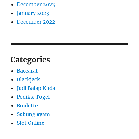
December 2023
January 2023
December 2022
Categories
Baccarat
Blackjack
Judi Balap Kuda
Pediksi Togel
Roulette
Sabung ayam
Slot Online