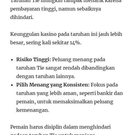
Taruhan Tie mungkin tampak menarik karena
pembayaran tinggi, namun sebaiknya
dihindari.
Keunggulan kasino pada taruhan ini jauh lebih
besar, sering kali sekitar 14%.
Risiko Tinggi:
Peluang menang pada
taruhan Tie sangat rendah dibandingkan
dengan taruhan lainnya.
Pilih Menang yang Konsisten:
Fokus pada
taruhan yang lebih aman, seperti bankir dan
pemain, untuk memaksimalkan peluang
kemenangan.
Pemain harus disiplin dalam menghindari