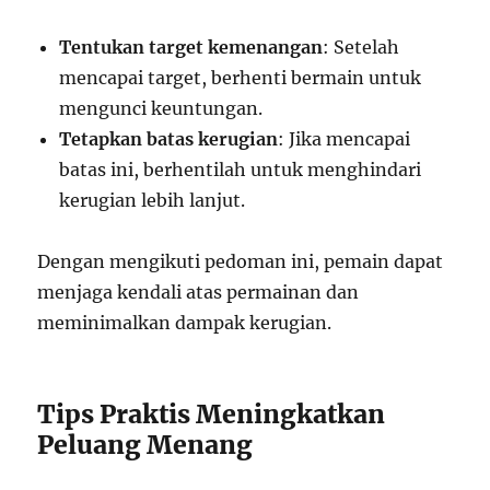
Tentukan target kemenangan
: Setelah
mencapai target, berhenti bermain untuk
mengunci keuntungan.
Tetapkan batas kerugian
: Jika mencapai
batas ini, berhentilah untuk menghindari
kerugian lebih lanjut.
Dengan mengikuti pedoman ini, pemain dapat
menjaga kendali atas permainan dan
meminimalkan dampak kerugian.
Tips Praktis Meningkatkan
Peluang Menang