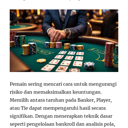
Pemain sering mencari cara untuk mengurangi
risiko dan memaksimalkan keuntungan.
Memilih antara taruhan pada Banker, Player,
atau Tie dapat mempengaruhi hasil secara
signifikan. Dengan menerapkan teknik dasar
seperti pengelolaan bankroll dan analisis pola,