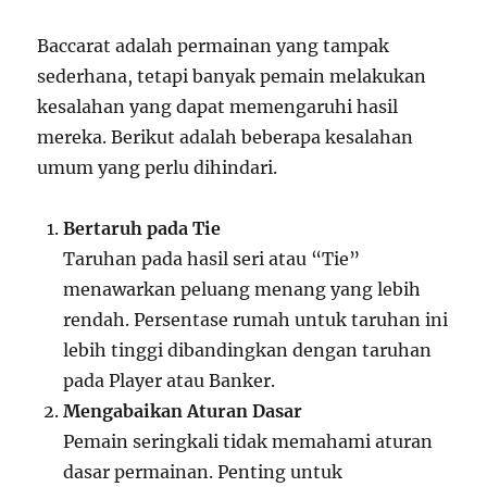
Baccarat adalah permainan yang tampak
sederhana, tetapi banyak pemain melakukan
kesalahan yang dapat memengaruhi hasil
mereka. Berikut adalah beberapa kesalahan
umum yang perlu dihindari.
Bertaruh pada Tie
Taruhan pada hasil seri atau “Tie”
menawarkan peluang menang yang lebih
rendah. Persentase rumah untuk taruhan ini
lebih tinggi dibandingkan dengan taruhan
pada Player atau Banker.
Mengabaikan Aturan Dasar
Pemain seringkali tidak memahami aturan
dasar permainan. Penting untuk