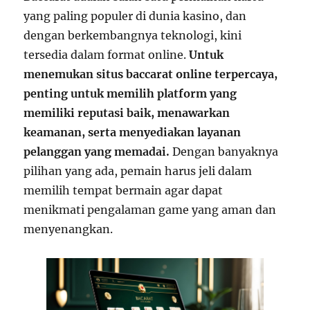
yang paling populer di dunia kasino, dan
dengan berkembangnya teknologi, kini
tersedia dalam format online.
Untuk
menemukan situs baccarat online terpercaya,
penting untuk memilih platform yang
memiliki reputasi baik, menawarkan
keamanan, serta menyediakan layanan
pelanggan yang memadai.
Dengan banyaknya
pilihan yang ada, pemain harus jeli dalam
memilih tempat bermain agar dapat
menikmati pengalaman game yang aman dan
menyenangkan.