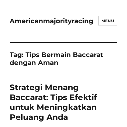
Americanmajorityracing
MENU
Tag:
Tips Bermain Baccarat
dengan Aman
Strategi Menang
Baccarat: Tips Efektif
untuk Meningkatkan
Peluang Anda