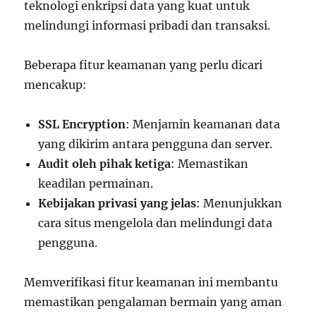
teknologi enkripsi data yang kuat untuk
melindungi informasi pribadi dan transaksi.
Beberapa fitur keamanan yang perlu dicari
mencakup:
SSL Encryption
: Menjamin keamanan data
yang dikirim antara pengguna dan server.
Audit oleh pihak ketiga
: Memastikan
keadilan permainan.
Kebijakan privasi yang jelas
: Menunjukkan
cara situs mengelola dan melindungi data
pengguna.
Memverifikasi fitur keamanan ini membantu
memastikan pengalaman bermain yang aman