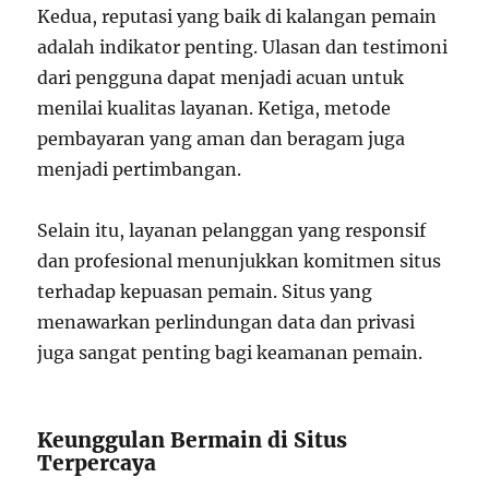
Kedua, reputasi yang baik di kalangan pemain
adalah indikator penting. Ulasan dan testimoni
dari pengguna dapat menjadi acuan untuk
menilai kualitas layanan. Ketiga, metode
pembayaran yang aman dan beragam juga
menjadi pertimbangan.
Selain itu, layanan pelanggan yang responsif
dan profesional menunjukkan komitmen situs
terhadap kepuasan pemain. Situs yang
menawarkan perlindungan data dan privasi
juga sangat penting bagi keamanan pemain.
Keunggulan Bermain di Situs
Terpercaya