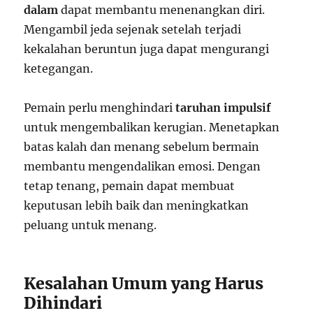
dalam
dapat membantu menenangkan diri.
Mengambil jeda sejenak setelah terjadi
kekalahan beruntun juga dapat mengurangi
ketegangan.
Pemain perlu menghindari
taruhan impulsif
untuk mengembalikan kerugian. Menetapkan
batas kalah dan menang sebelum bermain
membantu mengendalikan emosi. Dengan
tetap tenang, pemain dapat membuat
keputusan lebih baik dan meningkatkan
peluang untuk menang.
Kesalahan Umum yang Harus
Dihindari