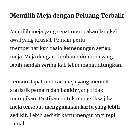
Memilih Meja dengan Peluang Terbaik
Memilih meja yang tepat merupakan langkah
awal yang krusial. Pemain perlu
memperhatikan
rasio kemenangan
setiap
meja. Meja dengan taruhan minimum yang
lebih rendah sering kali lebih menguntungkan.
Pemain dapat mencari meja yang memiliki
statistik
pemain dan bankir
yang tidak
merugikan. Pastikan untuk memeriksa
jika
meja tersebut menggunakan kartu yang lebih
sedikit
. Lebih sedikit kartu mengurangi tepi
rumah.