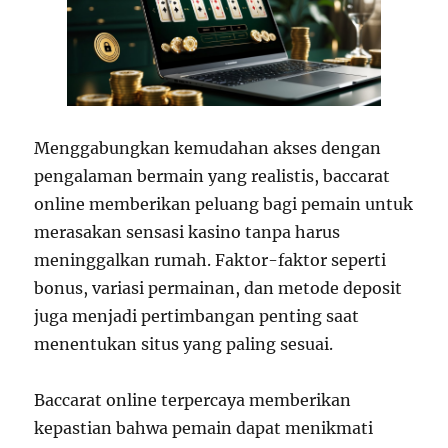
Menggabungkan kemudahan akses dengan
pengalaman bermain yang realistis, baccarat
online memberikan peluang bagi pemain untuk
merasakan sensasi kasino tanpa harus
meninggalkan rumah. Faktor-faktor seperti
bonus, variasi permainan, dan metode deposit
juga menjadi pertimbangan penting saat
menentukan situs yang paling sesuai.
Baccarat online terpercaya memberikan
kepastian bahwa pemain dapat menikmati