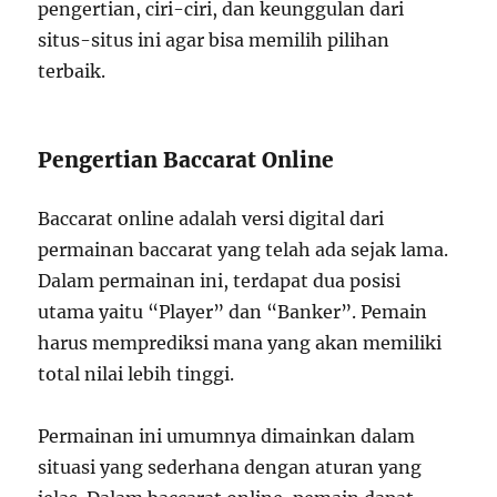
pengertian, ciri-ciri, dan keunggulan dari
situs-situs ini agar bisa memilih pilihan
terbaik.
Pengertian Baccarat Online
Baccarat online adalah versi digital dari
permainan baccarat yang telah ada sejak lama.
Dalam permainan ini, terdapat dua posisi
utama yaitu “Player” dan “Banker”. Pemain
harus memprediksi mana yang akan memiliki
total nilai lebih tinggi.
Permainan ini umumnya dimainkan dalam
situasi yang sederhana dengan aturan yang