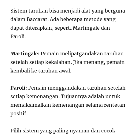
Sistem taruhan bisa menjadi alat yang berguna
dalam Baccarat. Ada beberapa metode yang
dapat diterapkan, seperti Martingale dan
Paroli.
Martingale:
Pemain melipatgandakan taruhan
setelah setiap kekalahan. Jika menang, pemain
kembali ke taruhan awal.
Paroli:
Pemain menggandakan taruhan setelah
setiap kemenangan. Tujuannya adalah untuk
memaksimalkan kemenangan selama rentetan
positif.
Pilih sistem yang paling nyaman dan cocok