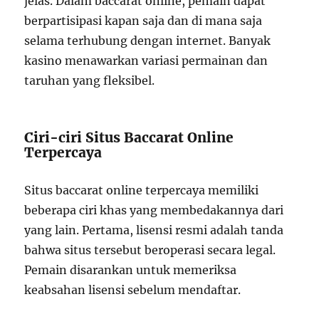
jelas. Dalam baccarat online, pemain dapat
berpartisipasi kapan saja dan di mana saja
selama terhubung dengan internet. Banyak
kasino menawarkan variasi permainan dan
taruhan yang fleksibel.
Ciri-ciri Situs Baccarat Online
Terpercaya
Situs baccarat online terpercaya memiliki
beberapa ciri khas yang membedakannya dari
yang lain. Pertama, lisensi resmi adalah tanda
bahwa situs tersebut beroperasi secara legal.
Pemain disarankan untuk memeriksa
keabsahan lisensi sebelum mendaftar.