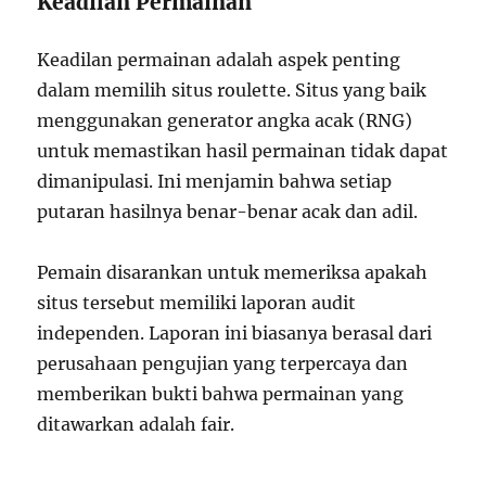
Keadilan Permainan
Keadilan permainan adalah aspek penting
dalam memilih situs roulette. Situs yang baik
menggunakan generator angka acak (RNG)
untuk memastikan hasil permainan tidak dapat
dimanipulasi. Ini menjamin bahwa setiap
putaran hasilnya benar-benar acak dan adil.
Pemain disarankan untuk memeriksa apakah
situs tersebut memiliki laporan audit
independen. Laporan ini biasanya berasal dari
perusahaan pengujian yang terpercaya dan
memberikan bukti bahwa permainan yang
ditawarkan adalah fair.