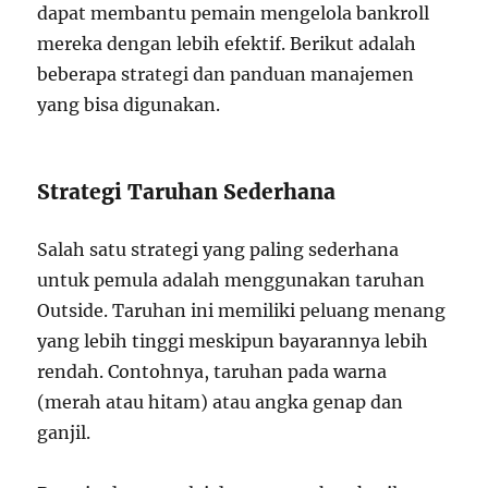
dapat membantu pemain mengelola bankroll
mereka dengan lebih efektif. Berikut adalah
beberapa strategi dan panduan manajemen
yang bisa digunakan.
Strategi Taruhan Sederhana
Salah satu strategi yang paling sederhana
untuk pemula adalah menggunakan taruhan
Outside. Taruhan ini memiliki peluang menang
yang lebih tinggi meskipun bayarannya lebih
rendah. Contohnya, taruhan pada warna
(merah atau hitam) atau angka genap dan
ganjil.