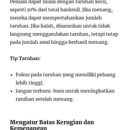
Pemain dapat mulai dengan taruhan kecil,
seperti 10% dari total bankroll. Jika menang,
mereka dapat mempertahankan jumlah
taruhan. Jika kalah, disarankan untuk tidak
langsung menggandakan taruhan, tetapi tetap
pada jumlah awal hingga berhasil menang.
Tip Taruhan:
Fokus pada taruhan yang memiliki peluang
lebih tinggi.
Jangan terburu-buru untuk meningkatkan
taruhan setelah menang.
Mengatur Batas Kerugian dan
Kemenangan