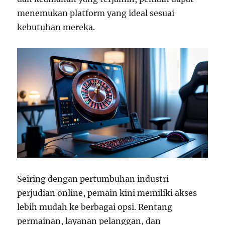
menemukan platform yang ideal sesuai
kebutuhan mereka.
Seiring dengan pertumbuhan industri
perjudian online, pemain kini memiliki akses
lebih mudah ke berbagai opsi. Rentang
permainan, layanan pelanggan, dan