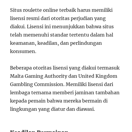
Situs roulette online terbaik harus memiliki
lisensi resmi dari otoritas perjudian yang
diakui. Lisensi ini menunjukkan bahwa situs
telah memenuhi standar tertentu dalam hal
keamanan, keadilan, dan perlindungan
konsumen.
Beberapa otoritas lisensi yang diakui termasuk
Malta Gaming Authority dan United Kingdom
Gambling Commission. Memiliki lisensi dari
lembaga ternama memberi jaminan tambahan
kepada pemain bahwa mereka bermain di
lingkungan yang diatur dan diawasi.