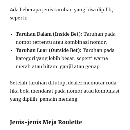
Ada beberapa jenis taruhan yang bisa dipilih,
seperti:
Taruhan Dalam (Inside Bet)
: Taruhan pada
nomor tertentu atau kombinasi nomor.
Taruhan Luar (Outside Bet)
: Taruhan pada
kategori yang lebih besar, seperti warna
merah atau hitam, ganjil atau genap.
Setelah taruhan ditutup, dealer memutar roda.
Jika bola mendarat pada nomor atau kombinasi
yang dipilih, pemain menang.
Jenis-jenis Meja Roulette