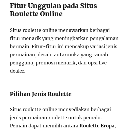
Fitur Unggulan pada Situs
Roulette Online
Situs roulette online menawarkan berbagai
fitur menarik yang meningkatkan pengalaman
bermain. Fitur-fitur ini mencakup variasi jenis
permainan, desain antarmuka yang ramah
pengguna, promosi menarik, dan opsi live
dealer.
Pilihan Jenis Roulette
Situs roulette online menyediakan berbagai
jenis permainan roulette untuk pemain.
Pemain dapat memilih antara
Roulette Eropa
,