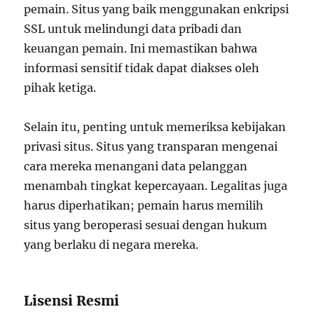
pemain. Situs yang baik menggunakan enkripsi
SSL untuk melindungi data pribadi dan
keuangan pemain. Ini memastikan bahwa
informasi sensitif tidak dapat diakses oleh
pihak ketiga.
Selain itu, penting untuk memeriksa kebijakan
privasi situs. Situs yang transparan mengenai
cara mereka menangani data pelanggan
menambah tingkat kepercayaan. Legalitas juga
harus diperhatikan; pemain harus memilih
situs yang beroperasi sesuai dengan hukum
yang berlaku di negara mereka.
Lisensi Resmi