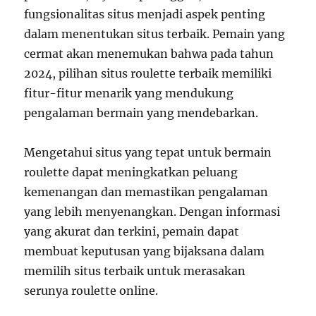
fungsionalitas situs menjadi aspek penting
dalam menentukan situs terbaik. Pemain yang
cermat akan menemukan bahwa pada tahun
2024, pilihan situs roulette terbaik memiliki
fitur-fitur menarik yang mendukung
pengalaman bermain yang mendebarkan.
Mengetahui situs yang tepat untuk bermain
roulette dapat meningkatkan peluang
kemenangan dan memastikan pengalaman
yang lebih menyenangkan. Dengan informasi
yang akurat dan terkini, pemain dapat
membuat keputusan yang bijaksana dalam
memilih situs terbaik untuk merasakan
serunya roulette online.