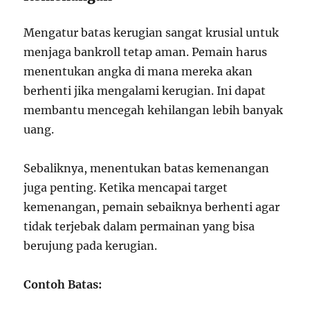
Mengatur batas kerugian sangat krusial untuk
menjaga bankroll tetap aman. Pemain harus
menentukan angka di mana mereka akan
berhenti jika mengalami kerugian. Ini dapat
membantu mencegah kehilangan lebih banyak
uang.
Sebaliknya, menentukan batas kemenangan
juga penting. Ketika mencapai target
kemenangan, pemain sebaiknya berhenti agar
tidak terjebak dalam permainan yang bisa
berujung pada kerugian.
Contoh Batas: