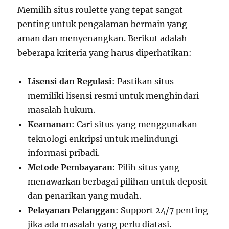
Memilih situs roulette yang tepat sangat
penting untuk pengalaman bermain yang
aman dan menyenangkan. Berikut adalah
beberapa kriteria yang harus diperhatikan:
Lisensi dan Regulasi
: Pastikan situs
memiliki lisensi resmi untuk menghindari
masalah hukum.
Keamanan
: Cari situs yang menggunakan
teknologi enkripsi untuk melindungi
informasi pribadi.
Metode Pembayaran
: Pilih situs yang
menawarkan berbagai pilihan untuk deposit
dan penarikan yang mudah.
Pelayanan Pelanggan
: Support 24/7 penting
jika ada masalah yang perlu diatasi.