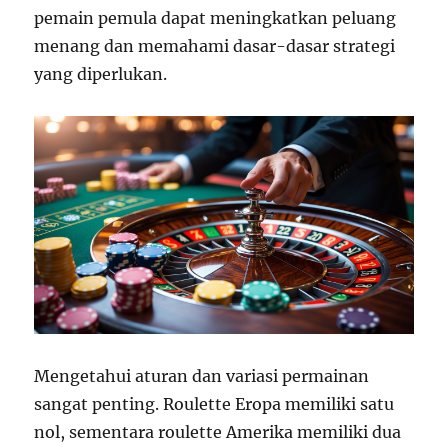
pemain pemula dapat meningkatkan peluang
menang dan memahami dasar-dasar strategi
yang diperlukan.
Mengetahui aturan dan variasi permainan
sangat penting. Roulette Eropa memiliki satu
nol, sementara roulette Amerika memiliki dua