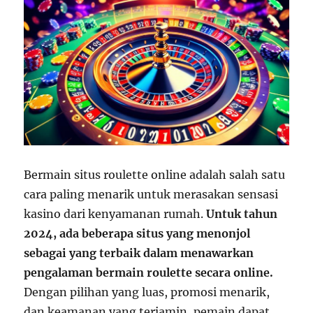
Bermain situs roulette online adalah salah satu
cara paling menarik untuk merasakan sensasi
kasino dari kenyamanan rumah.
Untuk tahun
2024, ada beberapa situs yang menonjol
sebagai yang terbaik dalam menawarkan
pengalaman bermain roulette secara online.
Dengan pilihan yang luas, promosi menarik,
dan keamanan yang terjamin, pemain dapat