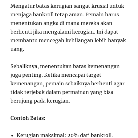
Mengatur batas kerugian sangat krusial untuk
menjaga bankroll tetap aman. Pemain harus
menentukan angka di mana mereka akan
berhenti jika mengalami kerugian. Ini dapat
membantu mencegah kehilangan lebih banyak
uang.
Sebaliknya, menentukan batas kemenangan
juga penting. Ketika mencapai target
kemenangan, pemain sebaiknya berhenti agar
tidak terjebak dalam permainan yang bisa
berujung pada kerugian.
Contoh Batas:
Kerugian maksimal: 20% dari bankroll.