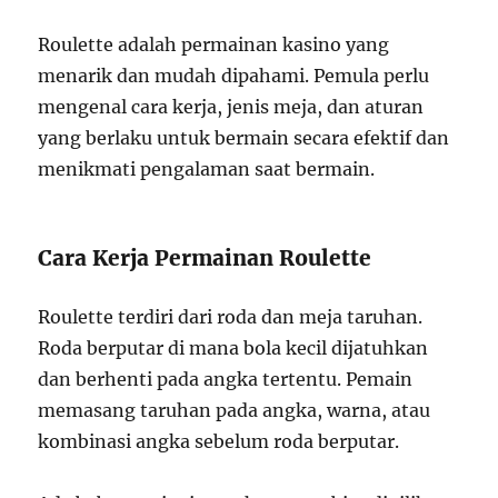
Roulette adalah permainan kasino yang
menarik dan mudah dipahami. Pemula perlu
mengenal cara kerja, jenis meja, dan aturan
yang berlaku untuk bermain secara efektif dan
menikmati pengalaman saat bermain.
Cara Kerja Permainan Roulette
Roulette terdiri dari roda dan meja taruhan.
Roda berputar di mana bola kecil dijatuhkan
dan berhenti pada angka tertentu. Pemain
memasang taruhan pada angka, warna, atau
kombinasi angka sebelum roda berputar.