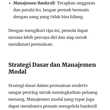
Manajemen Bankroll
: Tetapkan anggaran
dan patuhi itu. Jangan pernah bermain
dengan uang yang tidak bisa hilang.
Dengan mengikuti tips ini, pemula dapat
merasa lebih percaya diri dan siap untuk
menikmati permainan.
Strategi Dasar dan Manajemen
Modal
Strategi dasar dalam permainan roulette
sangat penting untuk meningkatkan peluang
menang. Manajemen modal yang tepat juga
dapat membantu pemain mengelola bankroll