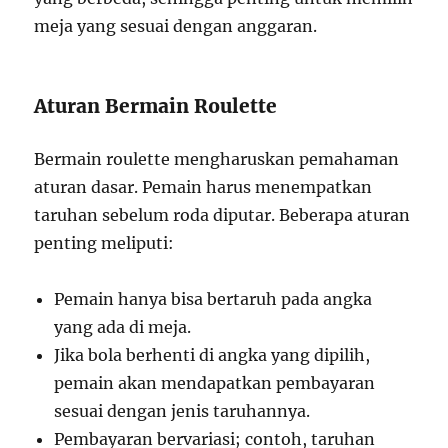
meja yang sesuai dengan anggaran.
Aturan Bermain Roulette
Bermain roulette mengharuskan pemahaman
aturan dasar. Pemain harus menempatkan
taruhan sebelum roda diputar. Beberapa aturan
penting meliputi:
Pemain hanya bisa bertaruh pada angka
yang ada di meja.
Jika bola berhenti di angka yang dipilih,
pemain akan mendapatkan pembayaran
sesuai dengan jenis taruhannya.
Pembayaran bervariasi; contoh, taruhan