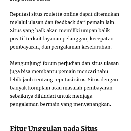
Reputasi situs roulette online dapat ditemukan
melalui ulasan dan feedback dari pemain lain.
Situs yang baik akan memiliki umpan balik
positif terkait layanan pelanggan, kecepatan
pembayaran, dan pengalaman keseluruhan.
Mengunjungi forum perjudian dan situs ulasan
juga bisa membantu pemain mencari tahu
lebih jauh tentang reputasi situs. Situs dengan
banyak komplain atau masalah pembayaran
sebaiknya dihindari untuk menjaga
pengalaman bermain yang menyenangkan.
Fitur Unggulan pada Situs