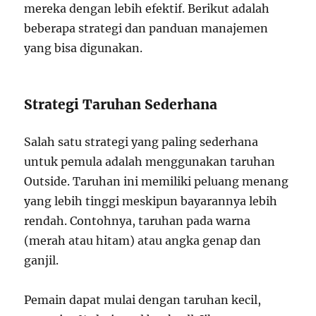
mereka dengan lebih efektif. Berikut adalah
beberapa strategi dan panduan manajemen
yang bisa digunakan.
Strategi Taruhan Sederhana
Salah satu strategi yang paling sederhana
untuk pemula adalah menggunakan taruhan
Outside. Taruhan ini memiliki peluang menang
yang lebih tinggi meskipun bayarannya lebih
rendah. Contohnya, taruhan pada warna
(merah atau hitam) atau angka genap dan
ganjil.
Pemain dapat mulai dengan taruhan kecil,