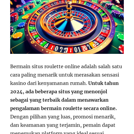
Bermain situs roulette online adalah salah satu
cara paling menarik untuk merasakan sensasi
kasino dari kenyamanan rumah.
Untuk tahun
2024, ada beberapa situs yang menonjol
sebagai yang terbaik dalam menawarkan
pengalaman bermain roulette secara online.
Dengan pilihan yang luas, promosi menarik,
dan keamanan yang terjamin, pemain dapat
menemukan platform yang ideal sesuai