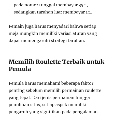
pada nomor tunggal membayar 35:1,
sedangkan taruhan luar membayar 1:1.
Pemain juga harus menyadari bahwa setiap
meja mungkin memiliki variasi aturan yang
dapat memengaruhi strategi taruhan.
Memilih Roulette Terbaik untuk
Pemula
Pemula harus memahami beberapa faktor
penting sebelum memilih permainan roulette
yang tepat. Dari jenis permainan hingga
pemilihan situs, setiap aspek memiliki
pengaruh yang signifikan pada pengalaman