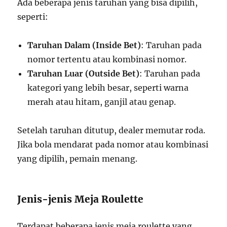
Ada beberapa jenis taruhan yang bisa dipilih,
seperti:
Taruhan Dalam (Inside Bet)
: Taruhan pada
nomor tertentu atau kombinasi nomor.
Taruhan Luar (Outside Bet)
: Taruhan pada
kategori yang lebih besar, seperti warna
merah atau hitam, ganjil atau genap.
Setelah taruhan ditutup, dealer memutar roda.
Jika bola mendarat pada nomor atau kombinasi
yang dipilih, pemain menang.
Jenis-jenis Meja Roulette
Terdapat beberapa jenis meja roulette yang