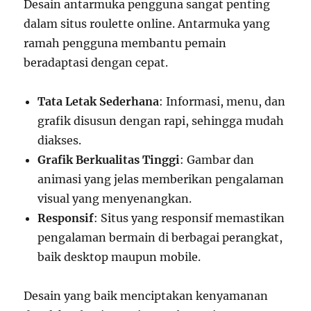
Desain antarmuka pengguna sangat penting
dalam situs roulette online. Antarmuka yang
ramah pengguna membantu pemain
beradaptasi dengan cepat.
Tata Letak Sederhana
: Informasi, menu, dan
grafik disusun dengan rapi, sehingga mudah
diakses.
Grafik Berkualitas Tinggi
: Gambar dan
animasi yang jelas memberikan pengalaman
visual yang menyenangkan.
Responsif
: Situs yang responsif memastikan
pengalaman bermain di berbagai perangkat,
baik desktop maupun mobile.
Desain yang baik menciptakan kenyamanan