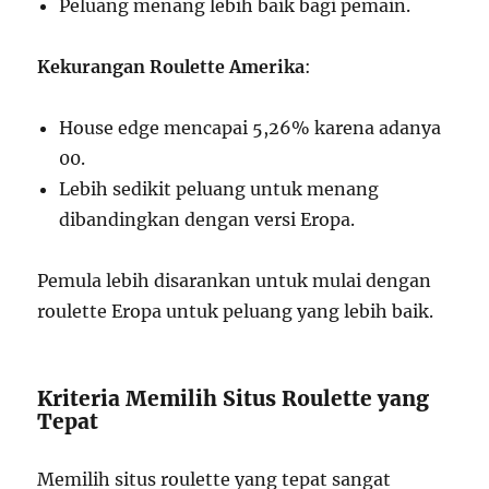
Peluang menang lebih baik bagi pemain.
Kekurangan Roulette Amerika
:
House edge mencapai 5,26% karena adanya
00.
Lebih sedikit peluang untuk menang
dibandingkan dengan versi Eropa.
Pemula lebih disarankan untuk mulai dengan
roulette Eropa untuk peluang yang lebih baik.
Kriteria Memilih Situs Roulette yang
Tepat
Memilih situs roulette yang tepat sangat