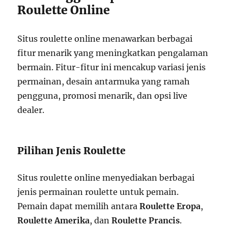
Roulette Online
Situs roulette online menawarkan berbagai
fitur menarik yang meningkatkan pengalaman
bermain. Fitur-fitur ini mencakup variasi jenis
permainan, desain antarmuka yang ramah
pengguna, promosi menarik, dan opsi live
dealer.
Pilihan Jenis Roulette
Situs roulette online menyediakan berbagai
jenis permainan roulette untuk pemain.
Pemain dapat memilih antara
Roulette Eropa
,
Roulette Amerika
, dan
Roulette Prancis
.