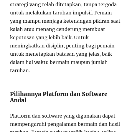
strategi yang telah ditetapkan, tanpa tergoda
untuk melakukan taruhan impulsif. Pemain
yang mampu menjaga ketenangan pikiran saat
kalah atau menang cenderung membuat
keputusan yang lebih baik. Untuk
meningkatkan disiplin, penting bagi pemain
untuk menetapkan batasan yang jelas, baik
dalam hal waktu bermain maupun jumlah
taruhan.
Pilihannya Platform dan Software
Andal
Platform dan software yang digunakan dapat
mempengaruhi pengalaman bermain dan hasil