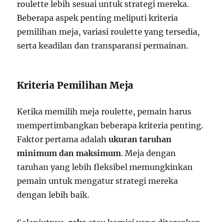
roulette lebih sesuai untuk strategi mereka.
Beberapa aspek penting meliputi kriteria
pemilihan meja, variasi roulette yang tersedia,
serta keadilan dan transparansi permainan.
Kriteria Pemilihan Meja
Ketika memilih meja roulette, pemain harus
mempertimbangkan beberapa kriteria penting.
Faktor pertama adalah
ukuran taruhan
minimum dan maksimum
. Meja dengan
taruhan yang lebih fleksibel memungkinkan
pemain untuk mengatur strategi mereka
dengan lebih baik.