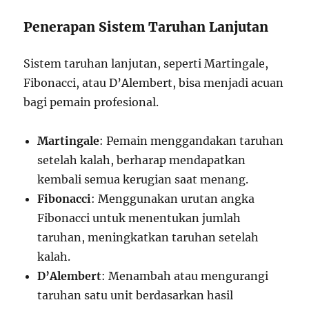
Penerapan Sistem Taruhan Lanjutan
Sistem taruhan lanjutan, seperti Martingale,
Fibonacci, atau D’Alembert, bisa menjadi acuan
bagi pemain profesional.
Martingale
: Pemain menggandakan taruhan
setelah kalah, berharap mendapatkan
kembali semua kerugian saat menang.
Fibonacci
: Menggunakan urutan angka
Fibonacci untuk menentukan jumlah
taruhan, meningkatkan taruhan setelah
kalah.
D’Alembert
: Menambah atau mengurangi
taruhan satu unit berdasarkan hasil