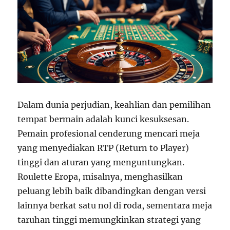
Dalam dunia perjudian, keahlian dan pemilihan
tempat bermain adalah kunci kesuksesan.
Pemain profesional cenderung mencari meja
yang menyediakan RTP (Return to Player)
tinggi dan aturan yang menguntungkan.
Roulette Eropa, misalnya, menghasilkan
peluang lebih baik dibandingkan dengan versi
lainnya berkat satu nol di roda, sementara meja
taruhan tinggi memungkinkan strategi yang