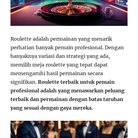
Roulette adalah permainan yang menarik
perhatian banyak pemain profesional. Dengan
banyaknya variasi dan strategi yang ada,
memilih meja roulette yang tepat dapat
memengaruhi hasil permainan secara
signifikan.
Roulette terbaik untuk pemain
profesional adalah yang menawarkan peluang
terbaik dan permainan dengan batas taruhan
yang sesuai dengan gaya mereka.