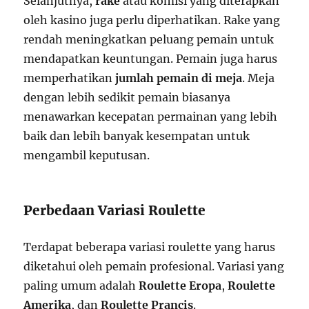
Selanjutnya,
rake
atau komisi yang diterapkan
oleh kasino juga perlu diperhatikan. Rake yang
rendah meningkatkan peluang pemain untuk
mendapatkan keuntungan. Pemain juga harus
memperhatikan
jumlah pemain di meja
. Meja
dengan lebih sedikit pemain biasanya
menawarkan kecepatan permainan yang lebih
baik dan lebih banyak kesempatan untuk
mengambil keputusan.
Perbedaan Variasi Roulette
Terdapat beberapa variasi roulette yang harus
diketahui oleh pemain profesional. Variasi yang
paling umum adalah
Roulette Eropa
,
Roulette
Amerika
, dan
Roulette Prancis
.