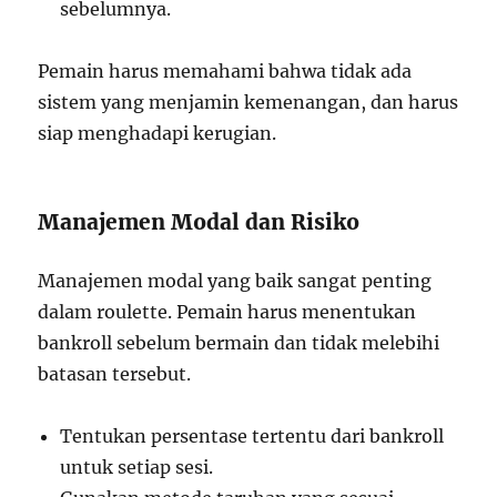
sebelumnya.
Pemain harus memahami bahwa tidak ada
sistem yang menjamin kemenangan, dan harus
siap menghadapi kerugian.
Manajemen Modal dan Risiko
Manajemen modal yang baik sangat penting
dalam roulette. Pemain harus menentukan
bankroll sebelum bermain dan tidak melebihi
batasan tersebut.
Tentukan persentase tertentu dari bankroll
untuk setiap sesi.