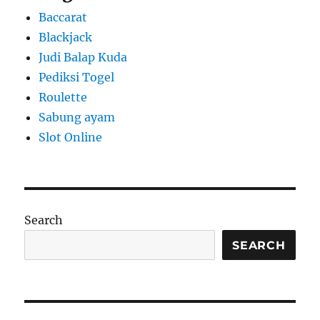
Baccarat
Blackjack
Judi Balap Kuda
Pediksi Togel
Roulette
Sabung ayam
Slot Online
Search
SEARCH