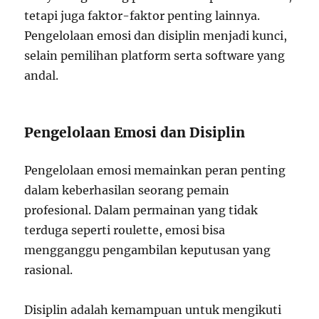
tetapi juga faktor-faktor penting lainnya.
Pengelolaan emosi dan disiplin menjadi kunci,
selain pemilihan platform serta software yang
andal.
Pengelolaan Emosi dan Disiplin
Pengelolaan emosi memainkan peran penting
dalam keberhasilan seorang pemain
profesional. Dalam permainan yang tidak
terduga seperti roulette, emosi bisa
mengganggu pengambilan keputusan yang
rasional.
Disiplin adalah kemampuan untuk mengikuti