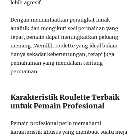
lebih agresif.
Dengan memanfaatkan perangkat lunak
analitik dan mengikuti sesi permainan yang
tepat, pemain dapat meningkatkan peluang
menang. Memilih roulette yang ideal bukan
hanya sekadar keberuntungan, tetapi juga
pemahaman yang mendalam tentang
permainan.
Karakteristik Roulette Terbaik
untuk Pemain Profesional
Pemain profesional perlu memahami
karakteristik khusus yang membuat suatu meja