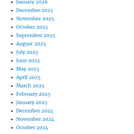
January 2026
December 2025
November 2025
October 2025
September 2025
August 2025
July 2025
June 2025
May 2025
April 2025
March 2025
February 2025
January 2025
December 2024
November 2024
October 2024