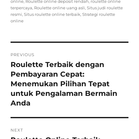
h
t
e
s
online
,
Roulette online deposit rendah
,
roulette online
o
e
g
terpercaya
,
Roulette online uang asli
,
Situs judi roulette
r
d
o
resmi
,
Situs roulette online terbaik
,
Strategi roulette
o
r
online
n
i
e
s
P
PREVIOUS
o
Roulette Terbaik dengan
P
r
Pembayaran Cepat:
s
e
Menemukan Pilihan Tepat
t
v
untuk Pengalaman Bermain
i
n
Anda
o
a
u
s
v
NEXT
p