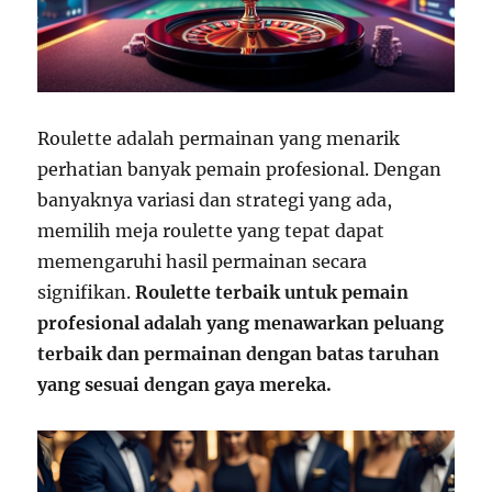
Roulette adalah permainan yang menarik
perhatian banyak pemain profesional. Dengan
banyaknya variasi dan strategi yang ada,
memilih meja roulette yang tepat dapat
memengaruhi hasil permainan secara
signifikan.
Roulette terbaik untuk pemain
profesional adalah yang menawarkan peluang
terbaik dan permainan dengan batas taruhan
yang sesuai dengan gaya mereka.