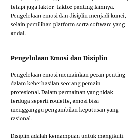
tetapi juga faktor-faktor penting lainnya.
Pengelolaan emosi dan disiplin menjadi kunci,
selain pemilihan platform serta software yang
andal.
Pengelolaan Emosi dan Disiplin
Pengelolaan emosi memainkan peran penting
dalam keberhasilan seorang pemain
profesional. Dalam permainan yang tidak
terduga seperti roulette, emosi bisa
mengganggu pengambilan keputusan yang
rasional.
Disiplin adalah kemampuan untuk mengikuti