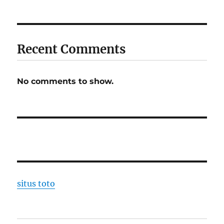
Recent Comments
No comments to show.
situs toto