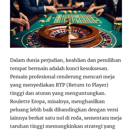
Dalam dunia perjudian, keahlian dan pemilihan
tempat bermain adalah kunci kesuksesan.
Pemain profesional cenderung mencari meja
yang menyediakan RTP (Return to Player)
tinggi dan aturan yang menguntungkan.
Roulette Eropa, misalnya, menghasilkan
peluang lebih baik dibandingkan dengan versi
lainnya berkat satu nol di roda, sementara meja
taruhan tinggi memungkinkan strategi yang