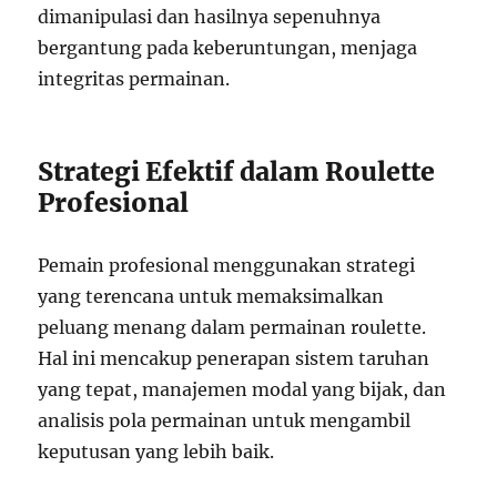
dimanipulasi dan hasilnya sepenuhnya
bergantung pada keberuntungan, menjaga
integritas permainan.
Strategi Efektif dalam Roulette
Profesional
Pemain profesional menggunakan strategi
yang terencana untuk memaksimalkan
peluang menang dalam permainan roulette.
Hal ini mencakup penerapan sistem taruhan
yang tepat, manajemen modal yang bijak, dan
analisis pola permainan untuk mengambil
keputusan yang lebih baik.