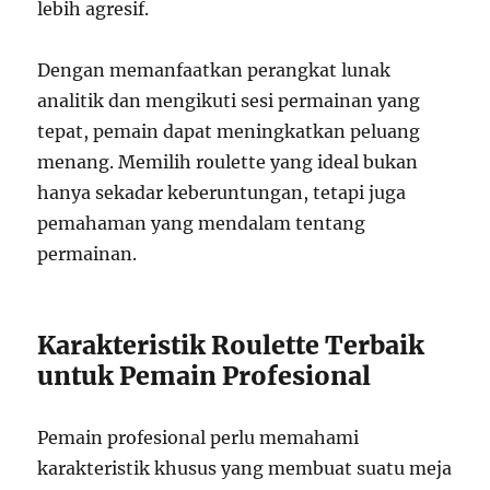
lebih agresif.
Dengan memanfaatkan perangkat lunak
analitik dan mengikuti sesi permainan yang
tepat, pemain dapat meningkatkan peluang
menang. Memilih roulette yang ideal bukan
hanya sekadar keberuntungan, tetapi juga
pemahaman yang mendalam tentang
permainan.
Karakteristik Roulette Terbaik
untuk Pemain Profesional
Pemain profesional perlu memahami
karakteristik khusus yang membuat suatu meja