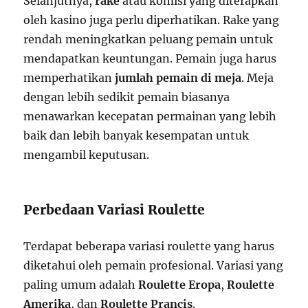
Selanjutnya,
rake
atau komisi yang diterapkan
oleh kasino juga perlu diperhatikan. Rake yang
rendah meningkatkan peluang pemain untuk
mendapatkan keuntungan. Pemain juga harus
memperhatikan
jumlah pemain di meja
. Meja
dengan lebih sedikit pemain biasanya
menawarkan kecepatan permainan yang lebih
baik dan lebih banyak kesempatan untuk
mengambil keputusan.
Perbedaan Variasi Roulette
Terdapat beberapa variasi roulette yang harus
diketahui oleh pemain profesional. Variasi yang
paling umum adalah
Roulette Eropa
,
Roulette
Amerika
, dan
Roulette Prancis
.