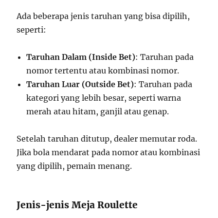
Ada beberapa jenis taruhan yang bisa dipilih,
seperti:
Taruhan Dalam (Inside Bet)
: Taruhan pada
nomor tertentu atau kombinasi nomor.
Taruhan Luar (Outside Bet)
: Taruhan pada
kategori yang lebih besar, seperti warna
merah atau hitam, ganjil atau genap.
Setelah taruhan ditutup, dealer memutar roda.
Jika bola mendarat pada nomor atau kombinasi
yang dipilih, pemain menang.
Jenis-jenis Meja Roulette