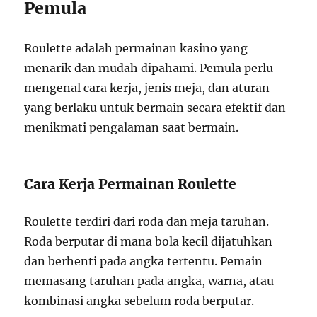
Pemula
Roulette adalah permainan kasino yang
menarik dan mudah dipahami. Pemula perlu
mengenal cara kerja, jenis meja, dan aturan
yang berlaku untuk bermain secara efektif dan
menikmati pengalaman saat bermain.
Cara Kerja Permainan Roulette
Roulette terdiri dari roda dan meja taruhan.
Roda berputar di mana bola kecil dijatuhkan
dan berhenti pada angka tertentu. Pemain
memasang taruhan pada angka, warna, atau
kombinasi angka sebelum roda berputar.