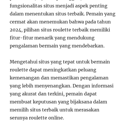
fungsionalitas situs menjadi aspek penting
dalam menentukan situs terbaik. Pemain yang
cermat akan menemukan bahwa pada tahun
2024, pilihan situs roulette terbaik memiliki
fitur-fitur menarik yang mendukung
pengalaman bermain yang mendebarkan.
Mengetahui situs yang tepat untuk bermain
roulette dapat meningkatkan peluang
kemenangan dan memastikan pengalaman
yang lebih menyenangkan. Dengan informasi
yang akurat dan terkini, pemain dapat
membuat keputusan yang bijaksana dalam
memilih situs terbaik untuk merasakan
serunya roulette online.