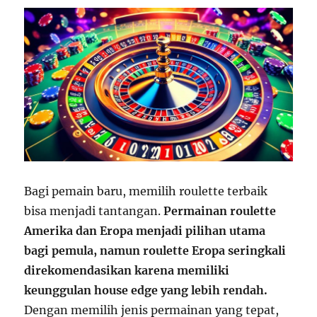
Bagi pemain baru, memilih roulette terbaik
bisa menjadi tantangan.
Permainan roulette
Amerika dan Eropa menjadi pilihan utama
bagi pemula, namun roulette Eropa seringkali
direkomendasikan karena memiliki
keunggulan house edge yang lebih rendah.
Dengan memilih jenis permainan yang tepat,