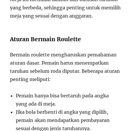
yang berbeda, sehingga penting untuk memilih
meja yang sesuai dengan anggaran.
Aturan Bermain Roulette
Bermain roulette mengharuskan pemahaman
aturan dasar. Pemain harus menempatkan
taruhan sebelum roda diputar. Beberapa aturan
penting meliputi:
Pemain hanya bisa bertaruh pada angka
yang ada di meja.
Jika bola berhenti di angka yang dipilih,
pemain akan mendapatkan pembayaran
sesuai dengan jenis taruhannya.