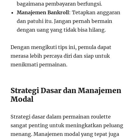
bagaimana pembayaran berfungsi.
Manajemen Bankroll
: Tetapkan anggaran
dan patuhi itu. Jangan pernah bermain
dengan uang yang tidak bisa hilang.
Dengan mengikuti tips ini, pemula dapat
merasa lebih percaya diri dan siap untuk
menikmati permainan.
Strategi Dasar dan Manajemen
Modal
Strategi dasar dalam permainan roulette
sangat penting untuk meningkatkan peluang
menang. Manajemen modal yang tepat juga