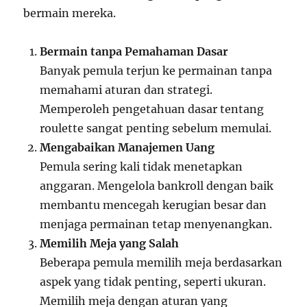
bermain mereka.
Bermain tanpa Pemahaman Dasar
Banyak pemula terjun ke permainan tanpa
memahami aturan dan strategi.
Memperoleh pengetahuan dasar tentang
roulette sangat penting sebelum memulai.
Mengabaikan Manajemen Uang
Pemula sering kali tidak menetapkan
anggaran. Mengelola bankroll dengan baik
membantu mencegah kerugian besar dan
menjaga permainan tetap menyenangkan.
Memilih Meja yang Salah
Beberapa pemula memilih meja berdasarkan
aspek yang tidak penting, seperti ukuran.
Memilih meja dengan aturan yang