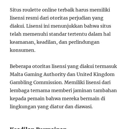
Situs roulette online terbaik harus memiliki
lisensi resmi dari otoritas perjudian yang
diakui. Lisensi ini menunjukkan bahwa situs
telah memenuhi standar tertentu dalam hal
keamanan, keadilan, dan perlindungan
konsumen.
Beberapa otoritas lisensi yang diakui termasuk
Malta Gaming Authority dan United Kingdom
Gambling Commission. Memiliki lisensi dari
lembaga ternama memberi jaminan tambahan
kepada pemain bahwa mereka bermain di
lingkungan yang diatur dan diawasi.