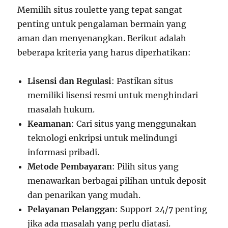
Memilih situs roulette yang tepat sangat
penting untuk pengalaman bermain yang
aman dan menyenangkan. Berikut adalah
beberapa kriteria yang harus diperhatikan:
Lisensi dan Regulasi
: Pastikan situs
memiliki lisensi resmi untuk menghindari
masalah hukum.
Keamanan
: Cari situs yang menggunakan
teknologi enkripsi untuk melindungi
informasi pribadi.
Metode Pembayaran
: Pilih situs yang
menawarkan berbagai pilihan untuk deposit
dan penarikan yang mudah.
Pelayanan Pelanggan
: Support 24/7 penting
jika ada masalah yang perlu diatasi.