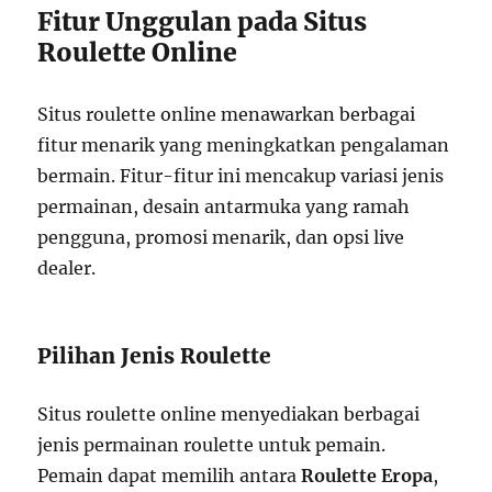
Fitur Unggulan pada Situs
Roulette Online
Situs roulette online menawarkan berbagai
fitur menarik yang meningkatkan pengalaman
bermain. Fitur-fitur ini mencakup variasi jenis
permainan, desain antarmuka yang ramah
pengguna, promosi menarik, dan opsi live
dealer.
Pilihan Jenis Roulette
Situs roulette online menyediakan berbagai
jenis permainan roulette untuk pemain.
Pemain dapat memilih antara
Roulette Eropa
,