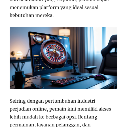
menemukan platform yang ideal sesuai
kebutuhan mereka.
Seiring dengan pertumbuhan industri
perjudian online, pemain kini memiliki akses
lebih mudah ke berbagai opsi. Rentang
permainan, layanan pelanggan, dan