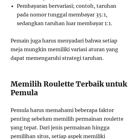
Pembayaran bervariasi; contoh, taruhan
pada nomor tunggal membayar 35:1,
sedangkan taruhan luar membayar 1:1.
Pemain juga harus menyadari bahwa setiap
meja mungkin memiliki variasi aturan yang
dapat memengaruhi strategi taruhan.
Memilih Roulette Terbaik untuk
Pemula
Pemula harus memahami beberapa faktor
penting sebelum memilih permainan roulette
yang tepat. Dari jenis permainan hingga
pemilihan situs, setiap aspek memiliki