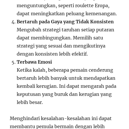
menguntungkan, seperti roulette Eropa,
dapat meningkatkan peluang kemenangan.
Bertaruh pada Gaya yang Tidak Konsisten
Mengubah strategi taruhan setiap putaran
dapat membingungkan. Memilih satu
strategi yang sesuai dan mengikutinya
dengan konsisten lebih efektif.
Terbawa Emosi
Ketika kalah, beberapa pemain cenderung
bertaruh lebih banyak untuk mendapatkan
kembali kerugian. Ini dapat mengarah pada
keputusan yang buruk dan kerugian yang
lebih besar.
Menghindari kesalahan-kesalahan ini dapat
membantu pemula bermain dengan lebih