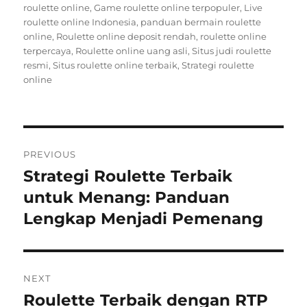
u
o
a
a
roulette online
,
Game roulette online terpopuler
,
Live
t
s
t
g
roulette online Indonesia
,
panduan bermain roulette
h
t
e
s
online
,
Roulette online deposit rendah
,
roulette online
o
e
g
terpercaya
,
Roulette online uang asli
,
Situs judi roulette
r
d
o
resmi
,
Situs roulette online terbaik
,
Strategi roulette
o
r
online
n
i
e
s
P
PREVIOUS
o
Strategi Roulette Terbaik
P
r
untuk Menang: Panduan
s
e
Lengkap Menjadi Pemenang
t
v
i
n
o
NEXT
a
u
Roulette Terbaik dengan RTP
N