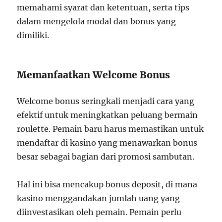
memahami syarat dan ketentuan, serta tips
dalam mengelola modal dan bonus yang
dimiliki.
Memanfaatkan Welcome Bonus
Welcome bonus seringkali menjadi cara yang
efektif untuk meningkatkan peluang bermain
roulette. Pemain baru harus memastikan untuk
mendaftar di kasino yang menawarkan bonus
besar sebagai bagian dari promosi sambutan.
Hal ini bisa mencakup bonus deposit, di mana
kasino menggandakan jumlah uang yang
diinvestasikan oleh pemain. Pemain perlu