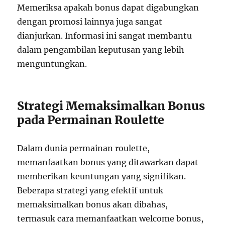
Memeriksa apakah bonus dapat digabungkan
dengan promosi lainnya juga sangat
dianjurkan. Informasi ini sangat membantu
dalam pengambilan keputusan yang lebih
menguntungkan.
Strategi Memaksimalkan Bonus
pada Permainan Roulette
Dalam dunia permainan roulette,
memanfaatkan bonus yang ditawarkan dapat
memberikan keuntungan yang signifikan.
Beberapa strategi yang efektif untuk
memaksimalkan bonus akan dibahas,
termasuk cara memanfaatkan welcome bonus,