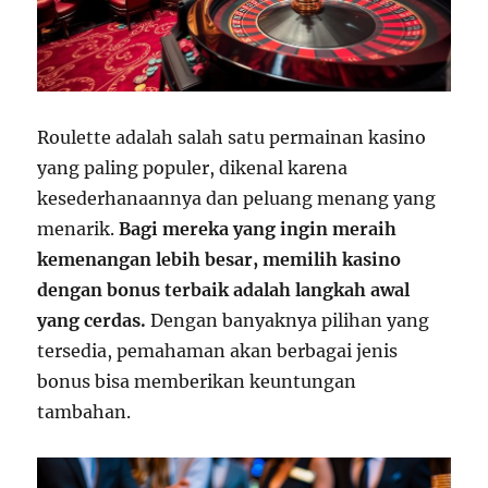
Roulette adalah salah satu permainan kasino
yang paling populer, dikenal karena
kesederhanaannya dan peluang menang yang
menarik.
Bagi mereka yang ingin meraih
kemenangan lebih besar, memilih kasino
dengan bonus terbaik adalah langkah awal
yang cerdas.
Dengan banyaknya pilihan yang
tersedia, pemahaman akan berbagai jenis
bonus bisa memberikan keuntungan
tambahan.