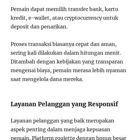
Pemain dapat memilih transfer bank, kartu
kredit, e-wallet, atau cryptocurrency untuk
deposit dan penarikan.
Proses transaksi biasanya cepat dan aman,
sering kali dilakukan dalam hitungan menit.
Ditambah dengan kebijakan yang transparan
mengenai biaya, pemain merasa lebih nyaman
saat mengelola dana mereka.
Layanan Pelanggan yang Responsif
Layanan pelanggan yang baik merupakan
aspek penting dalam menjaga kepuasan
pemain. Platform roulette dengan bonus besar