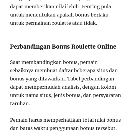
dapat memberikan nilai lebih. Penting pula
untuk menentukan apakah bonus berlaku
untuk permainan roulette atau tidak.
Perbandingan Bonus Roulette Online
Saat membandingkan bonus, pemain
sebaiknya membuat daftar beberapa situs dan
bonus yang ditawarkan. Tabel perbandingan
dapat mempermudah analisis, dengan kolom
untuk nama situs, jenis bonus, dan persyaratan
taruhan.
Pemain harus memperhatikan total nilai bonus
dan batas waktu penggunaan bonus tersebut.