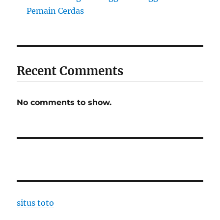
Pemain Cerdas
Recent Comments
No comments to show.
situs toto