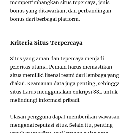
mempertimbangkan situs tepercaya, jenis
bonus yang ditawarkan, dan perbandingan
bonus dari berbagai platform.
Kriteria Situs Terpercaya
Situs yang aman dan tepercaya menjadi
prioritas utama. Pemain harus memastikan
situs memiliki lisensi resmi dari lembaga yang
diakui. Keamanan data juga penting, sehingga
situs harus menggunakan enkripsi SSL untuk
melindungi informasi pribadi.
Ulasan pengguna dapat memberikan wawasan
mengenai reputasi situs. Selain itu, penting