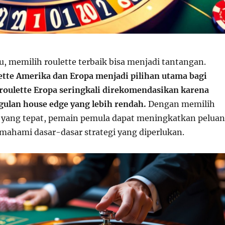
u, memilih roulette terbaik bisa menjadi tantangan.
tte Amerika dan Eropa menjadi pilihan utama bagi
oulette Eropa seringkali direkomendasikan karena
ulan house edge yang lebih rendah.
Dengan memilih
 yang tepat, pemain pemula dapat meningkatkan pelua
hami dasar-dasar strategi yang diperlukan.