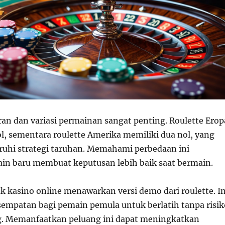
an dan variasi permainan sangat penting. Roulette Erop
ol, sementara roulette Amerika memiliki dua nol, yang
uhi strategi taruhan. Memahami perbedaan ini
n baru membuat keputusan lebih baik saat bermain.
ak kasino online menawarkan versi demo dari roulette. In
mpatan bagi pemain pemula untuk berlatih tanpa risik
g. Memanfaatkan peluang ini dapat meningkatkan