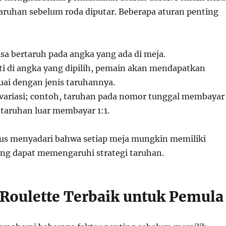
uhan sebelum roda diputar. Beberapa aturan penting
sa bertaruh pada angka yang ada di meja.
nti di angka yang dipilih, pemain akan mendapatkan
ai dengan jenis taruhannya.
ariasi; contoh, taruhan pada nomor tunggal membayar
 taruhan luar membayar 1:1.
us menyadari bahwa setiap meja mungkin memiliki
yang dapat memengaruhi strategi taruhan.
Roulette Terbaik untuk Pemula