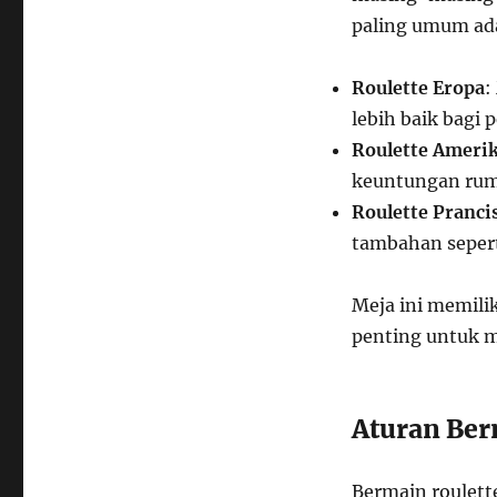
paling umum ad
Roulette Eropa
:
lebih baik bagi 
Roulette Ameri
keuntungan rum
Roulette Pranci
tambahan seper
Meja ini memili
penting untuk m
Aturan Ber
Bermain roulet