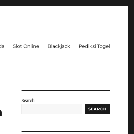
da
Slot Online
Blackjack
Pediksi Togel
Search
n
SEARCH