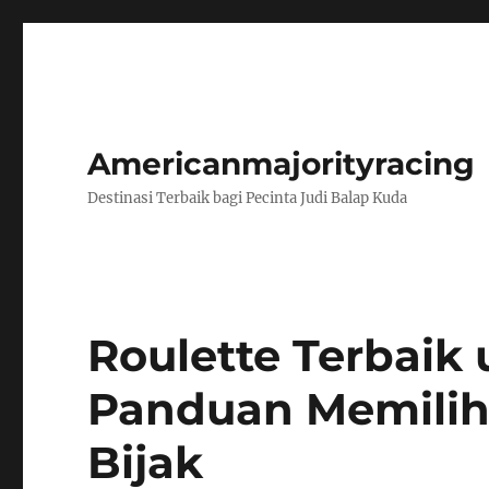
Americanmajorityracing
Destinasi Terbaik bagi Pecinta Judi Balap Kuda
Roulette Terbaik
Panduan Memilih
Bijak