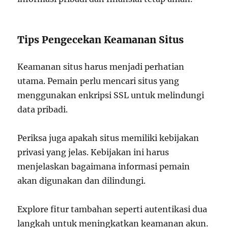
Tips Pengecekan Keamanan Situs
Keamanan situs harus menjadi perhatian
utama. Pemain perlu mencari situs yang
menggunakan enkripsi SSL untuk melindungi
data pribadi.
Periksa juga apakah situs memiliki kebijakan
privasi yang jelas. Kebijakan ini harus
menjelaskan bagaimana informasi pemain
akan digunakan dan dilindungi.
Explore fitur tambahan seperti autentikasi dua
langkah untuk meningkatkan keamanan akun.