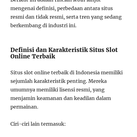
mengenai definisi, perbedaan antara situs
resmi dan tidak resmi, serta tren yang sedang
berkembang di industri ini.
Definisi dan Karakteristik Situs Slot
Online Terbaik
Situs slot online terbaik di Indonesia memiliki
sejumlah karakteristik penting. Mereka
umumnya memiliki lisensi resmi, yang
menjamin keamanan dan keadilan dalam
permainan.
Ciri-ciri lain termasuk: