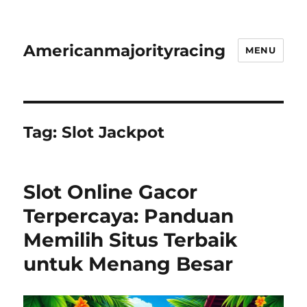
Americanmajorityracing
MENU
Tag:
Slot Jackpot
Slot Online Gacor
Terpercaya: Panduan
Memilih Situs Terbaik
untuk Menang Besar