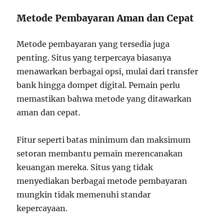
Metode Pembayaran Aman dan Cepat
Metode pembayaran yang tersedia juga
penting. Situs yang terpercaya biasanya
menawarkan berbagai opsi, mulai dari transfer
bank hingga dompet digital. Pemain perlu
memastikan bahwa metode yang ditawarkan
aman dan cepat.
Fitur seperti batas minimum dan maksimum
setoran membantu pemain merencanakan
keuangan mereka. Situs yang tidak
menyediakan berbagai metode pembayaran
mungkin tidak memenuhi standar
kepercayaan.