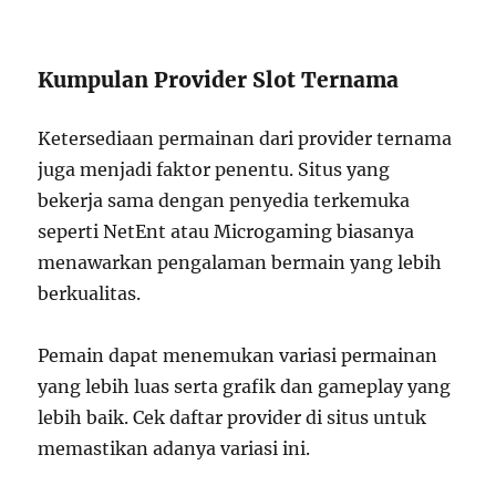
Kumpulan Provider Slot Ternama
Ketersediaan permainan dari provider ternama
juga menjadi faktor penentu. Situs yang
bekerja sama dengan penyedia terkemuka
seperti NetEnt atau Microgaming biasanya
menawarkan pengalaman bermain yang lebih
berkualitas.
Pemain dapat menemukan variasi permainan
yang lebih luas serta grafik dan gameplay yang
lebih baik. Cek daftar provider di situs untuk
memastikan adanya variasi ini.