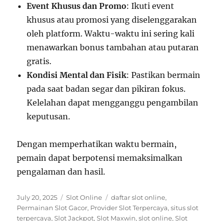
Event Khusus dan Promo
: Ikuti event
khusus atau promosi yang diselenggarakan
oleh platform. Waktu-waktu ini sering kali
menawarkan bonus tambahan atau putaran
gratis.
Kondisi Mental dan Fisik
: Pastikan bermain
pada saat badan segar dan pikiran fokus.
Kelelahan dapat mengganggu pengambilan
keputusan.
Dengan memperhatikan waktu bermain,
pemain dapat berpotensi memaksimalkan
pengalaman dan hasil.
P
C
T
July 20, 2025
Slot Online
daftar slot online
,
o
a
a
Permainan Slot Gacor
,
Provider Slot Terpercaya
,
situs slot
s
t
g
terpercaya
,
Slot Jackpot
,
Slot Maxwin
,
slot online
,
Slot