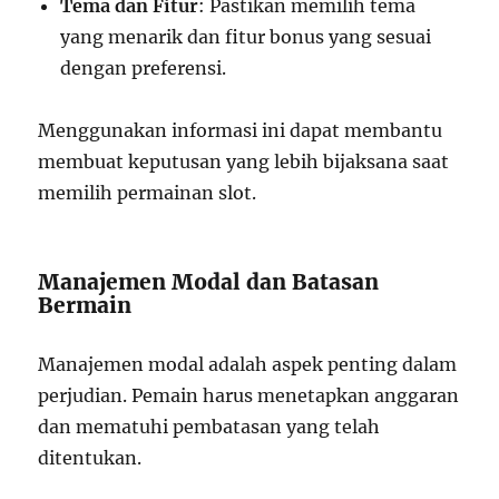
Tema dan Fitur
: Pastikan memilih tema
yang menarik dan fitur bonus yang sesuai
dengan preferensi.
Menggunakan informasi ini dapat membantu
membuat keputusan yang lebih bijaksana saat
memilih permainan slot.
Manajemen Modal dan Batasan
Bermain
Manajemen modal adalah aspek penting dalam
perjudian. Pemain harus menetapkan anggaran
dan mematuhi pembatasan yang telah
ditentukan.