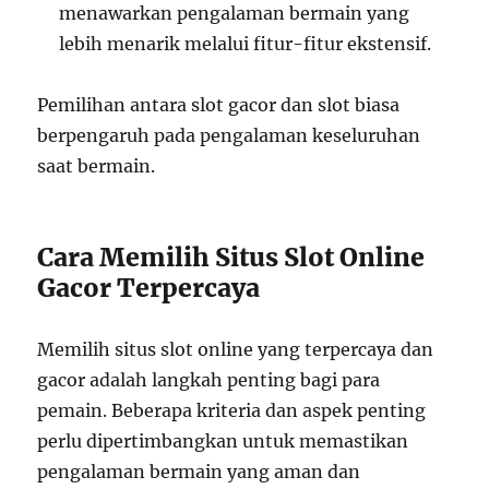
menawarkan pengalaman bermain yang
lebih menarik melalui fitur-fitur ekstensif.
Pemilihan antara slot gacor dan slot biasa
berpengaruh pada pengalaman keseluruhan
saat bermain.
Cara Memilih Situs Slot Online
Gacor Terpercaya
Memilih situs slot online yang terpercaya dan
gacor adalah langkah penting bagi para
pemain. Beberapa kriteria dan aspek penting
perlu dipertimbangkan untuk memastikan
pengalaman bermain yang aman dan