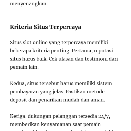
menyenangkan.
Kriteria Situs Terpercaya
Situs slot online yang terpercaya memiliki
beberapa kriteria penting. Pertama, reputasi
situs harus baik. Cek ulasan dan testimoni dari
pemain lain.
Kedua, situs tersebut harus memiliki sistem
pembayaran yang jelas. Pastikan metode
deposit dan penarikan mudah dan aman.
Ketiga, dukungan pelanggan tersedia 24/7,
memberikan kenyamanan saat pemain