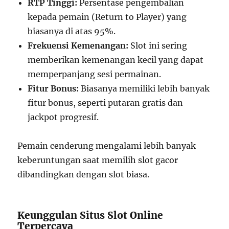
RTP Tinggi:
Persentase pengembalian
kepada pemain (Return to Player) yang
biasanya di atas 95%.
Frekuensi Kemenangan:
Slot ini sering
memberikan kemenangan kecil yang dapat
memperpanjang sesi permainan.
Fitur Bonus:
Biasanya memiliki lebih banyak
fitur bonus, seperti putaran gratis dan
jackpot progresif.
Pemain cenderung mengalami lebih banyak
keberuntungan saat memilih slot gacor
dibandingkan dengan slot biasa.
Keunggulan Situs Slot Online
Terpercaya