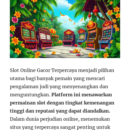
Slot Online Gacor Terpercaya menjadi pilihan
utama bagi banyak pemain yang mencari
pengalaman judi yang menyenangkan dan
menguntungkan.
Platform ini menawarkan
permainan slot dengan tingkat kemenangan
tinggi dan reputasi yang dapat diandalkan.
Dalam dunia perjudian online, menemukan
situs yang terpercaya sangat penting untuk