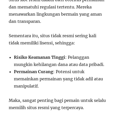
dan mematuhi regulasi tertentu. Mereka
menawarkan lingkungan bermain yang aman
dan transparan.
Sementara itu, situs tidak resmi sering kali
tidak memiliki lisensi, sehingga:
Risiko Keamanan Tinggi
: Pelanggan
mungkin kehilangan dana atau data pribadi.
Permainan Curang
: Potensi untuk
memainkan permainan yang tidak adil atau
manipulatif.
Maka, sangat penting bagi pemain untuk selalu
memilih situs resmi yang terpercaya.