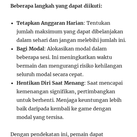
Beberapa langkah yang dapat diikuti:
Tetapkan Anggaran Harian
: Tentukan
jumlah maksimum yang dapat dibelanjakan
dalam sehari dan jangan melebihi jumlah ini.
Bagi Modal
: Alokasikan modal dalam
beberapa sesi. Ini meningkatkan waktu
bermain dan mengurangi risiko kehilangan
seluruh modal secara cepat.
Hentikan Diri Saat Menang
: Saat mencapai
kemenangan signifikan, pertimbangkan
untuk berhenti. Menjaga keuntungan lebih
baik daripada kembali ke game dengan
modal yang tersisa.
Dengan pendekatan ini, pemain dapat