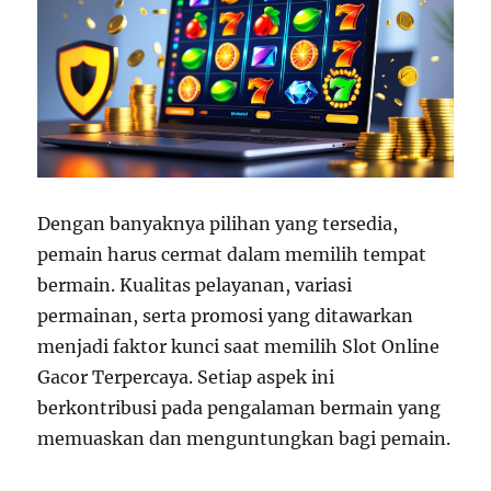
Dengan banyaknya pilihan yang tersedia,
pemain harus cermat dalam memilih tempat
bermain. Kualitas pelayanan, variasi
permainan, serta promosi yang ditawarkan
menjadi faktor kunci saat memilih Slot Online
Gacor Terpercaya. Setiap aspek ini
berkontribusi pada pengalaman bermain yang
memuaskan dan menguntungkan bagi pemain.