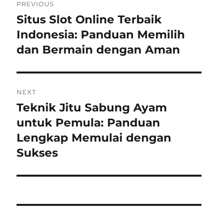
e
PREVIOUS
s
o
Situs Slot Online Terbaik
P
r
Indonesia: Panduan Memilih
s
e
dan Bermain dengan Aman
t
v
i
n
o
NEXT
a
u
Teknik Jitu Sabung Ayam
N
s
v
e
untuk Pemula: Panduan
p
x
i
Lengkap Memulai dengan
o
t
Sukses
s
g
p
t
o
a
:
s
t
t
: