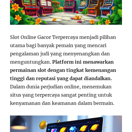
Slot Online Gacor Terpercaya menjadi pilihan
utama bagi banyak pemain yang mencari
pengalaman judi yang menyenangkan dan
menguntungkan.
Platform ini menawarkan
permainan slot dengan tingkat kemenangan
tinggi dan reputasi yang dapat diandalkan.
Dalam dunia perjudian online, menemukan
situs yang terpercaya sangat penting untuk
kenyamanan dan keamanan dalam bermain.