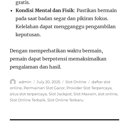
gratis.
Kondisi Mental dan Fisik
: Pastikan bermain
pada saat badan segar dan pikiran fokus.
Kelelahan dapat mengganggu pengambilan
keputusan.
Dengan memperhatikan waktu bermain,
pemain dapat berpotensi memaksimalkan
pengalaman dan hasil.
A
P
C
T
admin
July 20, 2025
Slot Online
daftar slot
u
o
a
a
online
,
Permainan Slot Gacor
,
Provider Slot Terpercaya
,
t
s
t
g
situs slot terpercaya
,
Slot Jackpot
,
Slot Maxwin
,
slot online
,
h
t
e
s
Slot Online Terbaik
,
Slot Online Terbaru
o
e
g
r
d
o
o
r
n
i
P