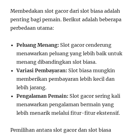
Membedakan slot gacor dari slot biasa adalah
penting bagi pemain. Berikut adalah beberapa
perbedaan utama:
Peluang Menang:
Slot gacor cenderung
menawarkan peluang yang lebih baik untuk
menang dibandingkan slot biasa.
Variasi Pembayaran:
Slot biasa mungkin
memberikan pembayaran lebih kecil dan
lebih jarang.
Pengalaman Pemain:
Slot gacor sering kali
menawarkan pengalaman bermain yang
lebih menarik melalui fitur-fitur ekstensif.
Pemilihan antara slot gacor dan slot biasa