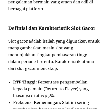
pengalaman bermain yang aman dan adil di
berbagai platform.
Definisi dan Karakteristik Slot Gacor
Slot gacor adalah istilah yang digunakan untuk
menggambarkan mesin slot yang
menunjukkan tingkat pembayaran tinggi
dalam periode tertentu. Karakteristik utama
dari slot gacor mencakup:
RTP Tinggi:
Persentase pengembalian
kepada pemain (Return to Player) yang
biasanya di atas 95%.
Frekuensi Kemenangan:
Slot ini sering