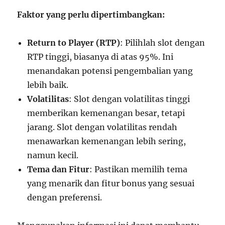
Faktor yang perlu dipertimbangkan:
Return to Player (RTP)
: Pilihlah slot dengan
RTP tinggi, biasanya di atas 95%. Ini
menandakan potensi pengembalian yang
lebih baik.
Volatilitas
: Slot dengan volatilitas tinggi
memberikan kemenangan besar, tetapi
jarang. Slot dengan volatilitas rendah
menawarkan kemenangan lebih sering,
namun kecil.
Tema dan Fitur
: Pastikan memilih tema
yang menarik dan fitur bonus yang sesuai
dengan preferensi.