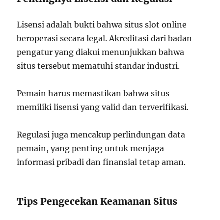
Lisensi adalah bukti bahwa situs slot online
beroperasi secara legal. Akreditasi dari badan
pengatur yang diakui menunjukkan bahwa
situs tersebut mematuhi standar industri.
Pemain harus memastikan bahwa situs
memiliki lisensi yang valid dan terverifikasi.
Regulasi juga mencakup perlindungan data
pemain, yang penting untuk menjaga
informasi pribadi dan finansial tetap aman.
Tips Pengecekan Keamanan Situs