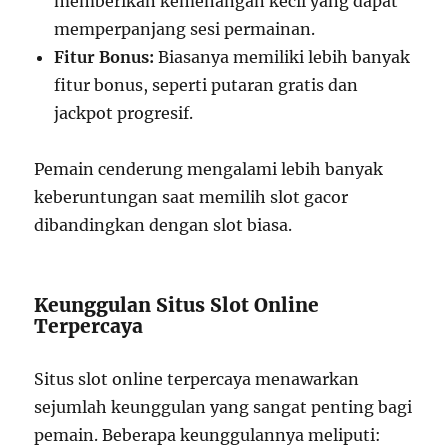
memberikan kemenangan kecil yang dapat
memperpanjang sesi permainan.
Fitur Bonus:
Biasanya memiliki lebih banyak
fitur bonus, seperti putaran gratis dan
jackpot progresif.
Pemain cenderung mengalami lebih banyak
keberuntungan saat memilih slot gacor
dibandingkan dengan slot biasa.
Keunggulan Situs Slot Online
Terpercaya
Situs slot online terpercaya menawarkan
sejumlah keunggulan yang sangat penting bagi
pemain. Beberapa keunggulannya meliputi: