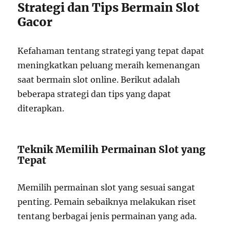
Strategi dan Tips Bermain Slot
Gacor
Kefahaman tentang strategi yang tepat dapat
meningkatkan peluang meraih kemenangan
saat bermain slot online. Berikut adalah
beberapa strategi dan tips yang dapat
diterapkan.
Teknik Memilih Permainan Slot yang
Tepat
Memilih permainan slot yang sesuai sangat
penting. Pemain sebaiknya melakukan riset
tentang berbagai jenis permainan yang ada.