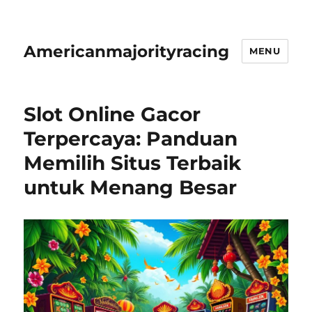
Americanmajorityracing
MENU
Slot Online Gacor
Terpercaya: Panduan
Memilih Situs Terbaik
untuk Menang Besar