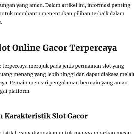
kungan yang aman. Dalam artikel ini, informasi penting
 untuk membantu menentukan pilihan terbaik dalam
.
lot Online Gacor Terpercaya
r terpercaya merujuk pada jenis permainan slot yang
ang menang yang lebih tinggi dan dapat diakses melal
caya. Pemain mencari pengalaman bermain yang aman
agai platform.
n Karakteristik Slot Gacor
ah istilah yang digunakan untuk menggambarkan mesin