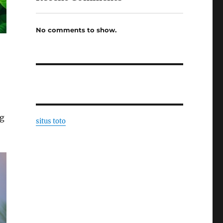
No comments to show.
ng
situs toto