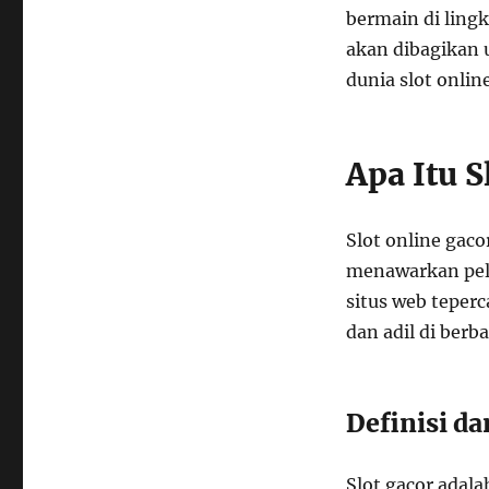
bermain di ling
akan dibagikan
dunia slot online
Apa Itu S
Slot online gaco
menawarkan pelu
situs web teper
dan adil di berb
Definisi da
Slot gacor adal