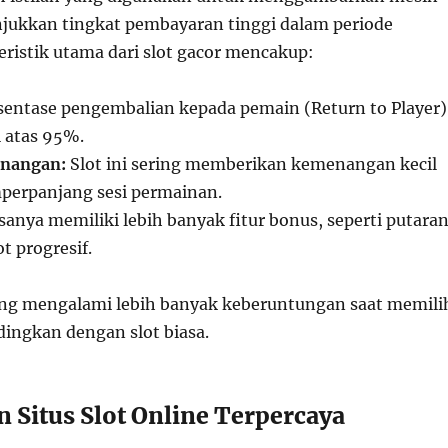
jukkan tingkat pembayaran tinggi dalam periode
eristik utama dari slot gacor mencakup:
sentase pengembalian kepada pemain (Return to Player)
i atas 95%.
enangan:
Slot ini sering memberikan kemenangan kecil
perpanjang sesi permainan.
sanya memiliki lebih banyak fitur bonus, seperti putara
t progresif.
ng mengalami lebih banyak keberuntungan saat memili
dingkan dengan slot biasa.
 Situs Slot Online Terpercaya