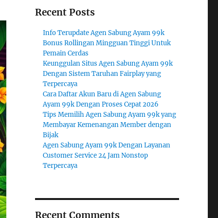
Recent Posts
Info Terupdate Agen Sabung Ayam 99k
Bonus Rollingan Mingguan Tinggi Untuk
Pemain Cerdas
Keunggulan Situs Agen Sabung Ayam 99k
Dengan Sistem Taruhan Fairplay yang
Terpercaya
Cara Daftar Akun Baru di Agen Sabung
Ayam 99k Dengan Proses Cepat 2026
Tips Memilih Agen Sabung Ayam 99k yang
Membayar Kemenangan Member dengan
Bijak
Agen Sabung Ayam 99k Dengan Layanan
Customer Service 24 Jam Nonstop
Terpercaya
Recent Comments