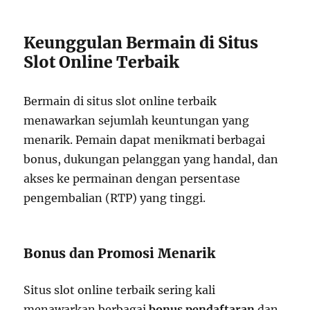
Keunggulan Bermain di Situs
Slot Online Terbaik
Bermain di situs slot online terbaik
menawarkan sejumlah keuntungan yang
menarik. Pemain dapat menikmati berbagai
bonus, dukungan pelanggan yang handal, dan
akses ke permainan dengan persentase
pengembalian (RTP) yang tinggi.
Bonus dan Promosi Menarik
Situs slot online terbaik sering kali
menawarkan berbagai
bonus pendaftaran
dan