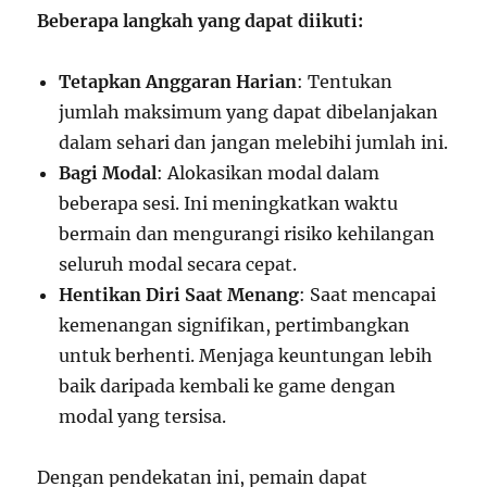
Beberapa langkah yang dapat diikuti:
Tetapkan Anggaran Harian
: Tentukan
jumlah maksimum yang dapat dibelanjakan
dalam sehari dan jangan melebihi jumlah ini.
Bagi Modal
: Alokasikan modal dalam
beberapa sesi. Ini meningkatkan waktu
bermain dan mengurangi risiko kehilangan
seluruh modal secara cepat.
Hentikan Diri Saat Menang
: Saat mencapai
kemenangan signifikan, pertimbangkan
untuk berhenti. Menjaga keuntungan lebih
baik daripada kembali ke game dengan
modal yang tersisa.
Dengan pendekatan ini, pemain dapat