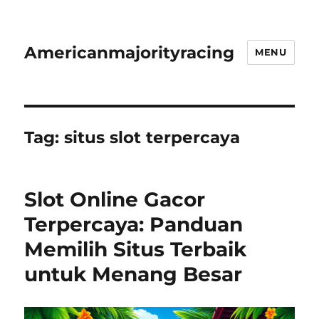
Americanmajorityracing
MENU
Tag:
situs slot terpercaya
Slot Online Gacor
Terpercaya: Panduan
Memilih Situs Terbaik
untuk Menang Besar