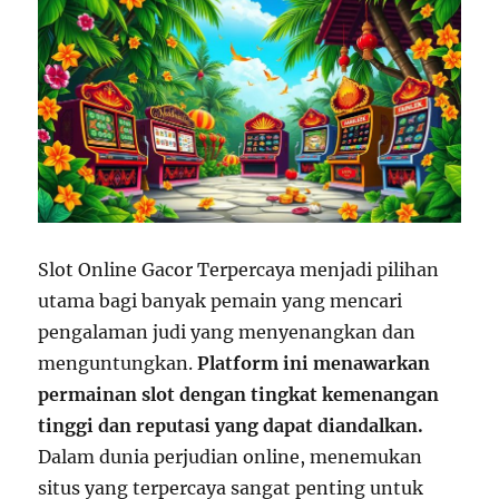
Slot Online Gacor Terpercaya menjadi pilihan
utama bagi banyak pemain yang mencari
pengalaman judi yang menyenangkan dan
menguntungkan.
Platform ini menawarkan
permainan slot dengan tingkat kemenangan
tinggi dan reputasi yang dapat diandalkan.
Dalam dunia perjudian online, menemukan
situs yang terpercaya sangat penting untuk