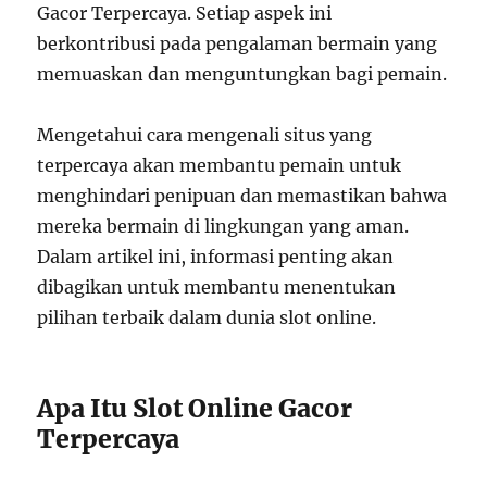
Gacor Terpercaya. Setiap aspek ini
berkontribusi pada pengalaman bermain yang
memuaskan dan menguntungkan bagi pemain.
Mengetahui cara mengenali situs yang
terpercaya akan membantu pemain untuk
menghindari penipuan dan memastikan bahwa
mereka bermain di lingkungan yang aman.
Dalam artikel ini, informasi penting akan
dibagikan untuk membantu menentukan
pilihan terbaik dalam dunia slot online.
Apa Itu Slot Online Gacor
Terpercaya