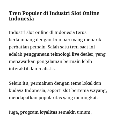
Tren Populer di Industri Slot Online
Indonesia
Industri slot online di Indonesia terus
berkembang dengan tren baru yang menarik
perhatian pemain. Salah satu tren saat ini
adalah
penggunaan teknologi live dealer
, yang
menawarkan pengalaman bermain lebih
interaktif dan realistis.
Selain itu, permainan dengan tema lokal dan
budaya Indonesia, seperti slot bertema wayang,
mendapatkan popularitas yang meningkat.
Juga,
program loyalitas
semakin umum,