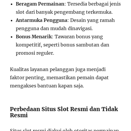
Beragam Permainan
: Tersedia berbagai jenis
slot dari banyak pengembang terkemuka.
Antarmuka Pengguna
: Desain yang ramah
pengguna dan mudah dinavigasi.
Bonus Menarik
: Tawaran bonus yang
kompetitif, seperti bonus sambutan dan
promosi reguler.
Kualitas layanan pelanggan juga menjadi
faktor penting, memastikan pemain dapat
mengakses bantuan kapan saja.
Perbedaan Situs Slot Resmi dan Tidak
Resmi
Situs slot resmi diakui oleh otoritas permainan