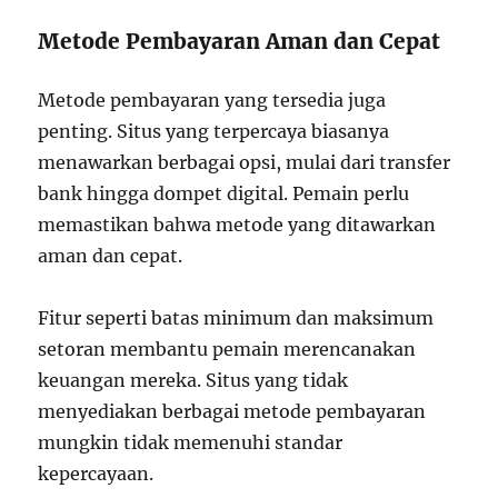
Metode Pembayaran Aman dan Cepat
Metode pembayaran yang tersedia juga
penting. Situs yang terpercaya biasanya
menawarkan berbagai opsi, mulai dari transfer
bank hingga dompet digital. Pemain perlu
memastikan bahwa metode yang ditawarkan
aman dan cepat.
Fitur seperti batas minimum dan maksimum
setoran membantu pemain merencanakan
keuangan mereka. Situs yang tidak
menyediakan berbagai metode pembayaran
mungkin tidak memenuhi standar
kepercayaan.