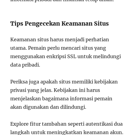
Tips Pengecekan Keamanan Situs
Keamanan situs harus menjadi perhatian
utama. Pemain perlu mencari situs yang
menggunakan enkripsi SSL untuk melindungi
data pribadi.
Periksa juga apakah situs memiliki kebijakan
privasi yang jelas. Kebijakan ini harus
menjelaskan bagaimana informasi pemain
akan digunakan dan dilindungi.
Explore fitur tambahan seperti autentikasi dua
langkah untuk meningkatkan keamanan akun.