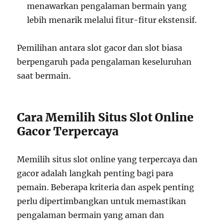
menawarkan pengalaman bermain yang
lebih menarik melalui fitur-fitur ekstensif.
Pemilihan antara slot gacor dan slot biasa
berpengaruh pada pengalaman keseluruhan
saat bermain.
Cara Memilih Situs Slot Online
Gacor Terpercaya
Memilih situs slot online yang terpercaya dan
gacor adalah langkah penting bagi para
pemain. Beberapa kriteria dan aspek penting
perlu dipertimbangkan untuk memastikan
pengalaman bermain yang aman dan