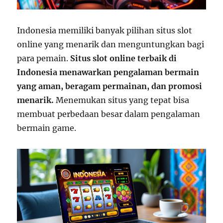
Indonesia memiliki banyak pilihan situs slot
online yang menarik dan menguntungkan bagi
para pemain.
Situs slot online terbaik di
Indonesia menawarkan pengalaman bermain
yang aman, beragam permainan, dan promosi
menarik.
Menemukan situs yang tepat bisa
membuat perbedaan besar dalam pengalaman
bermain game.