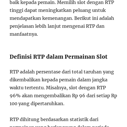
baik kepada pemain. Memilih slot dengan RTP
tinggi dapat meningkatkan peluang untuk
mendapatkan kemenangan. Berikut ini adalah
penjelasan lebih lanjut mengenai RTP dan
manfaatnya.
Definisi RTP dalam Permainan Slot
RTP adalah persentase dari total taruhan yang
dikembalikan kepada pemain dalam jangka
waktu tertentu. Misalnya, slot dengan RTP
96% akan mengembalikan Rp 96 dari setiap Rp
100 yang dipertaruhkan.
RTP dihitung berdasarkan statistik dari