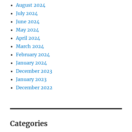
August 2024
July 2024
June 2024
May 2024
April 2024
March 2024
February 2024
January 2024
December 2023
January 2023
December 2022
Categories