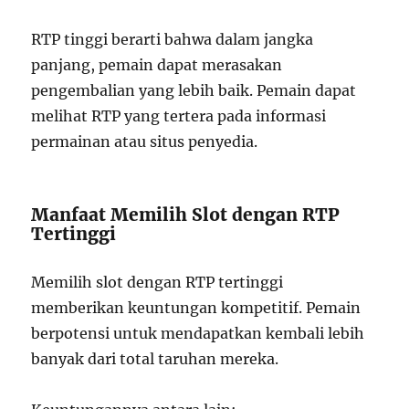
RTP tinggi berarti bahwa dalam jangka
panjang, pemain dapat merasakan
pengembalian yang lebih baik. Pemain dapat
melihat RTP yang tertera pada informasi
permainan atau situs penyedia.
Manfaat Memilih Slot dengan RTP
Tertinggi
Memilih slot dengan RTP tertinggi
memberikan keuntungan kompetitif. Pemain
berpotensi untuk mendapatkan kembali lebih
banyak dari total taruhan mereka.