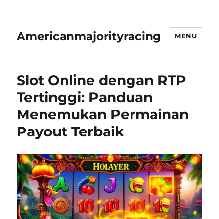
Americanmajorityracing
MENU
Slot Online dengan RTP
Tertinggi: Panduan
Menemukan Permainan
Payout Terbaik