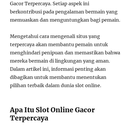
Gacor Terpercaya. Setiap aspek ini
berkontribusi pada pengalaman bermain yang
memuaskan dan menguntungkan bagi pemain.
Mengetahui cara mengenali situs yang
terpercaya akan membantu pemain untuk
menghindari penipuan dan memastikan bahwa
mereka bermain di lingkungan yang aman.
Dalam artikel ini, informasi penting akan
dibagikan untuk membantu menentukan
pilihan terbaik dalam dunia slot online.
Apa Itu Slot Online Gacor
Terpercaya