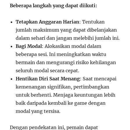
Beberapa langkah yang dapat diikuti:
Tetapkan Anggaran Harian
: Tentukan
jumlah maksimum yang dapat dibelanjakan
dalam sehari dan jangan melebihi jumlah ini.
Bagi Modal
: Alokasikan modal dalam
beberapa sesi. Ini meningkatkan waktu
bermain dan mengurangi risiko kehilangan
seluruh modal secara cepat.
Hentikan Diri Saat Menang
: Saat mencapai
kemenangan signifikan, pertimbangkan
untuk berhenti. Menjaga keuntungan lebih
baik daripada kembali ke game dengan
modal yang tersisa.
Dengan pendekatan ini, pemain dapat