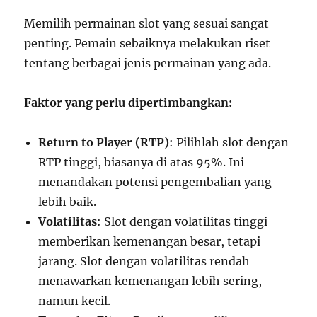
Memilih permainan slot yang sesuai sangat
penting. Pemain sebaiknya melakukan riset
tentang berbagai jenis permainan yang ada.
Faktor yang perlu dipertimbangkan:
Return to Player (RTP)
: Pilihlah slot dengan
RTP tinggi, biasanya di atas 95%. Ini
menandakan potensi pengembalian yang
lebih baik.
Volatilitas
: Slot dengan volatilitas tinggi
memberikan kemenangan besar, tetapi
jarang. Slot dengan volatilitas rendah
menawarkan kemenangan lebih sering,
namun kecil.