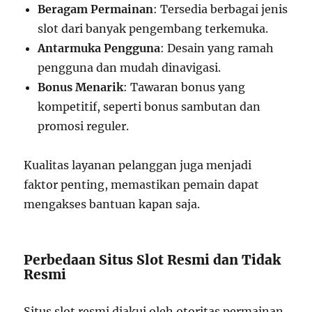
Beragam Permainan
: Tersedia berbagai jenis
slot dari banyak pengembang terkemuka.
Antarmuka Pengguna
: Desain yang ramah
pengguna dan mudah dinavigasi.
Bonus Menarik
: Tawaran bonus yang
kompetitif, seperti bonus sambutan dan
promosi reguler.
Kualitas layanan pelanggan juga menjadi
faktor penting, memastikan pemain dapat
mengakses bantuan kapan saja.
Perbedaan Situs Slot Resmi dan Tidak
Resmi
Situs slot resmi diakui oleh otoritas permainan