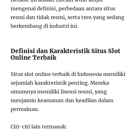
mengenai definisi, perbedaan antara situs
resmi dan tidak resmi, serta tren yang sedang
berkembang di industri ini.
Definisi dan Karakteristik Situs Slot
Online Terbaik
Situs slot online terbaik di Indonesia memiliki
sejumlah karakteristik penting. Mereka
umumnya memiliki lisensi resmi, yang
menjamin keamanan dan keadilan dalam
permainan.
Ciri-ciri lain termasuk: