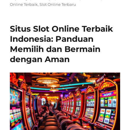
t
e
s
Online Terbaik
,
Slot Online Terbaru
e
g
d
o
o
r
Situs Slot Online Terbaik
n
i
e
Indonesia: Panduan
s
Memilih dan Bermain
dengan Aman