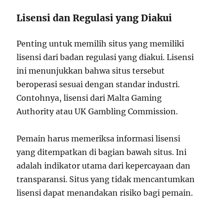
Lisensi dan Regulasi yang Diakui
Penting untuk memilih situs yang memiliki
lisensi dari badan regulasi yang diakui. Lisensi
ini menunjukkan bahwa situs tersebut
beroperasi sesuai dengan standar industri.
Contohnya, lisensi dari Malta Gaming
Authority atau UK Gambling Commission.
Pemain harus memeriksa informasi lisensi
yang ditempatkan di bagian bawah situs. Ini
adalah indikator utama dari kepercayaan dan
transparansi. Situs yang tidak mencantumkan
lisensi dapat menandakan risiko bagi pemain.