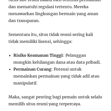
dan mematuhi regulasi tertentu. Mereka
menawarkan lingkungan bermain yang aman
dan transparan.
Sementara itu, situs tidak resmi sering kali
tidak memiliki lisensi, sehingga:
Risiko Keamanan Tinggi
: Pelanggan
mungkin kehilangan dana atau data pribadi.
Permainan Curang
: Potensi untuk
memainkan permainan yang tidak adil atau
manipulatif.
Maka, sangat penting bagi pemain untuk selalu
memilih situs resmi yang terpercaya.