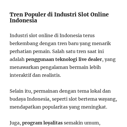
Tren Populer di Industri Slot Online
Indonesia
Industri slot online di Indonesia terus
berkembang dengan tren baru yang menarik
perhatian pemain. Salah satu tren saat ini
adalah
penggunaan teknologi live dealer
, yang
menawarkan pengalaman bermain lebih
interaktif dan realistis.
Selain itu, permainan dengan tema lokal dan
budaya Indonesia, seperti slot bertema wayang,
mendapatkan popularitas yang meningkat.
Juga,
program loyalitas
semakin umum,