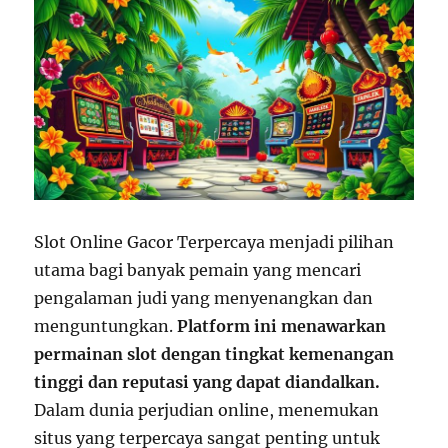
Slot Online Gacor Terpercaya menjadi pilihan
utama bagi banyak pemain yang mencari
pengalaman judi yang menyenangkan dan
menguntungkan.
Platform ini menawarkan
permainan slot dengan tingkat kemenangan
tinggi dan reputasi yang dapat diandalkan.
Dalam dunia perjudian online, menemukan
situs yang terpercaya sangat penting untuk