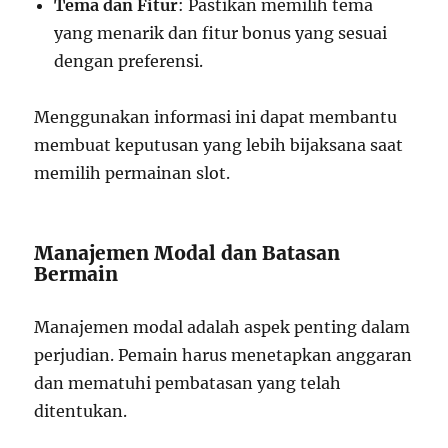
Tema dan Fitur
: Pastikan memilih tema
yang menarik dan fitur bonus yang sesuai
dengan preferensi.
Menggunakan informasi ini dapat membantu
membuat keputusan yang lebih bijaksana saat
memilih permainan slot.
Manajemen Modal dan Batasan
Bermain
Manajemen modal adalah aspek penting dalam
perjudian. Pemain harus menetapkan anggaran
dan mematuhi pembatasan yang telah
ditentukan.