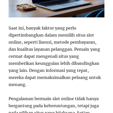
Saat ini, banyak faktor yang perlu
dipertimbangkan dalam memilih situs slot
online, seperti lisensi, metode pembayaran,
dan kualitas layanan pelanggan. Pemain yang
cermat dapat mengenali situs yang
memberikan keunggulan lebih dibandingkan
yang lain. Dengan informasi yang tepat,
mereka dapat memaksimalkan peluang untuk
menang.
Pengalaman bermain slot online tidak hanya
bergantung pada keberuntungan, tetapi juga
pada pilihan situs yang bijaksana. Setiap