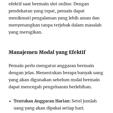
efektif saat bermain slot online. Dengan
pendekatan yang tepat, pemain dapat
menikmati pengalaman yang lebih aman dan
menyenangkan tanpa terjebak dalam masalah
yang merugikan.
Manajemen Modal yang Efektif
Pemain perlu mengatur anggaran bermain
dengan jelas. Menentukan berapa banyak uang
yang akan digunakan sebelum mulai bermain
dapat mencegah pengeluaran berlebihan.
Tentukan Anggaran Harian:
Setel jumlah
uang yang akan dipakai setiap hari.