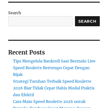
Search
SEARCH
Recent Posts
Tips Mengelola Bankroll Saat Bermain Live
Speed Roulette Bertempo Cepat Dengan
Bijak
Strategi Taruhan Terbaik Speed Roulette
2026 Biar Tidak Cepat Habis Modal Praktis
dan Efektif
Cara Main Speed Roulette 2026 untuk