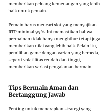
memberikan peluang kemenangan yang lebih
baik untuk pemain.
Pemain harus mencari slot yang menyajikan
RTP minimal 95%. Ini memastikan bahwa
permainan tidak hanya menghibur tetapi juga
memberikan nilai yang lebih baik. Selain itu,
pemilihan game dengan varian yang berbeda,
seperti volatilitas rendah dan tinggi,
memberikan variasi pengalaman bermain.
Tips Bermain Aman dan
Bertanggung Jawab
Penting untuk menerapkan strategi yang