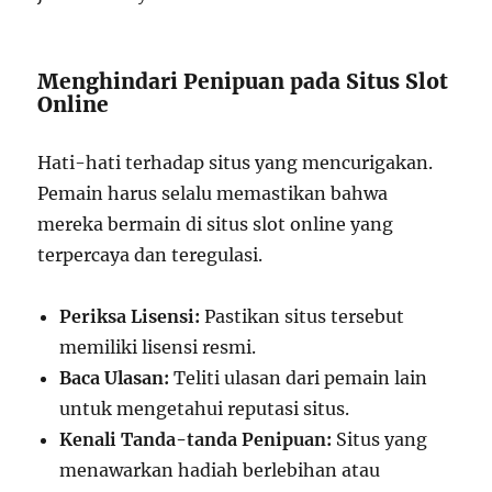
Menghindari Penipuan pada Situs Slot
Online
Hati-hati terhadap situs yang mencurigakan.
Pemain harus selalu memastikan bahwa
mereka bermain di situs slot online yang
terpercaya dan teregulasi.
Periksa Lisensi:
Pastikan situs tersebut
memiliki lisensi resmi.
Baca Ulasan:
Teliti ulasan dari pemain lain
untuk mengetahui reputasi situs.
Kenali Tanda-tanda Penipuan:
Situs yang
menawarkan hadiah berlebihan atau