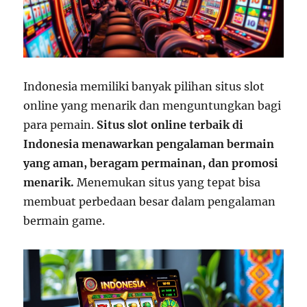
Indonesia memiliki banyak pilihan situs slot
online yang menarik dan menguntungkan bagi
para pemain.
Situs slot online terbaik di
Indonesia menawarkan pengalaman bermain
yang aman, beragam permainan, dan promosi
menarik.
Menemukan situs yang tepat bisa
membuat perbedaan besar dalam pengalaman
bermain game.