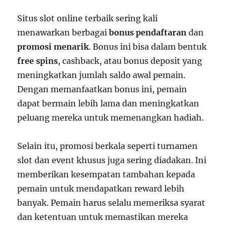
Situs slot online terbaik sering kali
menawarkan berbagai
bonus pendaftaran
dan
promosi menarik
. Bonus ini bisa dalam bentuk
free spins
, cashback, atau bonus deposit yang
meningkatkan jumlah saldo awal pemain.
Dengan memanfaatkan bonus ini, pemain
dapat bermain lebih lama dan meningkatkan
peluang mereka untuk memenangkan hadiah.
Selain itu, promosi berkala seperti turnamen
slot dan event khusus juga sering diadakan. Ini
memberikan kesempatan tambahan kepada
pemain untuk mendapatkan reward lebih
banyak. Pemain harus selalu memeriksa syarat
dan ketentuan untuk memastikan mereka