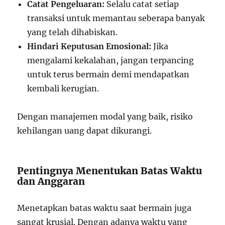
Catat Pengeluaran:
Selalu catat setiap
transaksi untuk memantau seberapa banyak
yang telah dihabiskan.
Hindari Keputusan Emosional:
Jika
mengalami kekalahan, jangan terpancing
untuk terus bermain demi mendapatkan
kembali kerugian.
Dengan manajemen modal yang baik, risiko
kehilangan uang dapat dikurangi.
Pentingnya Menentukan Batas Waktu
dan Anggaran
Menetapkan batas waktu saat bermain juga
sangat krusial. Dengan adanya waktu yang