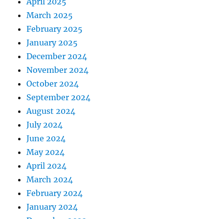
April 2025
March 2025
February 2025
January 2025
December 2024
November 2024
October 2024
September 2024
August 2024
July 2024
June 2024
May 2024
April 2024
March 2024
February 2024
January 2024