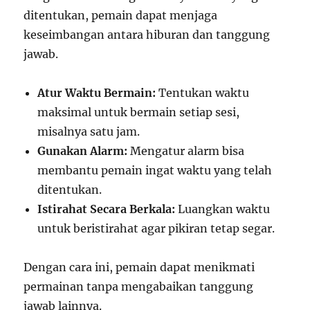
ditentukan, pemain dapat menjaga
keseimbangan antara hiburan dan tanggung
jawab.
Atur Waktu Bermain:
Tentukan waktu
maksimal untuk bermain setiap sesi,
misalnya satu jam.
Gunakan Alarm:
Mengatur alarm bisa
membantu pemain ingat waktu yang telah
ditentukan.
Istirahat Secara Berkala:
Luangkan waktu
untuk beristirahat agar pikiran tetap segar.
Dengan cara ini, pemain dapat menikmati
permainan tanpa mengabaikan tanggung
jawab lainnya.