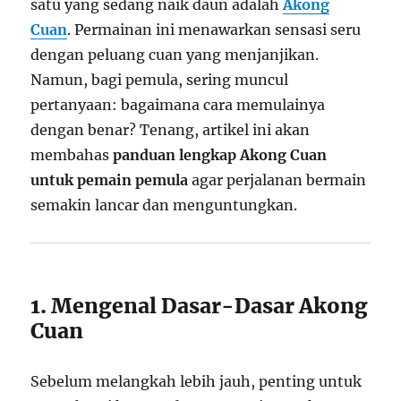
satu yang sedang naik daun adalah
Akong
Cuan
. Permainan ini menawarkan sensasi seru
dengan peluang cuan yang menjanjikan.
Namun, bagi pemula, sering muncul
pertanyaan: bagaimana cara memulainya
dengan benar? Tenang, artikel ini akan
membahas
panduan lengkap Akong Cuan
untuk pemain pemula
agar perjalanan bermain
semakin lancar dan menguntungkan.
1. Mengenal Dasar-Dasar Akong
Cuan
Sebelum melangkah lebih jauh, penting untuk