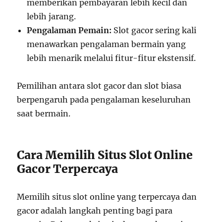
memberikan pembayaran lebih kecil dan
lebih jarang.
Pengalaman Pemain:
Slot gacor sering kali
menawarkan pengalaman bermain yang
lebih menarik melalui fitur-fitur ekstensif.
Pemilihan antara slot gacor dan slot biasa
berpengaruh pada pengalaman keseluruhan
saat bermain.
Cara Memilih Situs Slot Online
Gacor Terpercaya
Memilih situs slot online yang terpercaya dan
gacor adalah langkah penting bagi para