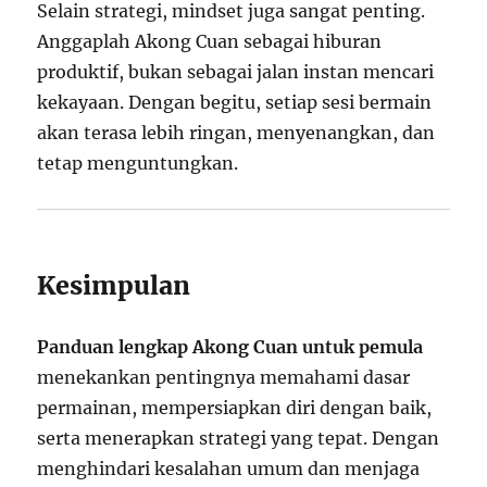
Selain strategi, mindset juga sangat penting.
Anggaplah Akong Cuan sebagai hiburan
produktif, bukan sebagai jalan instan mencari
kekayaan. Dengan begitu, setiap sesi bermain
akan terasa lebih ringan, menyenangkan, dan
tetap menguntungkan.
Kesimpulan
Panduan lengkap Akong Cuan untuk pemula
menekankan pentingnya memahami dasar
permainan, mempersiapkan diri dengan baik,
serta menerapkan strategi yang tepat. Dengan
menghindari kesalahan umum dan menjaga