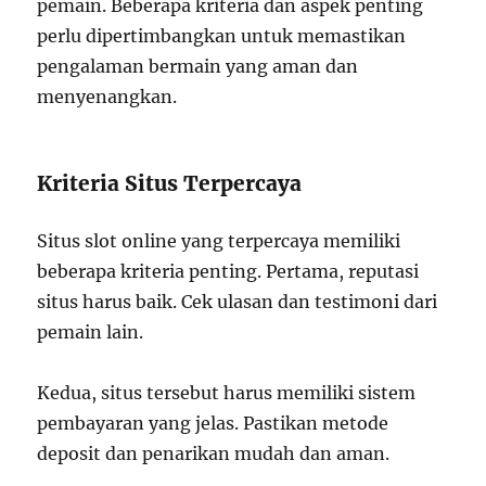
pemain. Beberapa kriteria dan aspek penting
perlu dipertimbangkan untuk memastikan
pengalaman bermain yang aman dan
menyenangkan.
Kriteria Situs Terpercaya
Situs slot online yang terpercaya memiliki
beberapa kriteria penting. Pertama, reputasi
situs harus baik. Cek ulasan dan testimoni dari
pemain lain.
Kedua, situs tersebut harus memiliki sistem
pembayaran yang jelas. Pastikan metode
deposit dan penarikan mudah dan aman.