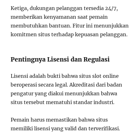
Ketiga, dukungan pelanggan tersedia 24/7,
memberikan kenyamanan saat pemain
membutuhkan bantuan. Fitur ini menunjukkan
komitmen situs terhadap kepuasan pelanggan.
Pentingnya Lisensi dan Regulasi
Lisensi adalah bukti bahwa situs slot online
beroperasi secara legal. Akreditasi dari badan
pengatur yang diakui menunjukkan bahwa
situs tersebut mematuhi standar industri.
Pemain harus memastikan bahwa situs
memiliki lisensi yang valid dan terverifikasi.