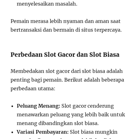
menyelesaikan masalah.
Pemain merasa lebih nyaman dan aman saat
bertransaksi dan bermain di situs terpercaya.
Perbedaan Slot Gacor dan Slot Biasa
Membedakan slot gacor dari slot biasa adalah
penting bagi pemain. Berikut adalah beberapa
perbedaan utama:
Peluang Menang:
Slot gacor cenderung
menawarkan peluang yang lebih baik untuk
menang dibandingkan slot biasa.
Variasi Pembayaran:
Slot biasa mungkin