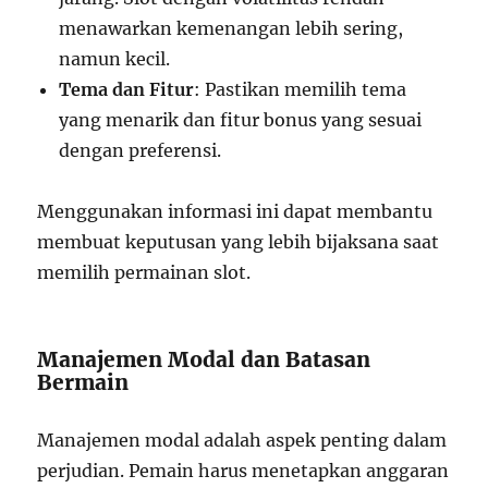
menawarkan kemenangan lebih sering,
namun kecil.
Tema dan Fitur
: Pastikan memilih tema
yang menarik dan fitur bonus yang sesuai
dengan preferensi.
Menggunakan informasi ini dapat membantu
membuat keputusan yang lebih bijaksana saat
memilih permainan slot.
Manajemen Modal dan Batasan
Bermain
Manajemen modal adalah aspek penting dalam
perjudian. Pemain harus menetapkan anggaran