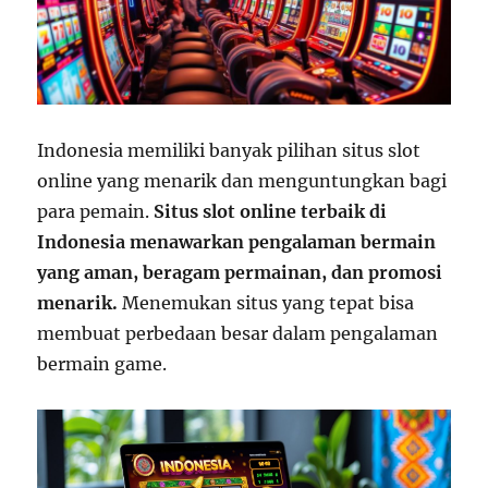
Indonesia memiliki banyak pilihan situs slot
online yang menarik dan menguntungkan bagi
para pemain.
Situs slot online terbaik di
Indonesia menawarkan pengalaman bermain
yang aman, beragam permainan, dan promosi
menarik.
Menemukan situs yang tepat bisa
membuat perbedaan besar dalam pengalaman
bermain game.