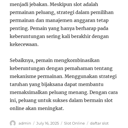
menjadi jebakan. Meskipun slot adalah
permainan peluang, strategi dalam pemilihan
permainan dan manajemen anggaran tetap
penting. Pemain yang hanya berharap pada
keberuntungan sering kali berakhir dengan
kekecewaan.
Sebaiknya, pemain mengkombinasikan
keberuntungan dengan pemahaman tentang
mekanisme permainan. Menggunakan strategi
taruhan yang bijaksana dapat membantu
memaksimalkan peluang menang. Dengan cara
ini, peluang untuk sukses dalam bermain slot
online akan meningkat.
A
P
C
T
admin
July 16, 2025
Slot Online
daftar slot