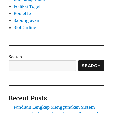
Pediksi Togel
Roulette
Sabung ayam
Slot Online
Search
SEARCH
Recent Posts
Panduan Lengkap Menggunakan Sistem