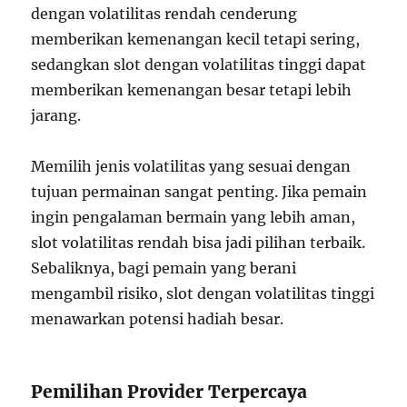
dengan volatilitas rendah cenderung
memberikan kemenangan kecil tetapi sering,
sedangkan slot dengan volatilitas tinggi dapat
memberikan kemenangan besar tetapi lebih
jarang.
Memilih jenis volatilitas yang sesuai dengan
tujuan permainan sangat penting. Jika pemain
ingin pengalaman bermain yang lebih aman,
slot volatilitas rendah bisa jadi pilihan terbaik.
Sebaliknya, bagi pemain yang berani
mengambil risiko, slot dengan volatilitas tinggi
menawarkan potensi hadiah besar.
Pemilihan Provider Terpercaya