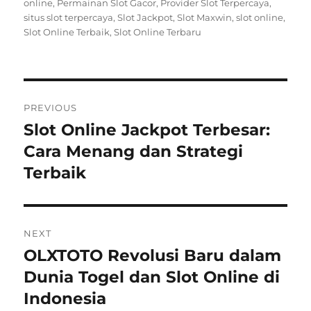
u
o
a
a
online
,
Permainan Slot Gacor
,
Provider Slot Terpercaya
,
t
s
t
g
situs slot terpercaya
,
Slot Jackpot
,
Slot Maxwin
,
slot online
,
h
t
e
s
Slot Online Terbaik
,
Slot Online Terbaru
o
e
g
r
d
o
o
r
n
i
P
e
PREVIOUS
s
o
Slot Online Jackpot Terbesar:
P
r
Cara Menang dan Strategi
s
e
Terbaik
t
v
i
n
o
NEXT
a
u
OLXTOTO Revolusi Baru dalam
N
s
v
e
Dunia Togel dan Slot Online di
p
x
i
Indonesia
o