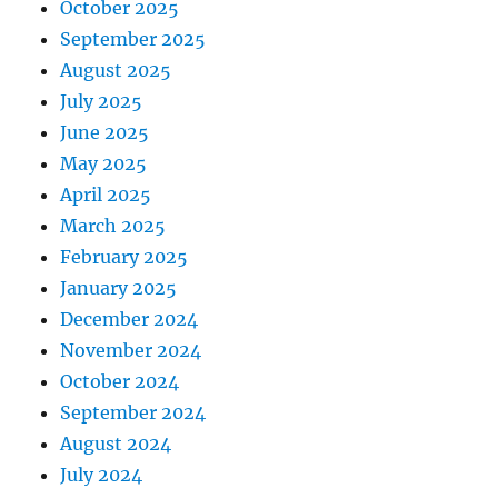
October 2025
September 2025
August 2025
July 2025
June 2025
May 2025
April 2025
March 2025
February 2025
January 2025
December 2024
November 2024
October 2024
September 2024
August 2024
July 2024