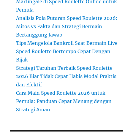
Martingale di Speed Roulette Online untuk
Pemula
Analisis Pola Putaran Speed Roulette 2026:
Mitos vs Fakta dan Strategi Bermain
Bertanggung Jawab
Tips Mengelola Bankroll Saat Bermain Live
Speed Roulette Bertempo Cepat Dengan
Bijak
Strategi Taruhan Terbaik Speed Roulette
2026 Biar Tidak Cepat Habis Modal Praktis
dan Efektif
Cara Main Speed Roulette 2026 untuk
Pemula: Panduan Cepat Menang dengan
Strategi Aman