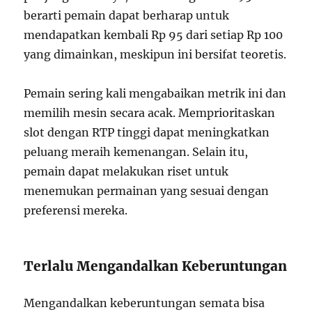
berarti pemain dapat berharap untuk
mendapatkan kembali Rp 95 dari setiap Rp 100
yang dimainkan, meskipun ini bersifat teoretis.
Pemain sering kali mengabaikan metrik ini dan
memilih mesin secara acak. Memprioritaskan
slot dengan RTP tinggi dapat meningkatkan
peluang meraih kemenangan. Selain itu,
pemain dapat melakukan riset untuk
menemukan permainan yang sesuai dengan
preferensi mereka.
Terlalu Mengandalkan Keberuntungan
Mengandalkan keberuntungan semata bisa