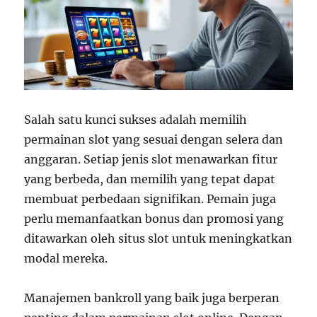
Salah satu kunci sukses adalah memilih
permainan slot yang sesuai dengan selera dan
anggaran. Setiap jenis slot menawarkan fitur
yang berbeda, dan memilih yang tepat dapat
membuat perbedaan signifikan. Pemain juga
perlu memanfaatkan bonus dan promosi yang
ditawarkan oleh situs slot untuk meningkatkan
modal mereka.
Manajemen bankroll yang baik juga berperan