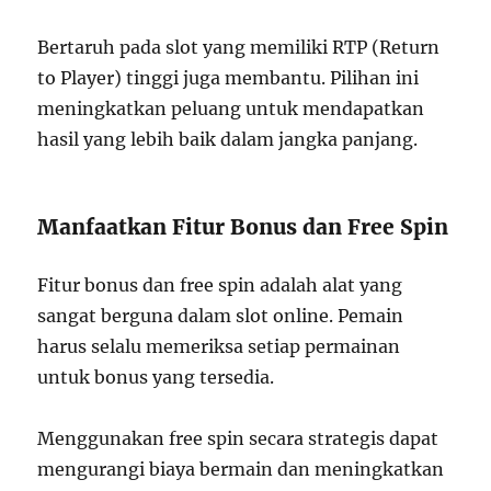
Bertaruh pada slot yang memiliki RTP (Return
to Player) tinggi juga membantu. Pilihan ini
meningkatkan peluang untuk mendapatkan
hasil yang lebih baik dalam jangka panjang.
Manfaatkan Fitur Bonus dan Free Spin
Fitur bonus dan free spin adalah alat yang
sangat berguna dalam slot online. Pemain
harus selalu memeriksa setiap permainan
untuk bonus yang tersedia.
Menggunakan free spin secara strategis dapat
mengurangi biaya bermain dan meningkatkan