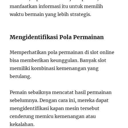
manfaatkan informasi itu untuk memilih
waktu bermain yang lebih strategis.
Mengidentifikasi Pola Permainan
Memperhatikan pola permainan di slot online
bisa memberikan keunggulan. Banyak slot
memiliki kombinasi kemenangan yang
berulang.
Pemain sebaiknya mencatat hasil permainan
sebelumnya. Dengan cara ini, mereka dapat
mengidentifikasi kapan mesin tersebut
cenderung memicu kemenangan atau
kekalahan.