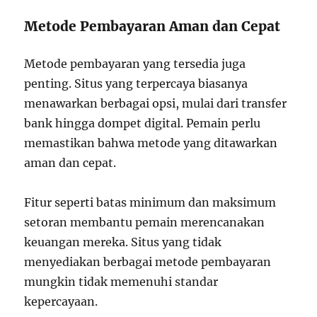
Metode Pembayaran Aman dan Cepat
Metode pembayaran yang tersedia juga
penting. Situs yang terpercaya biasanya
menawarkan berbagai opsi, mulai dari transfer
bank hingga dompet digital. Pemain perlu
memastikan bahwa metode yang ditawarkan
aman dan cepat.
Fitur seperti batas minimum dan maksimum
setoran membantu pemain merencanakan
keuangan mereka. Situs yang tidak
menyediakan berbagai metode pembayaran
mungkin tidak memenuhi standar
kepercayaan.