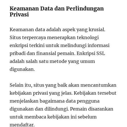
Keamanan Data dan Perlindungan
Privasi
Keamanan data adalah aspek yang krusial.
Situs terpercaya menerapkan teknologi
enkripsi terkini untuk melindungi informasi
pribadi dan finansial pemain. Enkripsi SSL
adalah salah satu metode yang umum
digunakan.
Selain itu, situs yang baik akan mencantumkan
kebijakan privasi yang jelas. Kebijakan tersebut
menjelaskan bagaimana data pengguna
digunakan dan dilindungi. Pemain disarankan
untuk membaca kebijakan ini sebelum
mendaftar.