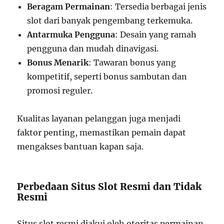
Beragam Permainan
: Tersedia berbagai jenis
slot dari banyak pengembang terkemuka.
Antarmuka Pengguna
: Desain yang ramah
pengguna dan mudah dinavigasi.
Bonus Menarik
: Tawaran bonus yang
kompetitif, seperti bonus sambutan dan
promosi reguler.
Kualitas layanan pelanggan juga menjadi
faktor penting, memastikan pemain dapat
mengakses bantuan kapan saja.
Perbedaan Situs Slot Resmi dan Tidak
Resmi
Situs slot resmi diakui oleh otoritas permainan