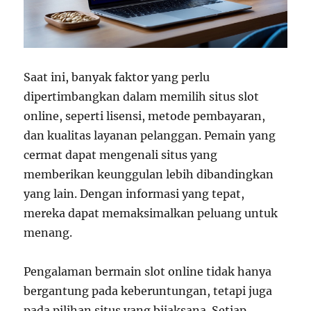
Saat ini, banyak faktor yang perlu
dipertimbangkan dalam memilih situs slot
online, seperti lisensi, metode pembayaran,
dan kualitas layanan pelanggan. Pemain yang
cermat dapat mengenali situs yang
memberikan keunggulan lebih dibandingkan
yang lain. Dengan informasi yang tepat,
mereka dapat memaksimalkan peluang untuk
menang.
Pengalaman bermain slot online tidak hanya
bergantung pada keberuntungan, tetapi juga
pada pilihan situs yang bijaksana. Setiap