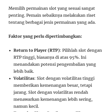
Memilih permainan slot yang sesuai sangat
penting. Pemain sebaiknya melakukan riset
tentang berbagai jenis permainan yang ada.
Faktor yang perlu dipertimbangkan:
Return to Player (RTP)
: Pilihlah slot dengan
RTP tinggi, biasanya di atas 95%. Ini
menandakan potensi pengembalian yang
lebih baik.
Volatilitas
: Slot dengan volatilitas tinggi
memberikan kemenangan besar, tetapi
jarang. Slot dengan volatilitas rendah
menawarkan kemenangan lebih sering,
namun kecil.