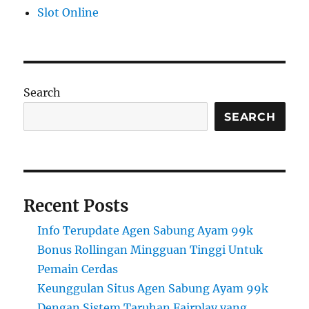
Slot Online
Search
SEARCH
Recent Posts
Info Terupdate Agen Sabung Ayam 99k
Bonus Rollingan Mingguan Tinggi Untuk
Pemain Cerdas
Keunggulan Situs Agen Sabung Ayam 99k
Dengan Sistem Taruhan Fairplay yang