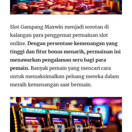
Slot Gampang Maxwin menjadi sorotan di
kalangan para penggemar permainan slot
online.
Dengan persentase kemenangan yang
tinggi dan fitur bonus menarik, permainan ini
menawarkan pengalaman seru bagi para
pemain.
Banyak pemain yang mencari cara
untuk memaksimalkan peluang mereka dalam
meraih kemenangan saat bermain.