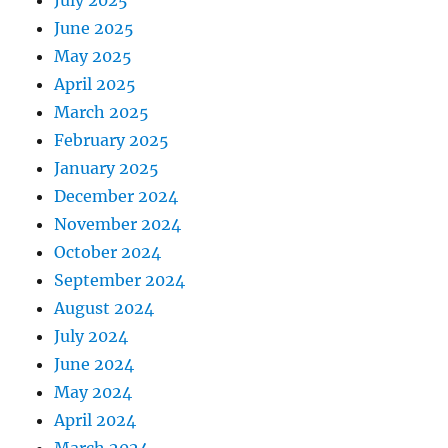
July 2025
June 2025
May 2025
April 2025
March 2025
February 2025
January 2025
December 2024
November 2024
October 2024
September 2024
August 2024
July 2024
June 2024
May 2024
April 2024