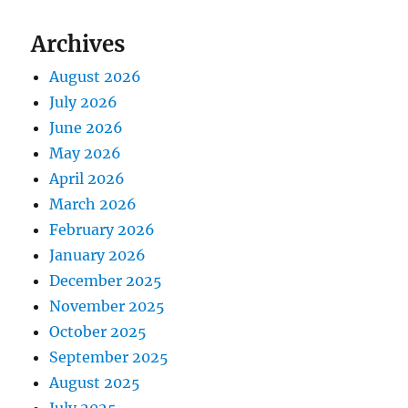
t
t
Archives
:
i
August 2026
o
July 2026
n
June 2026
May 2026
April 2026
March 2026
February 2026
January 2026
December 2025
November 2025
October 2025
September 2025
August 2025