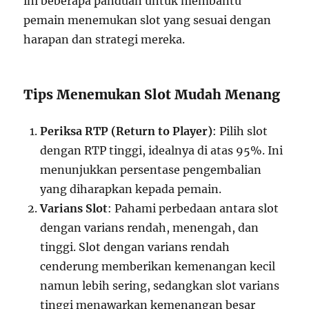
ini beberapa panduan untuk membantu
pemain menemukan slot yang sesuai dengan
harapan dan strategi mereka.
Tips Menemukan Slot Mudah Menang
Periksa RTP (Return to Player)
: Pilih slot
dengan RTP tinggi, idealnya di atas 95%. Ini
menunjukkan persentase pengembalian
yang diharapkan kepada pemain.
Varians Slot
: Pahami perbedaan antara slot
dengan varians rendah, menengah, dan
tinggi. Slot dengan varians rendah
cenderung memberikan kemenangan kecil
namun lebih sering, sedangkan slot varians
tinggi menawarkan kemenangan besar