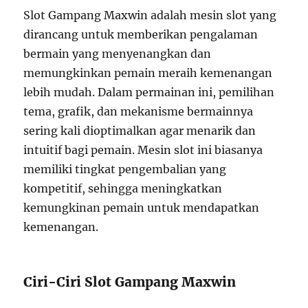
Slot Gampang Maxwin adalah mesin slot yang
dirancang untuk memberikan pengalaman
bermain yang menyenangkan dan
memungkinkan pemain meraih kemenangan
lebih mudah. Dalam permainan ini, pemilihan
tema, grafik, dan mekanisme bermainnya
sering kali dioptimalkan agar menarik dan
intuitif bagi pemain. Mesin slot ini biasanya
memiliki tingkat pengembalian yang
kompetitif, sehingga meningkatkan
kemungkinan pemain untuk mendapatkan
kemenangan.
Ciri-Ciri Slot Gampang Maxwin