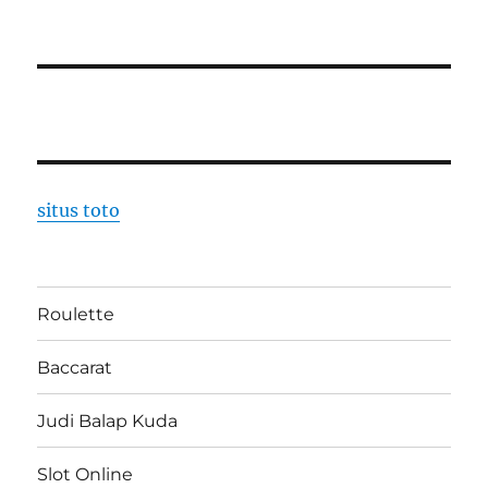
situs toto
Roulette
Baccarat
Judi Balap Kuda
Slot Online