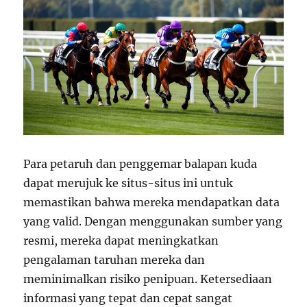
Para petaruh dan penggemar balapan kuda
dapat merujuk ke situs-situs ini untuk
memastikan bahwa mereka mendapatkan data
yang valid. Dengan menggunakan sumber yang
resmi, mereka dapat meningkatkan
pengalaman taruhan mereka dan
meminimalkan risiko penipuan. Ketersediaan
informasi yang tepat dan cepat sangat