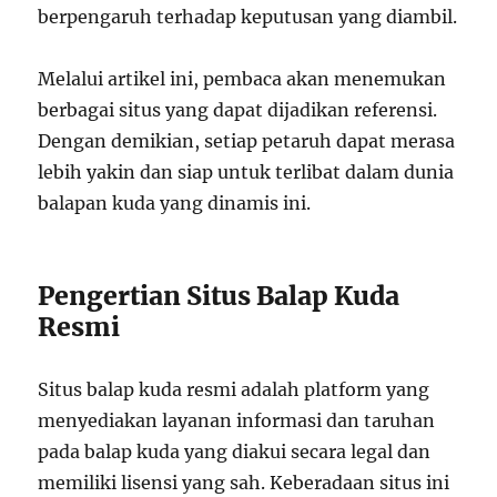
berpengaruh terhadap keputusan yang diambil.
Melalui artikel ini, pembaca akan menemukan
berbagai situs yang dapat dijadikan referensi.
Dengan demikian, setiap petaruh dapat merasa
lebih yakin dan siap untuk terlibat dalam dunia
balapan kuda yang dinamis ini.
Pengertian Situs Balap Kuda
Resmi
Situs balap kuda resmi adalah platform yang
menyediakan layanan informasi dan taruhan
pada balap kuda yang diakui secara legal dan
memiliki lisensi yang sah. Keberadaan situs ini