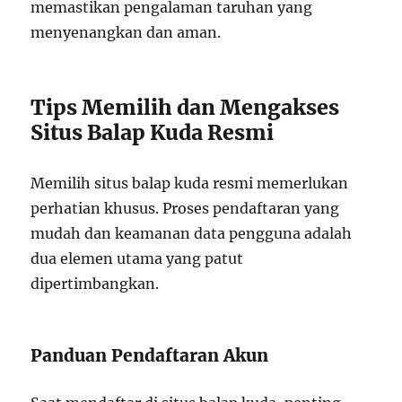
memastikan pengalaman taruhan yang
menyenangkan dan aman.
Tips Memilih dan Mengakses
Situs Balap Kuda Resmi
Memilih situs balap kuda resmi memerlukan
perhatian khusus. Proses pendaftaran yang
mudah dan keamanan data pengguna adalah
dua elemen utama yang patut
dipertimbangkan.
Panduan Pendaftaran Akun