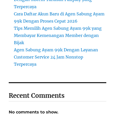
Terpercaya
Cara Daftar Akun Baru di Agen Sabung Ayam
99k Dengan Proses Cepat 2026
Tips Memilih Agen Sabung Ayam 99k yang
Membayar Kemenangan Member dengan
Bijak
Agen Sabung Ayam 99k Dengan Layanan
Customer Service 24 Jam Nonstop
Terpercaya
Recent Comments
No comments to show.