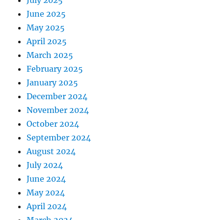
July 2025
June 2025
May 2025
April 2025
March 2025
February 2025
January 2025
December 2024
November 2024
October 2024
September 2024
August 2024
July 2024
June 2024
May 2024
April 2024