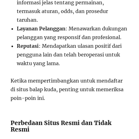
informasi jelas tentang permainan,
termasuk aturan, odds, dan prosedur
taruhan.
Layanan Pelanggan
: Menawarkan dukungan
pelanggan yang responsif dan profesional.
Reputasi
: Mendapatkan ulasan positif dari
pengguna lain dan telah beroperasi untuk
waktu yang lama.
Ketika mempertimbangkan untuk mendaftar
di situs balap kuda, penting untuk memeriksa
poin-poin ini.
Perbedaan Situs Resmi dan Tidak
Resmi