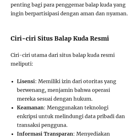
penting bagi para penggemar balap kuda yang
ingin berpartisipasi dengan aman dan nyaman.
Ciri-ciri Situs Balap Kuda Resmi
Ciri-ciri utama dari situs balap kuda resmi
meliputi:
Lisensi
: Memiliki izin dari otoritas yang
berwenang, menjamin bahwa operasi
mereka sesuai dengan hukum.
Keamanan
: Menggunakan teknologi
enkripsi untuk melindungi data pribadi dan
transaksi pengguna.
Informasi Transparan
: Menyediakan