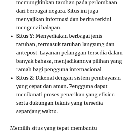
memungkinkan taruhan pada perlombaan
dari berbagai negara. Situs ini juga
menyajikan informasi dan berita terkini
mengenai balapan.
Situs Y
: Menyediakan berbagai jenis
taruhan, termasuk taruhan langsung dan
antepost. Layanan pelanggan tersedia dalam
banyak bahasa, menjadikannya pilihan yang
ramah bagi pengguna internasional.
Situs Z
: Dikenal dengan sistem pembayaran
yang cepat dan aman. Pengguna dapat
menikmati proses penarikan yang efisien
serta dukungan teknis yang tersedia
sepanjang waktu.
Memilih situs yang tepat membantu