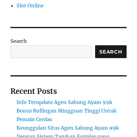
Slot Online
Search
SEARCH
Recent Posts
Info Terupdate Agen Sabung Ayam 99k
Bonus Rollingan Mingguan Tinggi Untuk
Pemain Cerdas
Keunggulan Situs Agen Sabung Ayam 99k
Dengan Sistem Taruhan Fairplay yang