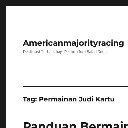
Americanmajorityracing
Destinasi Terbaik bagi Pecinta Judi Balap Kuda
Tag:
Permainan Judi Kartu
Panduan Bermain