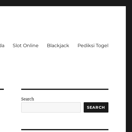
da
Slot Online
Blackjack
Pediksi Togel
Search
SEARCH