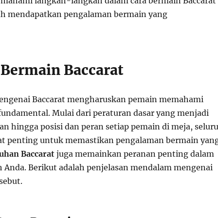
mahami langkah-langkah dalam cara bermain Baccarat
ah mendapatkan pengalaman bermain yang
Bermain Baccarat
engenai Baccarat mengharuskan pemain memahami
fundamental. Mulai dari peraturan dasar yang menjadi
an hingga posisi dan peran setiap pemain di meja, selur
gat penting untuk memastikan pengalaman bermain yan
ruhan Baccarat
juga memainkan peranan penting dalam
uh Anda. Berikut adalah penjelasan mendalam mengenai
sebut.