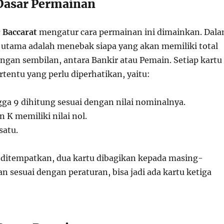
Dasar Permainan
 Baccarat
mengatur cara permainan ini dimainkan. Dal
n utama adalah menebak siapa yang akan memiliki total
engan sembilan, antara Bankir atau Pemain. Setiap kartu
ertentu yang perlu diperhatikan, yaitu:
gga 9 dihitung sesuai dengan nilai nominalnya.
an K memiliki nilai nol.
satu.
 ditempatkan, dua kartu dibagikan kepada masing-
n sesuai dengan peraturan, bisa jadi ada kartu ketiga