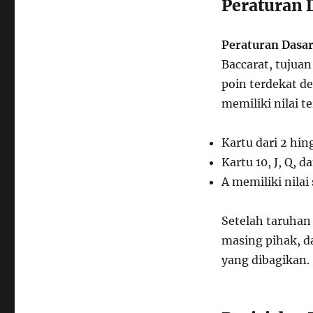
Peraturan 
Peraturan Dasar
Baccarat, tujua
poin terdekat d
memiliki nilai t
Kartu dari 2 hin
Kartu 10, J, Q, d
A memiliki nilai 
Setelah taruhan
masing pihak, da
yang dibagikan.