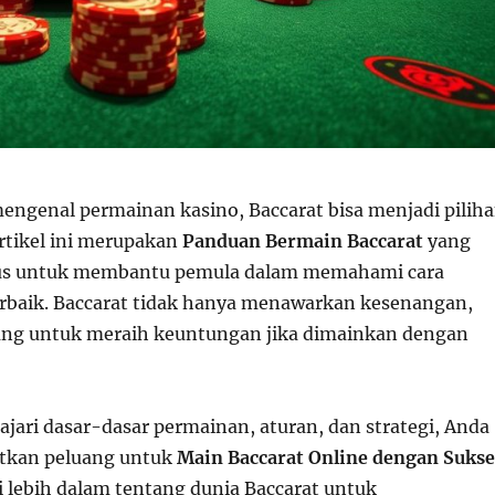
mengenal permainan kasino, Baccarat bisa menjadi pilih
rtikel ini merupakan
Panduan Bermain Baccarat
yang
us untuk membantu pemula dalam memahami cara
rbaik. Baccarat tidak hanya menawarkan kesenangan,
uang untuk meraih keuntungan jika dimainkan dengan
ari dasar-dasar permainan, aturan, dan strategi, Anda
tkan peluang untuk
Main Baccarat Online dengan Sukse
hi lebih dalam tentang dunia Baccarat untuk