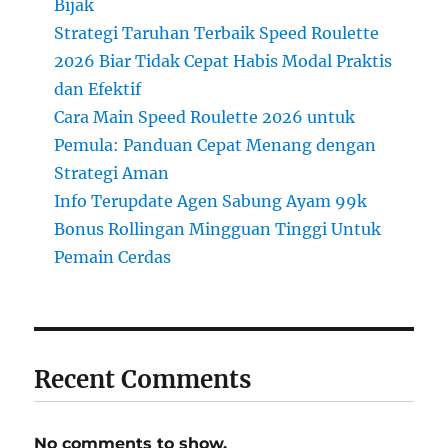
Bijak
Strategi Taruhan Terbaik Speed Roulette
2026 Biar Tidak Cepat Habis Modal Praktis
dan Efektif
Cara Main Speed Roulette 2026 untuk
Pemula: Panduan Cepat Menang dengan
Strategi Aman
Info Terupdate Agen Sabung Ayam 99k
Bonus Rollingan Mingguan Tinggi Untuk
Pemain Cerdas
Recent Comments
No comments to show.