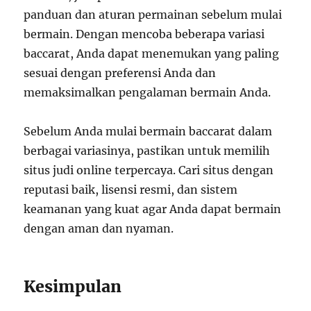
panduan dan aturan permainan sebelum mulai
bermain. Dengan mencoba beberapa variasi
baccarat, Anda dapat menemukan yang paling
sesuai dengan preferensi Anda dan
memaksimalkan pengalaman bermain Anda.
Sebelum Anda mulai bermain baccarat dalam
berbagai variasinya, pastikan untuk memilih
situs judi online terpercaya. Cari situs dengan
reputasi baik, lisensi resmi, dan sistem
keamanan yang kuat agar Anda dapat bermain
dengan aman dan nyaman.
Kesimpulan