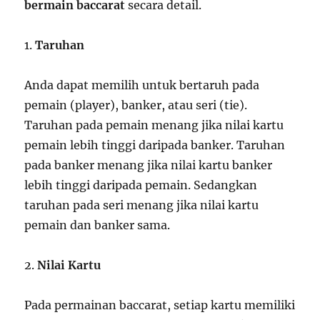
bermain baccarat
secara detail.
1.
Taruhan
Anda dapat memilih untuk bertaruh pada
pemain (player), banker, atau seri (tie).
Taruhan pada pemain menang jika nilai kartu
pemain lebih tinggi daripada banker. Taruhan
pada banker menang jika nilai kartu banker
lebih tinggi daripada pemain. Sedangkan
taruhan pada seri menang jika nilai kartu
pemain dan banker sama.
2.
Nilai Kartu
Pada permainan baccarat, setiap kartu memiliki