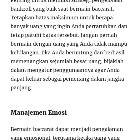
bankroll yang baik saat bermain baccarat.
Tetapkan batas maksimum untuk berapa
banyak uang yang ingin Anda pertaruhkan dan
tetap patuhi batas tersebut. Jangan pernah
bermain dengan uang yang Anda tidak mampu
kehilangan. Jika Anda beruntung dan berhasil
memenangkan sejumlah besar uang, bijaklah
dalam mengatur penggunaannya agar Anda
dapat keluar sebagai pemenang dalam jangka
panjang.
Manajemen Emosi
Bermain baccarat dapat menjadi pengalaman
yang emosional, terutama ketika uang yang