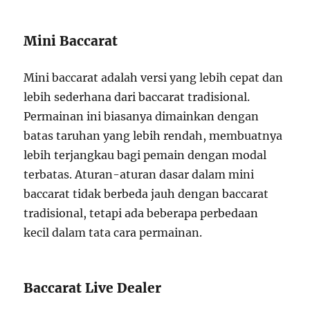
Mini Baccarat
Mini baccarat adalah versi yang lebih cepat dan
lebih sederhana dari baccarat tradisional.
Permainan ini biasanya dimainkan dengan
batas taruhan yang lebih rendah, membuatnya
lebih terjangkau bagi pemain dengan modal
terbatas. Aturan-aturan dasar dalam mini
baccarat tidak berbeda jauh dengan baccarat
tradisional, tetapi ada beberapa perbedaan
kecil dalam tata cara permainan.
Baccarat Live Dealer