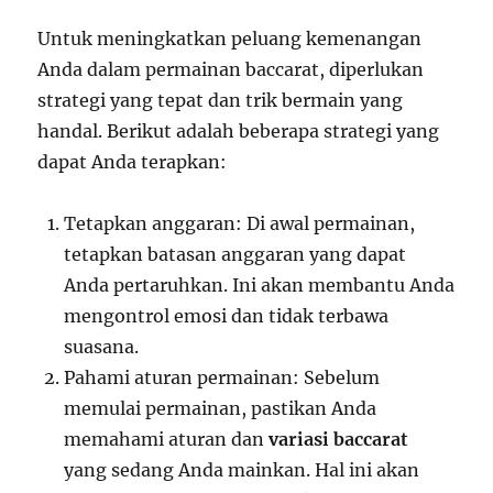
Untuk meningkatkan peluang kemenangan
Anda dalam permainan baccarat, diperlukan
strategi yang tepat dan trik bermain yang
handal. Berikut adalah beberapa strategi yang
dapat Anda terapkan:
Tetapkan anggaran: Di awal permainan,
tetapkan batasan anggaran yang dapat
Anda pertaruhkan. Ini akan membantu Anda
mengontrol emosi dan tidak terbawa
suasana.
Pahami aturan permainan: Sebelum
memulai permainan, pastikan Anda
memahami aturan dan
variasi baccarat
yang sedang Anda mainkan. Hal ini akan