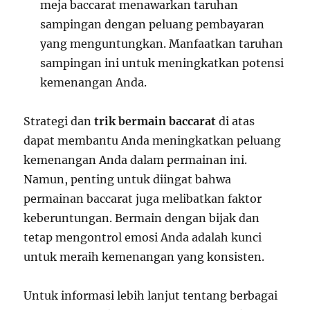
meja baccarat menawarkan taruhan
sampingan dengan peluang pembayaran
yang menguntungkan. Manfaatkan taruhan
sampingan ini untuk meningkatkan potensi
kemenangan Anda.
Strategi dan
trik bermain baccarat
di atas
dapat membantu Anda meningkatkan peluang
kemenangan Anda dalam permainan ini.
Namun, penting untuk diingat bahwa
permainan baccarat juga melibatkan faktor
keberuntungan. Bermain dengan bijak dan
tetap mengontrol emosi Anda adalah kunci
untuk meraih kemenangan yang konsisten.
Untuk informasi lebih lanjut tentang berbagai