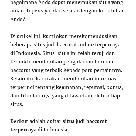
bagaimana Anda dapat menemukan situs yang
aman, tepercaya, dan sesuai dengan kebutuhan
Anda?
Di artikel ini, kami akan merekomendasikan
beberapa situs judi baccarat online terpercaya
di Indonesia. Situs-situs ini telah teruji dan
terbukti memberikan pengalaman bermain
baccarat yang terbaik kepada para pemainnya.
Selain itu, kami akan memberikan informasi
terperinci tentang keamanan, reputasi, bonus,
dan fitur lainnya yang ditawarkan oleh setiap
situs.
Berikut adalah daftar
situs judi baccarat
terpercaya
di Indonesia: