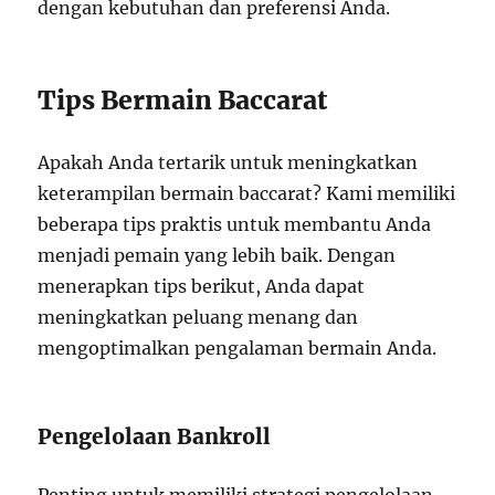
dengan kebutuhan dan preferensi Anda.
Tips Bermain Baccarat
Apakah Anda tertarik untuk meningkatkan
keterampilan bermain baccarat? Kami memiliki
beberapa tips praktis untuk membantu Anda
menjadi pemain yang lebih baik. Dengan
menerapkan tips berikut, Anda dapat
meningkatkan peluang menang dan
mengoptimalkan pengalaman bermain Anda.
Pengelolaan Bankroll
Penting untuk memiliki strategi pengelolaan