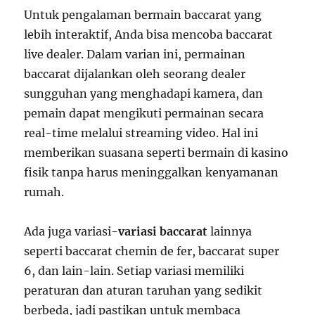
Untuk pengalaman bermain baccarat yang
lebih interaktif, Anda bisa mencoba baccarat
live dealer. Dalam varian ini, permainan
baccarat dijalankan oleh seorang dealer
sungguhan yang menghadapi kamera, dan
pemain dapat mengikuti permainan secara
real-time melalui streaming video. Hal ini
memberikan suasana seperti bermain di kasino
fisik tanpa harus meninggalkan kenyamanan
rumah.
Ada juga variasi-
variasi baccarat
lainnya
seperti baccarat chemin de fer, baccarat super
6, dan lain-lain. Setiap variasi memiliki
peraturan dan aturan taruhan yang sedikit
berbeda, jadi pastikan untuk membaca