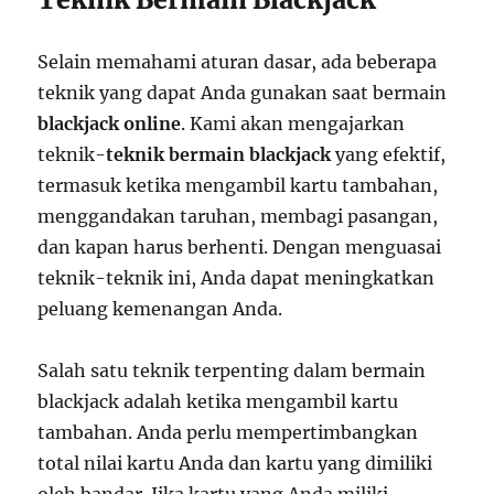
Selain memahami aturan dasar, ada beberapa
teknik yang dapat Anda gunakan saat bermain
blackjack online
. Kami akan mengajarkan
teknik-
teknik bermain blackjack
yang efektif,
termasuk ketika mengambil kartu tambahan,
menggandakan taruhan, membagi pasangan,
dan kapan harus berhenti. Dengan menguasai
teknik-teknik ini, Anda dapat meningkatkan
peluang kemenangan Anda.
Salah satu teknik terpenting dalam bermain
blackjack adalah ketika mengambil kartu
tambahan. Anda perlu mempertimbangkan
total nilai kartu Anda dan kartu yang dimiliki
oleh bandar. Jika kartu yang Anda miliki