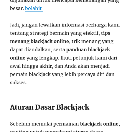
besar.
bolahit
Jadi, jangan lewatkan informasi berharga kami
tentang strategi bermain yang efektif,
tips
menang blackjack online
, trik menang yang
dapat diandalkan, serta
panduan blackjack
online
yang lengkap. Ikuti petunjuk kami dari
awal hingga akhir, dan Anda akan menjadi
pemain blackjack yang lebih percaya diri dan
sukses.
Aturan Dasar Blackjack
Sebelum memulai permainan
blackjack online
,
penting untuk memahami aturan dasar