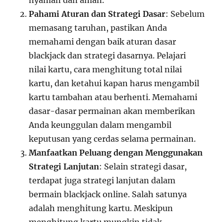
Pahami Aturan dan Strategi Dasar
: Sebelum
memasang taruhan, pastikan Anda
memahami dengan baik aturan dasar
blackjack dan strategi dasarnya. Pelajari
nilai kartu, cara menghitung total nilai
kartu, dan ketahui kapan harus mengambil
kartu tambahan atau berhenti. Memahami
dasar-dasar permainan akan memberikan
Anda keunggulan dalam mengambil
keputusan yang cerdas selama permainan.
Manfaatkan Peluang dengan Menggunakan
Strategi Lanjutan
: Selain strategi dasar,
terdapat juga strategi lanjutan dalam
bermain blackjack online. Salah satunya
adalah menghitung kartu. Meskipun
menghitung kartu mungkin tidak