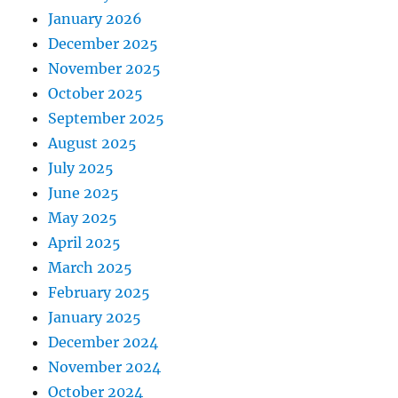
January 2026
December 2025
November 2025
October 2025
September 2025
August 2025
July 2025
June 2025
May 2025
April 2025
March 2025
February 2025
January 2025
December 2024
November 2024
October 2024