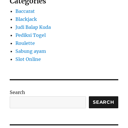
Categories
Baccarat
Blackjack
Judi Balap Kuda
Pediksi Togel
Roulette
Sabung ayam
Slot Online
Search
SEARCH