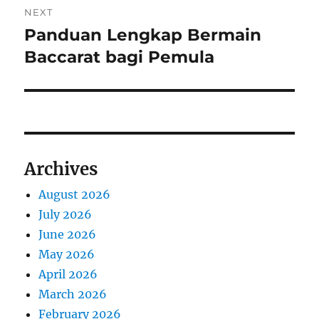
i
n
NEXT
o
Panduan Lengkap Bermain
N
a
u
e
Baccarat bagi Pemula
s
v
x
p
t
i
o
p
s
g
o
t
s
a
Archives
:
t
t
:
August 2026
July 2026
i
June 2026
o
May 2026
April 2026
n
March 2026
February 2026