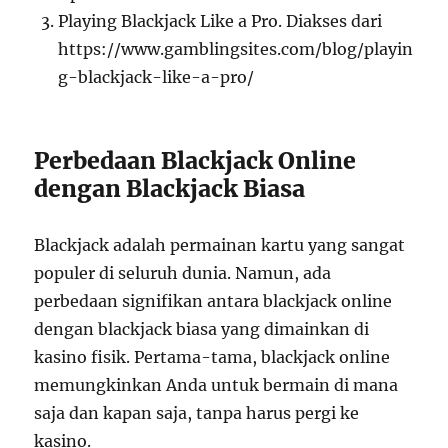
Playing Blackjack Like a Pro. Diakses dari
https://www.gamblingsites.com/blog/playin
g-blackjack-like-a-pro/
Perbedaan Blackjack Online
dengan Blackjack Biasa
Blackjack adalah permainan kartu yang sangat
populer di seluruh dunia. Namun, ada
perbedaan signifikan antara blackjack online
dengan blackjack biasa yang dimainkan di
kasino fisik. Pertama-tama, blackjack online
memungkinkan Anda untuk bermain di mana
saja dan kapan saja, tanpa harus pergi ke
kasino.