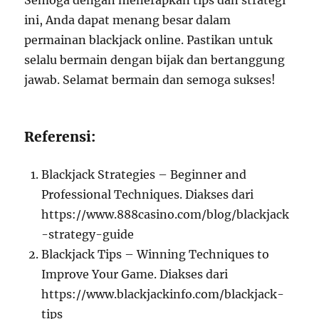
ini, Anda dapat menang besar dalam
permainan blackjack online. Pastikan untuk
selalu bermain dengan bijak dan bertanggung
jawab. Selamat bermain dan semoga sukses!
Referensi:
Blackjack Strategies – Beginner and
Professional Techniques. Diakses dari
https://www.888casino.com/blog/blackjack
-strategy-guide
Blackjack Tips – Winning Techniques to
Improve Your Game. Diakses dari
https://www.blackjackinfo.com/blackjack-
tips