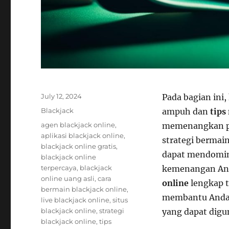
Posted
July 12, 2024
Pada bagian ini
on
Categories
Blackjack
ampuh dan
tips
Tags
agen blackjack online
,
memenangkan pe
aplikasi blackjack online
,
strategi bermai
blackjack online gratis
,
dapat mendomin
blackjack online
terpercaya
,
blackjack
kemenangan And
online uang asli
,
cara
online
lengkap t
bermain blackjack online
,
membantu Anda 
live blackjack online
,
situs
blackjack online
,
strategi
yang dapat dig
blackjack online
,
tips