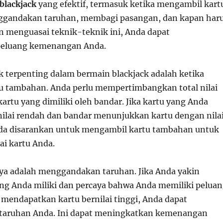
blackjack
yang efektif, termasuk ketika mengambil kart
gandakan taruhan, membagi pasangan, dan kapan har
n menguasai teknik-teknik ini, Anda dapat
eluang kemenangan Anda.
ik terpenting dalam bermain blackjack adalah ketika
 tambahan. Anda perlu mempertimbangkan total nilai
artu yang dimiliki oleh bandar. Jika kartu yang Anda
 nilai rendah dan bandar menunjukkan kartu dengan nila
nda disarankan untuk mengambil kartu tambahan untuk
ai kartu Anda.
ya adalah menggandakan taruhan. Jika Anda yakin
ng Anda miliki dan percaya bahwa Anda memiliki pelua
 mendapatkan kartu bernilai tinggi, Anda dapat
aruhan Anda. Ini dapat meningkatkan kemenangan