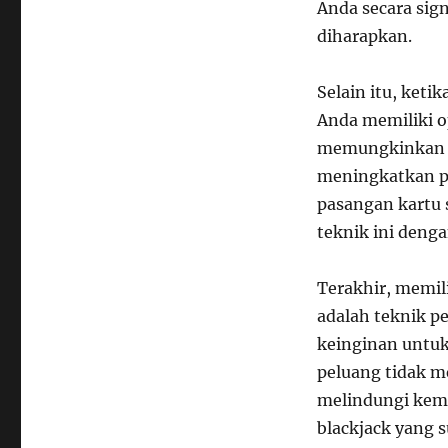
Anda secara sig
diharapkan.
Selain itu, ket
Anda memiliki o
memungkinkan A
meningkatkan p
pasangan kartu 
teknik ini denga
Terakhir, memil
adalah teknik p
keinginan untuk
peluang tidak 
melindungi kem
blackjack yang s