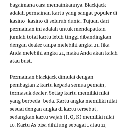
bagaimana cara memainkannya. Blackjack
adalah permainan kartu yang sangat populer di
kasino-kasino di seluruh dunia. Tujuan dari
permainan ini adalah untuk mendapatkan
jumlah total kartu lebih tinggi dibandingkan
dengan dealer tanpa melebihi angka 21. Jika
Anda melebihi angka 21, maka Anda akan kalah
atau bust.
Permainan blackjack dimulai dengan
pembagian 2 kartu kepada semua pemain,
termasuk dealer. Setiap kartu memiliki nilai
yang berbeda-beda. Kartu angka memiliki nilai
sesuai dengan angka di kartu tersebut,
sedangkan kartu wajah (J, Q, K) memiliki nilai
10. Kartu As bisa dihitung sebagai 1 atau 11,