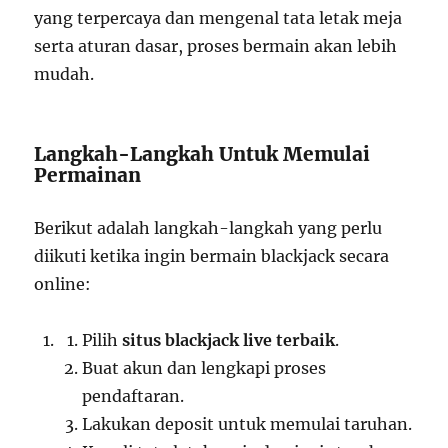
yang terpercaya dan mengenal tata letak meja
serta aturan dasar, proses bermain akan lebih
mudah.
Langkah-Langkah Untuk Memulai
Permainan
Berikut adalah langkah-langkah yang perlu
diikuti ketika ingin bermain blackjack secara
online:
Pilih
situs blackjack live terbaik
.
Buat akun dan lengkapi proses
pendaftaran.
Lakukan deposit untuk memulai taruhan.