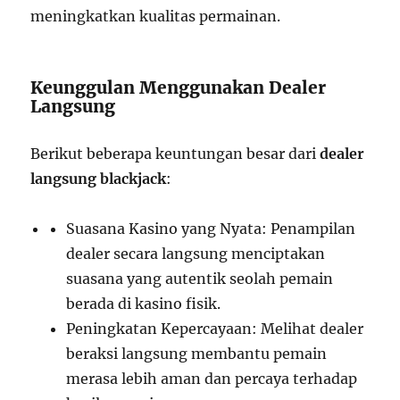
meningkatkan kualitas permainan.
Keunggulan Menggunakan Dealer
Langsung
Berikut beberapa keuntungan besar dari
dealer
langsung blackjack
:
Suasana Kasino yang Nyata: Penampilan
dealer secara langsung menciptakan
suasana yang autentik seolah pemain
berada di kasino fisik.
Peningkatan Kepercayaan: Melihat dealer
beraksi langsung membantu pemain
merasa lebih aman dan percaya terhadap