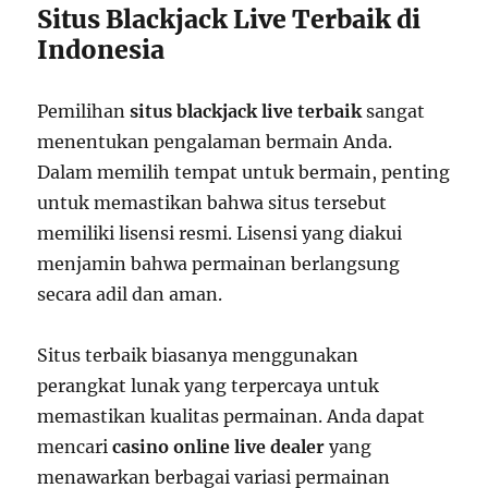
Situs Blackjack Live Terbaik di
Indonesia
Pemilihan
situs blackjack live terbaik
sangat
menentukan pengalaman bermain Anda.
Dalam memilih tempat untuk bermain, penting
untuk memastikan bahwa situs tersebut
memiliki lisensi resmi. Lisensi yang diakui
menjamin bahwa permainan berlangsung
secara adil dan aman.
Situs terbaik biasanya menggunakan
perangkat lunak yang terpercaya untuk
memastikan kualitas permainan. Anda dapat
mencari
casino online live dealer
yang
menawarkan berbagai variasi permainan