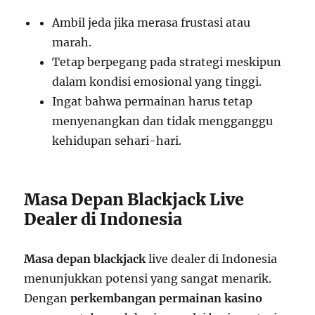
Ambil jeda jika merasa frustasi atau
marah.
Tetap berpegang pada strategi meskipun
dalam kondisi emosional yang tinggi.
Ingat bahwa permainan harus tetap
menyenangkan dan tidak mengganggu
kehidupan sehari-hari.
Masa Depan Blackjack Live
Dealer di Indonesia
Masa depan blackjack
live dealer di Indonesia
menunjukkan potensi yang sangat menarik.
Dengan
perkembangan permainan kasino