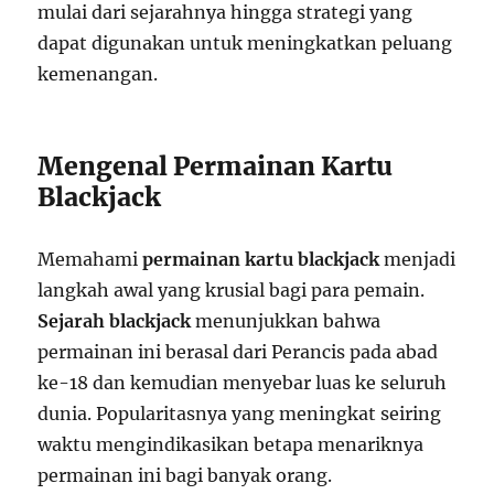
mulai dari sejarahnya hingga strategi yang
dapat digunakan untuk meningkatkan peluang
kemenangan.
Mengenal Permainan Kartu
Blackjack
Memahami
permainan kartu blackjack
menjadi
langkah awal yang krusial bagi para pemain.
Sejarah blackjack
menunjukkan bahwa
permainan ini berasal dari Perancis pada abad
ke-18 dan kemudian menyebar luas ke seluruh
dunia. Popularitasnya yang meningkat seiring
waktu mengindikasikan betapa menariknya
permainan ini bagi banyak orang.