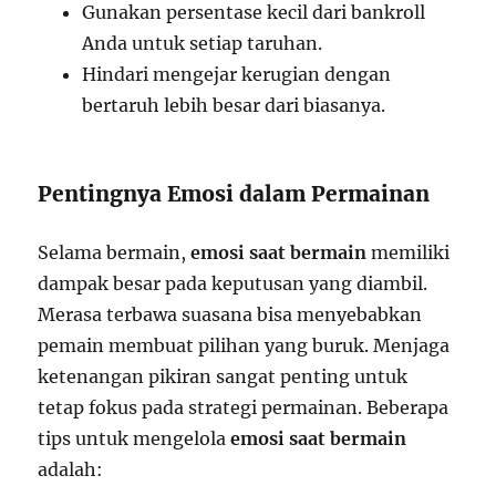
Gunakan persentase kecil dari bankroll
Anda untuk setiap taruhan.
Hindari mengejar kerugian dengan
bertaruh lebih besar dari biasanya.
Pentingnya Emosi dalam Permainan
Selama bermain,
emosi saat bermain
memiliki
dampak besar pada keputusan yang diambil.
Merasa terbawa suasana bisa menyebabkan
pemain membuat pilihan yang buruk. Menjaga
ketenangan pikiran sangat penting untuk
tetap fokus pada strategi permainan. Beberapa
tips untuk mengelola
emosi saat bermain
adalah: