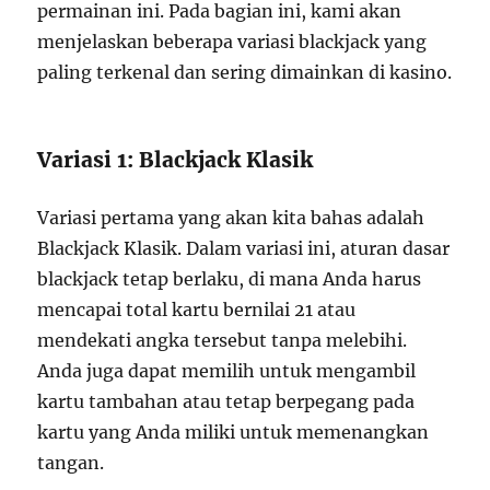
permainan ini. Pada bagian ini, kami akan
menjelaskan beberapa variasi blackjack yang
paling terkenal dan sering dimainkan di kasino.
Variasi 1: Blackjack Klasik
Variasi pertama yang akan kita bahas adalah
Blackjack Klasik. Dalam variasi ini, aturan dasar
blackjack tetap berlaku, di mana Anda harus
mencapai total kartu bernilai 21 atau
mendekati angka tersebut tanpa melebihi.
Anda juga dapat memilih untuk mengambil
kartu tambahan atau tetap berpegang pada
kartu yang Anda miliki untuk memenangkan
tangan.