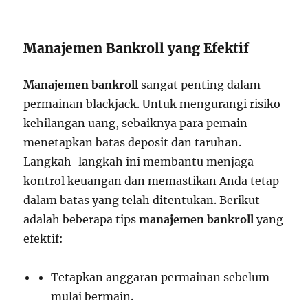
Manajemen Bankroll yang Efektif
Manajemen bankroll
sangat penting dalam
permainan blackjack. Untuk mengurangi risiko
kehilangan uang, sebaiknya para pemain
menetapkan batas deposit dan taruhan.
Langkah-langkah ini membantu menjaga
kontrol keuangan dan memastikan Anda tetap
dalam batas yang telah ditentukan. Berikut
adalah beberapa tips
manajemen bankroll
yang
efektif:
Tetapkan anggaran permainan sebelum
mulai bermain.