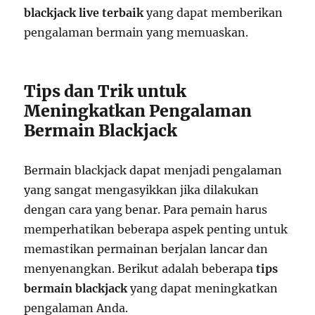
blackjack live terbaik
yang dapat memberikan
pengalaman bermain yang memuaskan.
Tips dan Trik untuk
Meningkatkan Pengalaman
Bermain Blackjack
Bermain blackjack dapat menjadi pengalaman
yang sangat mengasyikkan jika dilakukan
dengan cara yang benar. Para pemain harus
memperhatikan beberapa aspek penting untuk
memastikan permainan berjalan lancar dan
menyenangkan. Berikut adalah beberapa
tips
bermain blackjack
yang dapat meningkatkan
pengalaman Anda.