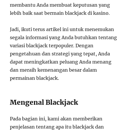
membantu Anda membuat keputusan yang
lebih baik saat bermain blackjack di kasino.
Jadi, ikuti terus artikel ini untuk menemukan
segala informasi yang Anda butuhkan tentang
variasi blackjack terpopuler. Dengan
pengetahuan dan strategi yang tepat, Anda
dapat meningkatkan peluang Anda menang
dan meraih kemenangan besar dalam
permainan blackjack.
Mengenal Blackjack
Pada bagian ini, kami akan memberikan
penjelasan tentang apa itu blackjack dan