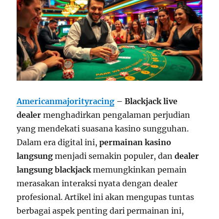
Americanmajorityracing
– Blackjack live
dealer
menghadirkan pengalaman perjudian
yang mendekati suasana kasino sungguhan.
Dalam era digital ini,
permainan kasino
langsung
menjadi semakin populer, dan
dealer
langsung blackjack
memungkinkan pemain
merasakan interaksi nyata dengan dealer
profesional. Artikel ini akan mengupas tuntas
berbagai aspek penting dari permainan ini,