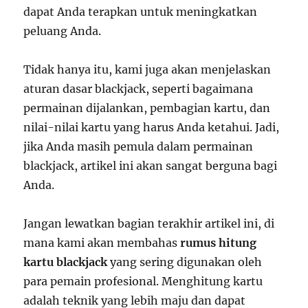
dapat Anda terapkan untuk meningkatkan
peluang Anda.
Tidak hanya itu, kami juga akan menjelaskan
aturan dasar blackjack, seperti bagaimana
permainan dijalankan, pembagian kartu, dan
nilai-nilai kartu yang harus Anda ketahui. Jadi,
jika Anda masih pemula dalam permainan
blackjack, artikel ini akan sangat berguna bagi
Anda.
Jangan lewatkan bagian terakhir artikel ini, di
mana kami akan membahas
rumus hitung
kartu blackjack
yang sering digunakan oleh
para pemain profesional. Menghitung kartu
adalah teknik yang lebih maju dan dapat