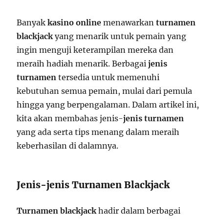
Banyak
kasino online
menawarkan
turnamen
blackjack
yang menarik untuk pemain yang
ingin menguji keterampilan mereka dan
meraih hadiah menarik. Berbagai
jenis
turnamen
tersedia untuk memenuhi
kebutuhan semua pemain, mulai dari pemula
hingga yang berpengalaman. Dalam artikel ini,
kita akan membahas jenis-
jenis turnamen
yang ada serta tips menang dalam meraih
keberhasilan di dalamnya.
Jenis-jenis Turnamen Blackjack
Turnamen blackjack
hadir dalam berbagai