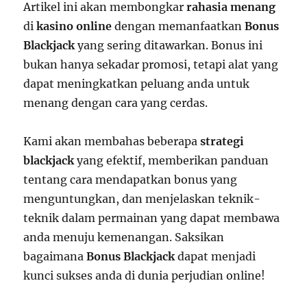
Artikel ini akan membongkar
rahasia menang
di
kasino online
dengan memanfaatkan
Bonus
Blackjack
yang sering ditawarkan. Bonus ini
bukan hanya sekadar promosi, tetapi alat yang
dapat meningkatkan peluang anda untuk
menang dengan cara yang cerdas.
Kami akan membahas beberapa
strategi
blackjack
yang efektif, memberikan panduan
tentang cara mendapatkan bonus yang
menguntungkan, dan menjelaskan teknik-
teknik dalam permainan yang dapat membawa
anda menuju kemenangan. Saksikan
bagaimana
Bonus Blackjack
dapat menjadi
kunci sukses anda di dunia perjudian online!