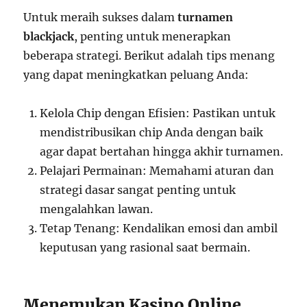
Untuk meraih sukses dalam
turnamen
blackjack
, penting untuk menerapkan
beberapa strategi. Berikut adalah tips menang
yang dapat meningkatkan peluang Anda:
Kelola Chip dengan Efisien: Pastikan untuk
mendistribusikan chip Anda dengan baik
agar dapat bertahan hingga akhir turnamen.
Pelajari Permainan: Memahami aturan dan
strategi dasar sangat penting untuk
mengalahkan lawan.
Tetap Tenang: Kendalikan emosi dan ambil
keputusan yang rasional saat bermain.
Menemukan Kasino Online