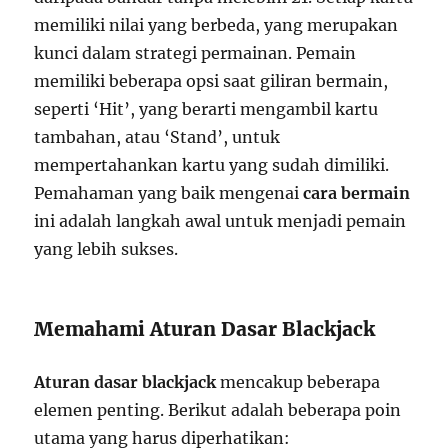
memiliki nilai yang berbeda, yang merupakan
kunci dalam strategi permainan. Pemain
memiliki beberapa opsi saat giliran bermain,
seperti ‘Hit’, yang berarti mengambil kartu
tambahan, atau ‘Stand’, untuk
mempertahankan kartu yang sudah dimiliki.
Pemahaman yang baik mengenai
cara bermain
ini adalah langkah awal untuk menjadi pemain
yang lebih sukses.
Memahami Aturan Dasar Blackjack
Aturan dasar blackjack
mencakup beberapa
elemen penting. Berikut adalah beberapa poin
utama yang harus diperhatikan: