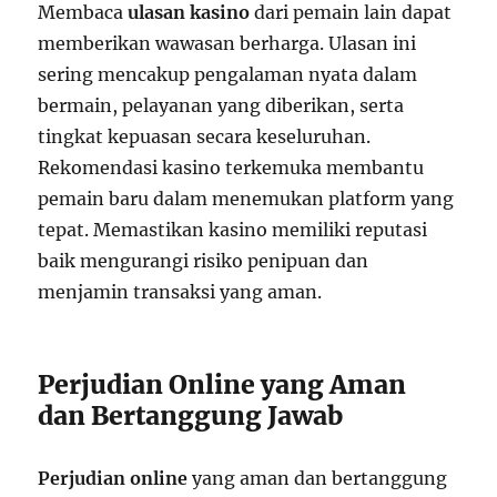
Membaca
ulasan kasino
dari pemain lain dapat
memberikan wawasan berharga. Ulasan ini
sering mencakup pengalaman nyata dalam
bermain, pelayanan yang diberikan, serta
tingkat kepuasan secara keseluruhan.
Rekomendasi kasino terkemuka membantu
pemain baru dalam menemukan platform yang
tepat. Memastikan kasino memiliki reputasi
baik mengurangi risiko penipuan dan
menjamin transaksi yang aman.
Perjudian Online yang Aman
dan Bertanggung Jawab
Perjudian online
yang aman dan bertanggung