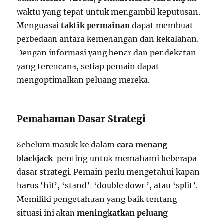
waktu yang tepat untuk mengambil keputusan.
Menguasai
taktik permainan
dapat membuat
perbedaan antara kemenangan dan kekalahan.
Dengan informasi yang benar dan pendekatan
yang terencana, setiap pemain dapat
mengoptimalkan peluang mereka.
Pemahaman Dasar Strategi
Sebelum masuk ke dalam
cara menang
blackjack
, penting untuk memahami beberapa
dasar strategi. Pemain perlu mengetahui kapan
harus ‘hit’, ‘stand’, ‘double down’, atau ‘split’.
Memiliki pengetahuan yang baik tentang
situasi ini akan
meningkatkan peluang