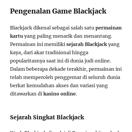
Pengenalan Game Blackjack
Blackjack dikenal sebagai salah satu
permainan
kartu
yang paling menarik dan menantang.
Permainan ini memiliki
sejarah Blackjack
yang
kaya, dari akar tradisional hingga
popularitasnya saat ini di dunia judi online.
Dalam beberapa dekade terakhir, permainan ini
telah memperoleh penggemar di seluruh dunia
berkat kemudahan akses dan variasi yang
ditawarkan di
kasino online
.
Sejarah Singkat Blackjack