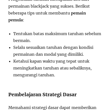
permainan blackjack yang sukses. Berikut
beberapa tips untuk membantu
pemain
pemula
:
Tentukan batas maksimum taruhan sebelum
bermain.
Selalu sesuaikan taruhan dengan kondisi
permainan dan modal yang dimiliki.
Ketahui kapan waktu yang tepat untuk
meningkatkan taruhan atau sebaliknya,
mengurangi taruhan.
Pembelajaran Strategi Dasar
Memahami strategi dasar dapat memberikan