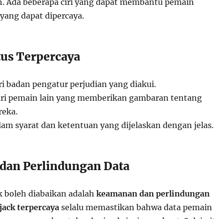
lih. Ada beberapa ciri yang dapat membantu pemain
yang dapat dipercaya.
itus Terpercaya
ri badan pengatur perjudian yang diakui.
dari pemain lain yang memberikan gambaran tentang
eka.
lam syarat dan ketentuan yang dijelaskan dengan jelas.
dan Perlindungan Data
k boleh diabaikan adalah
keamanan dan perlindungan
kjack terpercaya
selalu memastikan bahwa data pemain