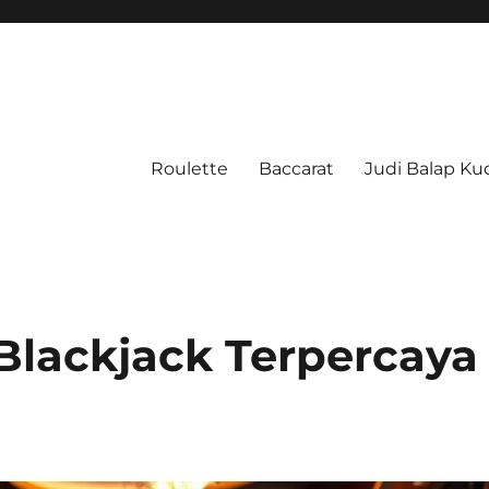
Roulette
Baccarat
Judi Balap Ku
 Blackjack Terpercaya