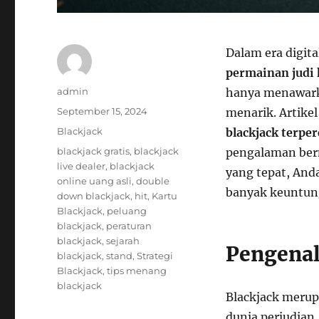
Dalam era digita
permainan judi 
Author
admin
hanya menawark
Posted
September 15, 2024
menarik. Artik
on
Categories
Blackjack
blackjack terpe
Tags
blackjack gratis
,
blackjack
pengalaman ber
live dealer
,
blackjack
yang tepat, And
online uang asli
,
double
banyak keuntung
down blackjack
,
hit
,
Kartu
Blackjack
,
peluang
blackjack
,
peraturan
blackjack
,
sejarah
Pengenal
blackjack
,
stand
,
Strategi
Blackjack
,
tips menang
blackjack
Blackjack merup
dunia perjudia