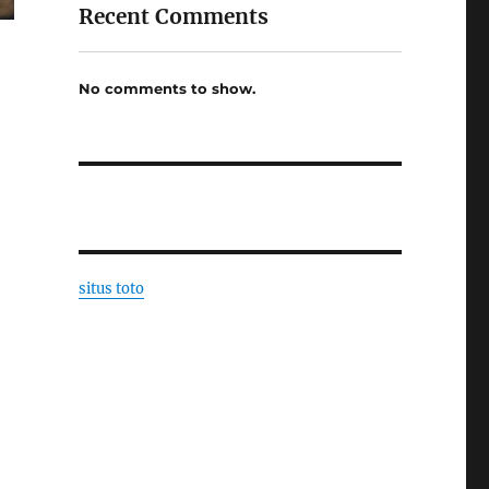
Recent Comments
No comments to show.
situs toto