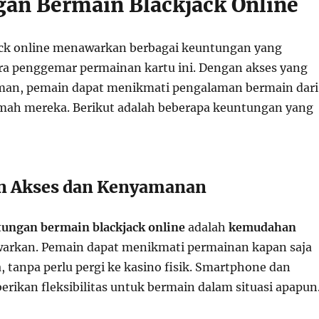
an Bermain Blackjack Online
ack online menawarkan berbagai keuntungan yang
ra penggemar permainan kartu ini. Dengan akses yang
an, pemain dapat menikmati pengalaman bermain dari
ah mereka. Berikut adalah beberapa keuntungan yang
 Akses dan Kenyamanan
ungan bermain blackjack online
adalah
kemudahan
warkan. Pemain dapat menikmati permainan kapan saja
, tanpa perlu pergi ke kasino fisik. Smartphone dan
ikan fleksibilitas untuk bermain dalam situasi apapun