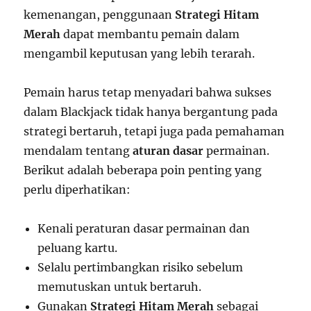
kemenangan, penggunaan
Strategi Hitam
Merah
dapat membantu pemain dalam
mengambil keputusan yang lebih terarah.
Pemain harus tetap menyadari bahwa sukses
dalam Blackjack tidak hanya bergantung pada
strategi bertaruh, tetapi juga pada pemahaman
mendalam tentang
aturan dasar
permainan.
Berikut adalah beberapa poin penting yang
perlu diperhatikan:
Kenali peraturan dasar permainan dan
peluang kartu.
Selalu pertimbangkan risiko sebelum
memutuskan untuk bertaruh.
Gunakan
Strategi Hitam Merah
sebagai