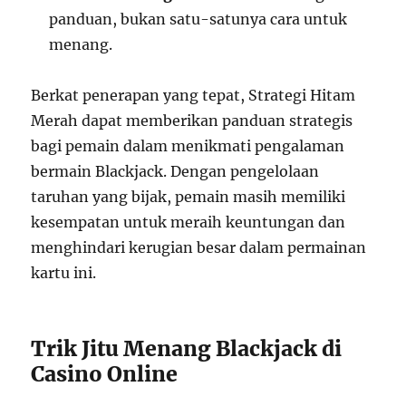
panduan, bukan satu-satunya cara untuk
menang.
Berkat penerapan yang tepat, Strategi Hitam
Merah dapat memberikan panduan strategis
bagi pemain dalam menikmati pengalaman
bermain Blackjack. Dengan pengelolaan
taruhan yang bijak, pemain masih memiliki
kesempatan untuk meraih keuntungan dan
menghindari kerugian besar dalam permainan
kartu ini.
Trik Jitu Menang Blackjack di
Casino Online