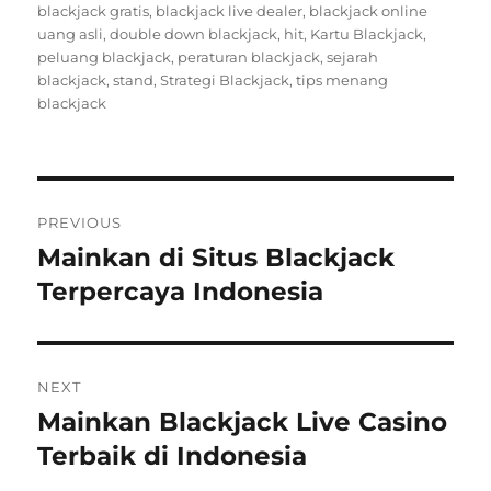
u
o
a
a
blackjack gratis
,
blackjack live dealer
,
blackjack online
t
s
t
g
uang asli
,
double down blackjack
,
hit
,
Kartu Blackjack
,
h
t
e
s
peluang blackjack
,
peraturan blackjack
,
sejarah
o
e
g
blackjack
,
stand
,
Strategi Blackjack
,
tips menang
r
d
o
blackjack
o
r
n
i
e
s
P
PREVIOUS
o
Mainkan di Situs Blackjack
P
r
Terpercaya Indonesia
s
e
t
v
i
n
NEXT
o
Mainkan Blackjack Live Casino
N
a
u
e
Terbaik di Indonesia
s
v
x