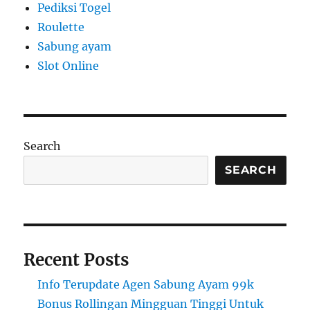
Pediksi Togel
Roulette
Sabung ayam
Slot Online
Search
SEARCH
Recent Posts
Info Terupdate Agen Sabung Ayam 99k
Bonus Rollingan Mingguan Tinggi Untuk