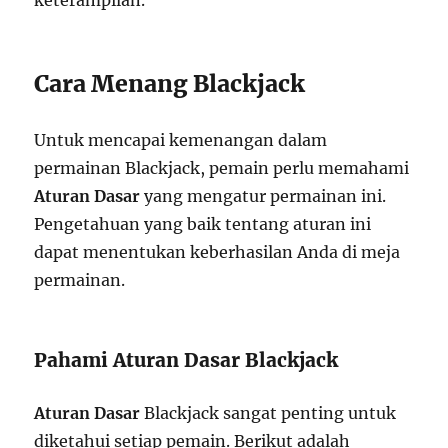
Cara Menang Blackjack
Untuk mencapai kemenangan dalam
permainan Blackjack, pemain perlu memahami
Aturan Dasar
yang mengatur permainan ini.
Pengetahuan yang baik tentang aturan ini
dapat menentukan keberhasilan Anda di meja
permainan.
Pahami Aturan Dasar Blackjack
Aturan Dasar
Blackjack sangat penting untuk
diketahui setiap pemain. Berikut adalah