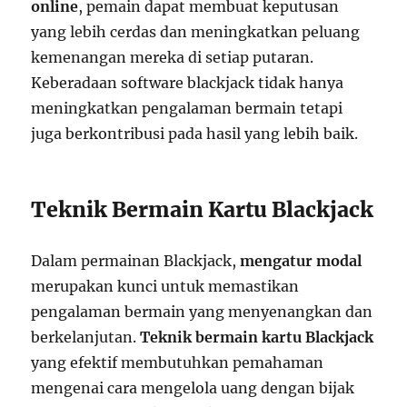
online
, pemain dapat membuat keputusan
yang lebih cerdas dan meningkatkan peluang
kemenangan mereka di setiap putaran.
Keberadaan software blackjack tidak hanya
meningkatkan pengalaman bermain tetapi
juga berkontribusi pada hasil yang lebih baik.
Teknik Bermain Kartu Blackjack
Dalam permainan Blackjack,
mengatur modal
merupakan kunci untuk memastikan
pengalaman bermain yang menyenangkan dan
berkelanjutan.
Teknik bermain kartu Blackjack
yang efektif membutuhkan pemahaman
mengenai cara mengelola uang dengan bijak