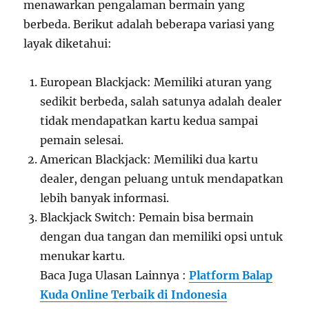
menawarkan pengalaman bermain yang
berbeda. Berikut adalah beberapa variasi yang
layak diketahui:
European Blackjack: Memiliki aturan yang
sedikit berbeda, salah satunya adalah dealer
tidak mendapatkan kartu kedua sampai
pemain selesai.
American Blackjack: Memiliki dua kartu
dealer, dengan peluang untuk mendapatkan
lebih banyak informasi.
Blackjack Switch: Pemain bisa bermain
dengan dua tangan dan memiliki opsi untuk
menukar kartu.
Baca Juga Ulasan Lainnya :
Platform Balap
Kuda Online Terbaik di Indonesia