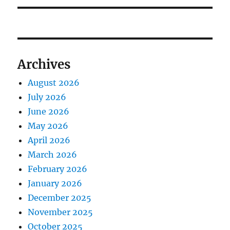
p
t
i
o
p
s
g
o
t
s
a
Archives
:
t
t
:
August 2026
July 2026
i
June 2026
o
May 2026
April 2026
n
March 2026
February 2026
January 2026
December 2025
November 2025
October 2025