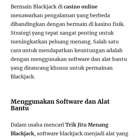
Bermain Blackjack di
casino online
menawarkan pengalaman yang berbeda
dibandingkan dengan bermain di kasino fisik.
Strategi yang tepat sangat penting untuk
meningkatkan peluang menang. Salah satu
cara untuk mendapatkan keuntungan adalah
dengan menggunakan software dan alat bantu
yang dirancang khusus untuk permainan
Blackjack.
Menggunakan Software dan Alat
Bantu
Dalam usaha mencari
Trik Jitu Menang
Blackjack
, software blackjack menjadi alat yang