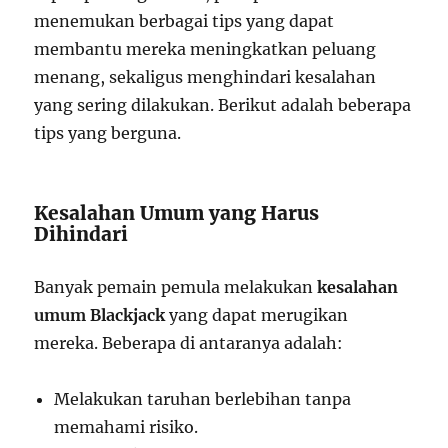
menemukan berbagai tips yang dapat
membantu mereka meningkatkan peluang
menang, sekaligus menghindari kesalahan
yang sering dilakukan. Berikut adalah beberapa
tips yang berguna.
Kesalahan Umum yang Harus
Dihindari
Banyak pemain pemula melakukan
kesalahan
umum Blackjack
yang dapat merugikan
mereka. Beberapa di antaranya adalah:
Melakukan taruhan berlebihan tanpa
memahami risiko.