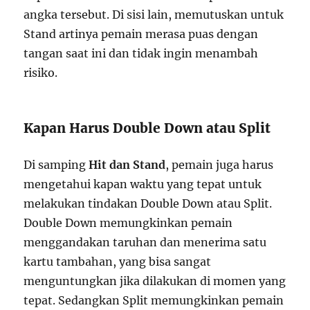
angka tersebut. Di sisi lain, memutuskan untuk
Stand artinya pemain merasa puas dengan
tangan saat ini dan tidak ingin menambah
risiko.
Kapan Harus Double Down atau Split
Di samping
Hit dan Stand
, pemain juga harus
mengetahui kapan waktu yang tepat untuk
melakukan tindakan Double Down atau Split.
Double Down memungkinkan pemain
menggandakan taruhan dan menerima satu
kartu tambahan, yang bisa sangat
menguntungkan jika dilakukan di momen yang
tepat. Sedangkan Split memungkinkan pemain