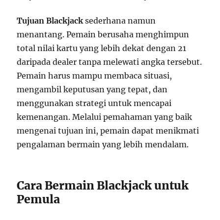
Tujuan Blackjack
sederhana namun
menantang. Pemain berusaha menghimpun
total nilai kartu yang lebih dekat dengan 21
daripada dealer tanpa melewati angka tersebut.
Pemain harus mampu membaca situasi,
mengambil keputusan yang tepat, dan
menggunakan strategi untuk mencapai
kemenangan. Melalui pemahaman yang baik
mengenai tujuan ini, pemain dapat menikmati
pengalaman bermain yang lebih mendalam.
Cara Bermain Blackjack untuk
Pemula