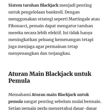
Sistem taruhan Blackjack
menjadi penting
untuk pengelolaan bankroll. Dengan
menggunakan strategi seperti Martingale atau
Fibonacci, pemain dapat mengatur taruhan
mereka secara lebih efektif. Ini tidak hanya
meningkatkan peluang kemenangan tetapi
juga menjaga agar permainan tetap
menyenangkan dan terjangkau.
Aturan Main Blackjack untuk
Pemula
Memahami
Aturan main Blackjack untuk
pemula
sangat penting sebelum mulai bermain.
Setiap pemain perlu mengetahui dasar-dasar