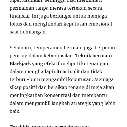
permainan tanpa merasa tertekan secara
finansial. Ini juga berfungsi untuk menjaga
fokus dan menghindari keputusan emosional
saat kehilangan.
Selain itu, temperamen bermain juga berperan
penting dalam keberhasilan.
Teknik bermain
Blackjack yang efektif
meliputi ketenangan
dalam menghadapi situasi sulit dan tidak
terburu-buru mengambil keputusan. Menjaga
sikap positif dan bersikap tenang di meja akan
meningkatkan konsentrasi dan membantu
dalam mengambil langkah strategis yang lebih
baik.
Terakhir, mencatat permainan juga