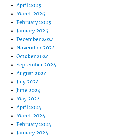
April 2025
March 2025
February 2025
January 2025
December 2024
November 2024
October 2024
September 2024
August 2024
July 2024
June 2024
May 2024
April 2024
March 2024
February 2024
January 2024