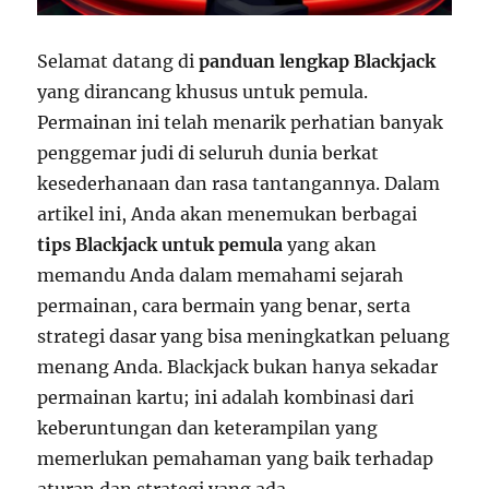
Selamat datang di
panduan lengkap Blackjack
yang dirancang khusus untuk pemula.
Permainan ini telah menarik perhatian banyak
penggemar judi di seluruh dunia berkat
kesederhanaan dan rasa tantangannya. Dalam
artikel ini, Anda akan menemukan berbagai
tips Blackjack untuk pemula
yang akan
memandu Anda dalam memahami sejarah
permainan, cara bermain yang benar, serta
strategi dasar yang bisa meningkatkan peluang
menang Anda. Blackjack bukan hanya sekadar
permainan kartu; ini adalah kombinasi dari
keberuntungan dan keterampilan yang
memerlukan pemahaman yang baik terhadap
aturan dan strategi yang ada.