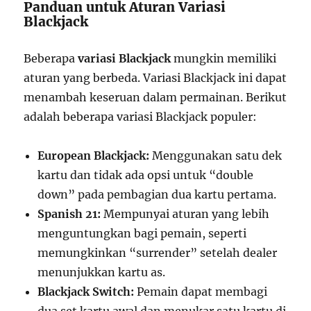
Panduan untuk Aturan Variasi
Blackjack
Beberapa
variasi Blackjack
mungkin memiliki
aturan yang berbeda. Variasi Blackjack ini dapat
menambah keseruan dalam permainan. Berikut
adalah beberapa variasi Blackjack populer:
European Blackjack:
Menggunakan satu dek
kartu dan tidak ada opsi untuk “double
down” pada pembagian dua kartu pertama.
Spanish 21:
Mempunyai aturan yang lebih
menguntungkan bagi pemain, seperti
memungkinkan “surrender” setelah dealer
menunjukkan kartu as.
Blackjack Switch:
Pemain dapat membagi
dua set kartu awal dan menukar satu kartu di