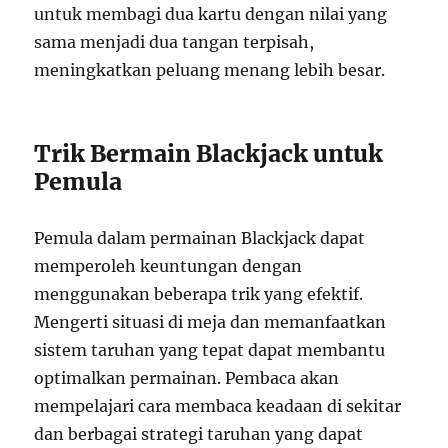
untuk membagi dua kartu dengan nilai yang
sama menjadi dua tangan terpisah,
meningkatkan peluang menang lebih besar.
Trik Bermain Blackjack untuk
Pemula
Pemula dalam permainan Blackjack dapat
memperoleh keuntungan dengan
menggunakan beberapa trik yang efektif.
Mengerti situasi di meja dan memanfaatkan
sistem taruhan yang tepat dapat membantu
optimalkan permainan. Pembaca akan
mempelajari cara membaca keadaan di sekitar
dan berbagai strategi taruhan yang dapat