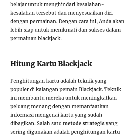
belajar untuk menghindari kesalahan-
kesalahan tersebut dan menyesuaikan diri
dengan permainan. Dengan cara ini, Anda akan
lebih siap untuk menikmati dan sukses dalam
permainan blackjack.
Hitung Kartu Blackjack
Penghitungan kartu adalah teknik yang
populer di kalangan pemain Blackjack. Teknik
ini membantu mereka untuk meningkatkan
peluang menang dengan memanfaatkan
informasi mengenai kartu yang sudah
dibagikan. Salah satu
metode strategis
yang
sering digunakan adalah penghitungan kartu