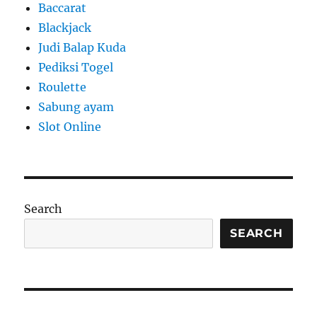
Baccarat
Blackjack
Judi Balap Kuda
Pediksi Togel
Roulette
Sabung ayam
Slot Online
Search
SEARCH