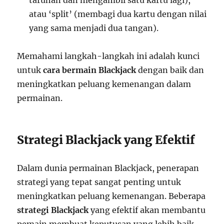
atau ‘split’ (membagi dua kartu dengan nilai
yang sama menjadi dua tangan).
Memahami langkah-langkah ini adalah kunci
untuk
cara bermain Blackjack
dengan baik dan
meningkatkan peluang kemenangan dalam
permainan.
Strategi Blackjack yang Efektif
Dalam dunia permainan Blackjack, penerapan
strategi yang tepat sangat penting untuk
meningkatkan peluang kemenangan. Beberapa
strategi Blackjack
yang efektif akan membantu
pemain membuat keputusan yang lebih baik