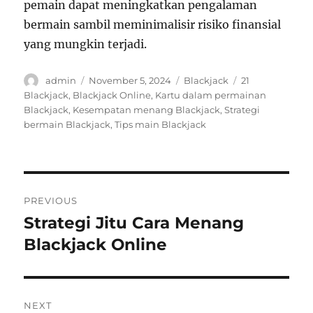
pemain dapat meningkatkan pengalaman
bermain sambil meminimalisir risiko finansial
yang mungkin terjadi.
A
P
C
T
admin
November 5, 2024
Blackjack
21
u
o
a
a
Blackjack
,
Blackjack Online
,
Kartu dalam permainan
t
s
t
g
Blackjack
,
Kesempatan menang Blackjack
,
Strategi
h
t
e
s
bermain Blackjack
,
Tips main Blackjack
o
e
g
r
d
o
o
r
n
i
P
e
PREVIOUS
s
o
Strategi Jitu Cara Menang
P
r
Blackjack Online
s
e
t
v
i
n
NEXT