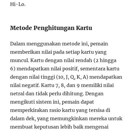
Hi-Lo.
Metode Penghitungan Kartu
Dalam menggunakan metode ini, pemain
memberikan nilai pada setiap kartu yang
muncul. Kartu dengan nilai rendah (2 hingga
6) mendapatkan nilai positif, sementara kartu
dengan nilai tinggi (10, J, Q, K, A) mendapatkan
nilai negatif. Kartu 7, 8, dan 9 memiliki nilai
netral dan tidak perlu dihitung. Dengan
mengikuti sistem ini, pemain dapat
memperkirakan rasio kartu yang tersisa di
dalam dek, yang memungkinkan mereka untuk
membuat keputusan lebih baik mengenai