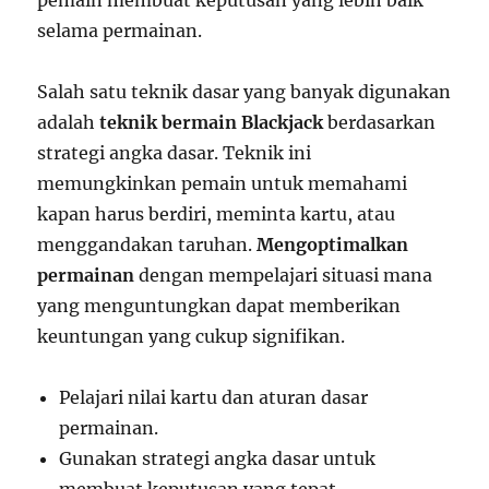
selama permainan.
Salah satu teknik dasar yang banyak digunakan
adalah
teknik bermain Blackjack
berdasarkan
strategi angka dasar. Teknik ini
memungkinkan pemain untuk memahami
kapan harus berdiri, meminta kartu, atau
menggandakan taruhan.
Mengoptimalkan
permainan
dengan mempelajari situasi mana
yang menguntungkan dapat memberikan
keuntungan yang cukup signifikan.
Pelajari nilai kartu dan aturan dasar
permainan.
Gunakan strategi angka dasar untuk
membuat keputusan yang tepat.