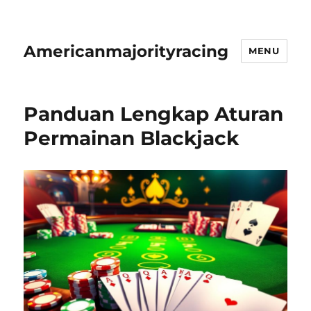
Americanmajorityracing
MENU
Panduan Lengkap Aturan
Permainan Blackjack