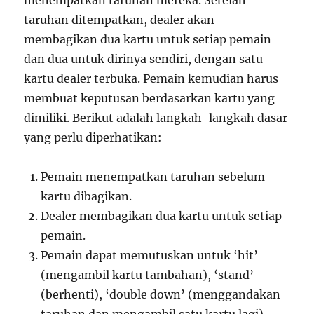
taruhan ditempatkan, dealer akan
membagikan dua kartu untuk setiap pemain
dan dua untuk dirinya sendiri, dengan satu
kartu dealer terbuka. Pemain kemudian harus
membuat keputusan berdasarkan kartu yang
dimiliki. Berikut adalah langkah-langkah dasar
yang perlu diperhatikan:
Pemain menempatkan taruhan sebelum
kartu dibagikan.
Dealer membagikan dua kartu untuk setiap
pemain.
Pemain dapat memutuskan untuk ‘hit’
(mengambil kartu tambahan), ‘stand’
(berhenti), ‘double down’ (menggandakan
taruhan dan mengambil satu kartu lagi),