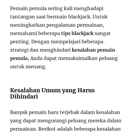
Pemain pemula sering kali menghadapi
tantangan saat bermain blackjack. Untuk
meningkatkan pengalaman permainan,
memahami beberapa
tips blackjack
sangat
penting. Dengan mempelajari beberapa
strategi dan menghindari
kesalahan pemain
pemula
, Anda dapat memaksimalkan peluang
untuk menang.
Kesalahan Umum yang Harus
Dihindari
Banyak pemain baru terjebak dalam kesalahan
yang dapat mengurangi peluang mereka dalam
permainan. Berikut adalah beberapa kesalahan