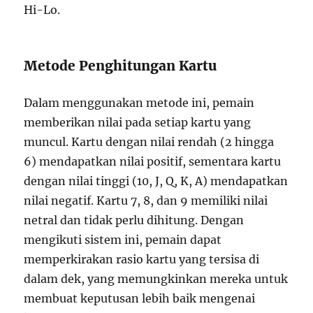
Hi-Lo.
Metode Penghitungan Kartu
Dalam menggunakan metode ini, pemain
memberikan nilai pada setiap kartu yang
muncul. Kartu dengan nilai rendah (2 hingga
6) mendapatkan nilai positif, sementara kartu
dengan nilai tinggi (10, J, Q, K, A) mendapatkan
nilai negatif. Kartu 7, 8, dan 9 memiliki nilai
netral dan tidak perlu dihitung. Dengan
mengikuti sistem ini, pemain dapat
memperkirakan rasio kartu yang tersisa di
dalam dek, yang memungkinkan mereka untuk
membuat keputusan lebih baik mengenai