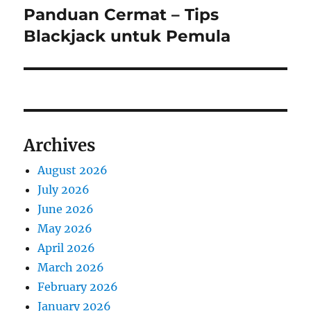
o
Panduan Cermat – Tips
N
a
u
e
Blackjack untuk Pemula
s
v
x
p
t
i
o
p
s
g
o
t
s
a
Archives
:
t
t
:
August 2026
July 2026
i
June 2026
o
May 2026
April 2026
n
March 2026
February 2026
January 2026