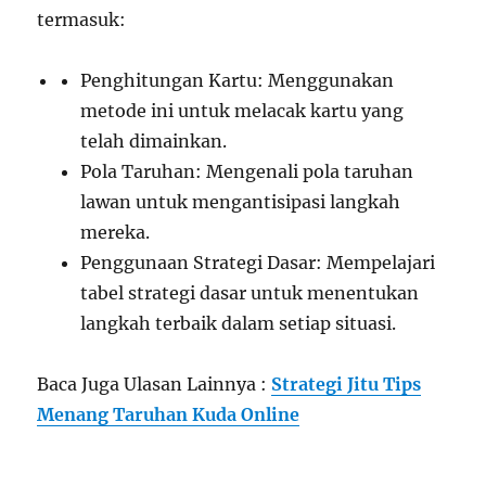
termasuk:
Penghitungan Kartu: Menggunakan
metode ini untuk melacak kartu yang
telah dimainkan.
Pola Taruhan: Mengenali pola taruhan
lawan untuk mengantisipasi langkah
mereka.
Penggunaan Strategi Dasar: Mempelajari
tabel strategi dasar untuk menentukan
langkah terbaik dalam setiap situasi.
Baca Juga Ulasan Lainnya :
Strategi Jitu Tips
Menang Taruhan Kuda Online