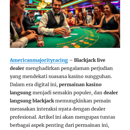
Americanmajorityracing
– Blackjack live
dealer
menghadirkan pengalaman perjudian
yang mendekati suasana kasino sungguhan.
Dalam era digital ini,
permainan kasino
langsung
menjadi semakin populer, dan
dealer
langsung blackjack
memungkinkan pemain
merasakan interaksi nyata dengan dealer
profesional. Artikel ini akan mengupas tuntas
berbagai aspek penting dari permainan ini,