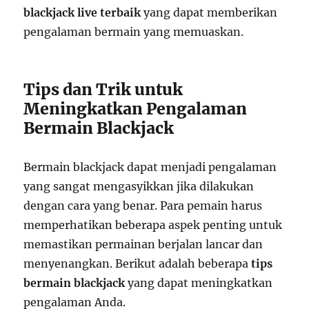
blackjack live terbaik
yang dapat memberikan
pengalaman bermain yang memuaskan.
Tips dan Trik untuk
Meningkatkan Pengalaman
Bermain Blackjack
Bermain blackjack dapat menjadi pengalaman
yang sangat mengasyikkan jika dilakukan
dengan cara yang benar. Para pemain harus
memperhatikan beberapa aspek penting untuk
memastikan permainan berjalan lancar dan
menyenangkan. Berikut adalah beberapa
tips
bermain blackjack
yang dapat meningkatkan
pengalaman Anda.