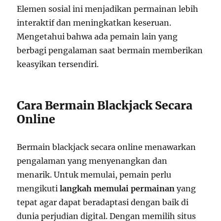
Elemen sosial ini menjadikan permainan lebih
interaktif dan meningkatkan keseruan.
Mengetahui bahwa ada pemain lain yang
berbagi pengalaman saat bermain memberikan
keasyikan tersendiri.
Cara Bermain Blackjack Secara
Online
Bermain blackjack secara online menawarkan
pengalaman yang menyenangkan dan
menarik. Untuk memulai, pemain perlu
mengikuti
langkah memulai permainan
yang
tepat agar dapat beradaptasi dengan baik di
dunia perjudian digital. Dengan memilih situs