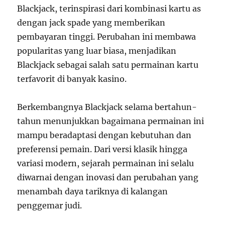
Blackjack, terinspirasi dari kombinasi kartu as
dengan jack spade yang memberikan
pembayaran tinggi. Perubahan ini membawa
popularitas yang luar biasa, menjadikan
Blackjack sebagai salah satu permainan kartu
terfavorit di banyak kasino.
Berkembangnya Blackjack selama bertahun-
tahun menunjukkan bagaimana permainan ini
mampu beradaptasi dengan kebutuhan dan
preferensi pemain. Dari versi klasik hingga
variasi modern, sejarah permainan ini selalu
diwarnai dengan inovasi dan perubahan yang
menambah daya tariknya di kalangan
penggemar judi.