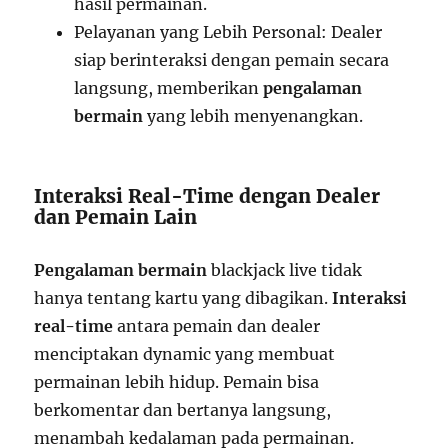
hasil permainan.
Pelayanan yang Lebih Personal: Dealer
siap berinteraksi dengan pemain secara
langsung, memberikan
pengalaman
bermain
yang lebih menyenangkan.
Interaksi Real-Time dengan Dealer
dan Pemain Lain
Pengalaman bermain
blackjack live tidak
hanya tentang kartu yang dibagikan.
Interaksi
real-time
antara pemain dan dealer
menciptakan dynamic yang membuat
permainan lebih hidup. Pemain bisa
berkomentar dan bertanya langsung,
menambah kedalaman pada permainan.