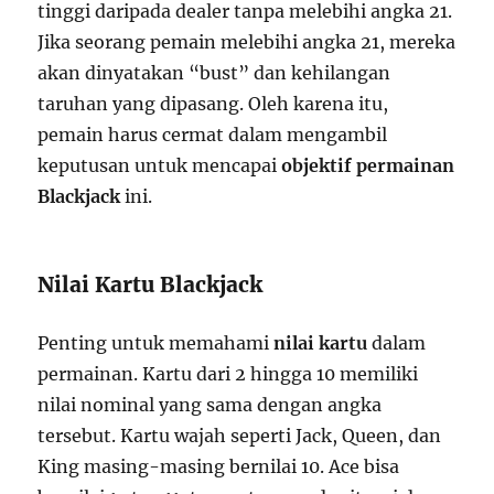
tinggi daripada dealer tanpa melebihi angka 21.
Jika seorang pemain melebihi angka 21, mereka
akan dinyatakan “bust” dan kehilangan
taruhan yang dipasang. Oleh karena itu,
pemain harus cermat dalam mengambil
keputusan untuk mencapai
objektif permainan
Blackjack
ini.
Nilai Kartu Blackjack
Penting untuk memahami
nilai kartu
dalam
permainan. Kartu dari 2 hingga 10 memiliki
nilai nominal yang sama dengan angka
tersebut. Kartu wajah seperti Jack, Queen, dan
King masing-masing bernilai 10. Ace bisa