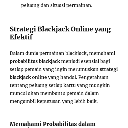
peluang dan situasi permainan.
Strategi Blackjack Online yang
Efektif
Dalam dunia permainan blackjack, memahami
probabilitas blackjack
menjadi esensial bagi
setiap pemain yang ingin merumuskan
strategi
blackjack online
yang handal. Pengetahuan
tentang peluang setiap kartu yang mungkin
muncul akan membantu pemain dalam
mengambil keputusan yang lebih baik.
Memahami Probabilitas dalam