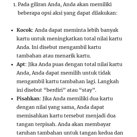
Pada giliran Anda, Anda akan memiliki
beberapa opsi aksi yang dapat dilakukan:
Kocok
: Anda dapat meminta lebih banyak
kartu untuk meningkatkan total nilai kartu
Anda. Ini disebut mengambil kartu
tambahan atau menarik kartu.
Apt
: Jika Anda puas dengan total nilai kartu
Anda, Anda dapat memilih untuk tidak
mengambil kartu tambahan lagi. Langkah
ini disebut “berdiri” atau “stay”.
Pisahkan
: Jika Anda memiliki dua kartu
dengan nilai yang sama, Anda dapat
memisahkan kartu tersebut menjadi dua
tangan terpisah. Anda akan membayar
taruhan tambahan untuk tangan kedua dan