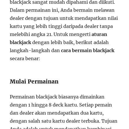
blackjack sangat mudah dipahami dan diikuti.
Dalam permainan ini, Anda bermain melawan
dealer dengan tujuan untuk mendapatkan nilai
kartu yang lebih tinggi daripada dealer tanpa
melebihi angka 21. Untuk mengerti
aturan
blackjack
dengan lebih baik, berikut adalah
langkah-langkah dan
cara bermain blackjack
secara benar:
Mulai Permainan
Permainan blackjack biasanya dimainkan
dengan 1 hingga 8 deck kartu. Setiap pemain
dan dealer akan mendapatkan dua kartu,
dengan salah satu kartu dealer terbuka. Tujuan
Anda adalah untuk mendapatkan kombinasi