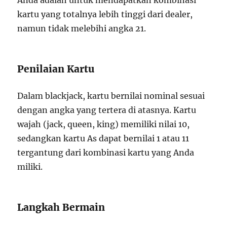
kartu yang totalnya lebih tinggi dari dealer,
namun tidak melebihi angka 21.
Penilaian Kartu
Dalam blackjack, kartu bernilai nominal sesuai
dengan angka yang tertera di atasnya. Kartu
wajah (jack, queen, king) memiliki nilai 10,
sedangkan kartu As dapat bernilai 1 atau 11
tergantung dari kombinasi kartu yang Anda
miliki.
Langkah Bermain