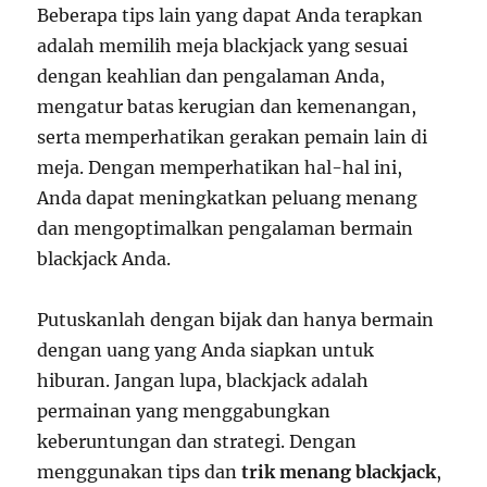
Beberapa tips lain yang dapat Anda terapkan
adalah memilih meja blackjack yang sesuai
dengan keahlian dan pengalaman Anda,
mengatur batas kerugian dan kemenangan,
serta memperhatikan gerakan pemain lain di
meja. Dengan memperhatikan hal-hal ini,
Anda dapat meningkatkan peluang menang
dan mengoptimalkan pengalaman bermain
blackjack Anda.
Putuskanlah dengan bijak dan hanya bermain
dengan uang yang Anda siapkan untuk
hiburan. Jangan lupa, blackjack adalah
permainan yang menggabungkan
keberuntungan dan strategi. Dengan
menggunakan tips dan
trik menang blackjack
,