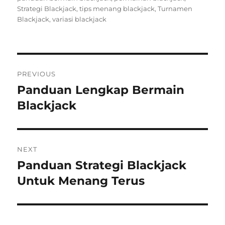
h
t
e
s
Strategi Blackjack
,
tips menang blackjack
,
Turnamen
o
e
g
Blackjack
,
variasi blackjack
r
d
o
o
r
n
i
e
P
s
PREVIOUS
o
Panduan Lengkap Bermain
P
r
Blackjack
s
e
t
v
i
n
NEXT
o
Panduan Strategi Blackjack
N
a
u
e
Untuk Menang Terus
s
v
x
p
t
i
o
p