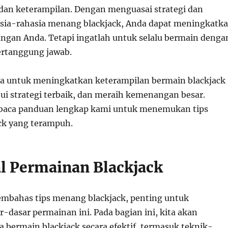
an keterampilan. Dengan menguasai strategi dan
ia-rahasia menang blackjack, Anda dapat meningkatk
gan Anda. Tetapi ingatlah untuk selalu bermain denga
ertanggung jawab.
da untuk meningkatkan keterampilan bermain blackjack
i strategi terbaik, dan meraih kemenangan besar.
aca panduan lengkap kami untuk menemukan tips
ck yang terampuh.
 Permainan Blackjack
mbahas tips menang blackjack, penting untuk
dasar permainan ini. Pada bagian ini, kita akan
a bermain blackjack secara efektif, termasuk teknik-