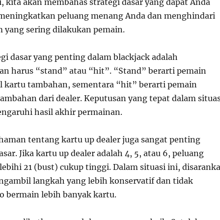
i, kita akan membahas strategi dasar yang dapat Anda
meningkatkan peluang menang Anda dan menghindari
 yang sering dilakukan pemain.
egi dasar yang penting dalam blackjack adalah
n harus “stand” atau “hit”. “Stand” berarti pemain
 kartu tambahan, sementara “hit” berarti pemain
ambahan dari dealer. Keputusan yang tepat dalam situas
ngaruhi hasil akhir permainan.
ahaman tentang kartu up dealer juga sangat penting
sar. Jika kartu up dealer adalah 4, 5, atau 6, peluang
ebihi 21 (bust) cukup tinggi. Dalam situasi ini, disarank
gambil langkah yang lebih konservatif dan tidak
o bermain lebih banyak kartu.