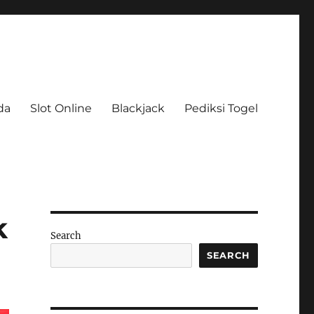
da
Slot Online
Blackjack
Pediksi Togel
k
Search
SEARCH