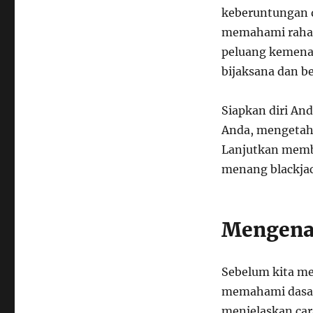
keberuntungan d
memahami rahas
peluang kemenan
bijaksana dan b
Siapkan diri An
Anda, mengetahu
Lanjutkan memb
menang blackja
Mengenal
Sebelum kita me
memahami dasar-
menjelaskan car