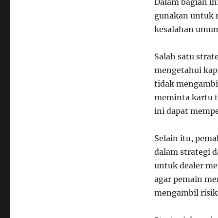
Dalam bagian in
gunakan untuk 
kesalahan umum
Salah satu strat
mengetahui kapa
tidak mengambil
meminta kartu t
ini dapat mempe
Selain itu, pem
dalam strategi da
untuk dealer mel
agar pemain men
mengambil risik