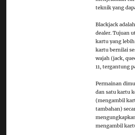
teknik yang dap
Blackjack adala
dealer. Tujuan 
kartu yang lebih
kartu bernilai s
wajah (jack, quee
11, tergantung p
Permainan dimul
dan satu kartu 
(mengambil kart
tambahan) secar
mengungkapkan 
mengambil kart