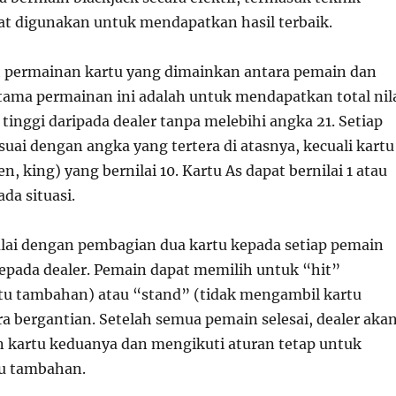
at digunakan untuk mendapatkan hasil terbaik.
h permainan kartu yang dimainkan antara pemain dan
utama permainan ini adalah untuk mendapatkan total nil
 tinggi daripada dealer tanpa melebihi angka 21. Setiap
esuai dengan angka yang tertera di atasnya, kecuali kartu
n, king) yang bernilai 10. Kartu As dapat bernilai 1 atau
ada situasi.
ai dengan pembagian dua kartu kepada setiap pemain
kepada dealer. Pemain dapat memilih untuk “hit”
u tambahan) atau “stand” (tidak mengambil kartu
a bergantian. Setelah semua pemain selesai, dealer aka
kartu keduanya dan mengikuti aturan tetap untuk
u tambahan.