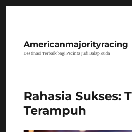
Americanmajorityracing
Destinasi Terbaik bagi Pecinta Judi Balap Kuda
Rahasia Sukses: 
Terampuh