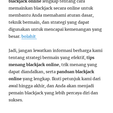
blackjack online
lengkap tentang cara
memainkan blackjack secara online untuk
membantu Anda memahami aturan dasar,
teknik bermain, dan strategi yang dapat
digunakan untuk mencapai kemenangan yang
besar.
bolahit
Jadi, jangan lewatkan informasi berharga kami
tentang strategi bermain yang efektif,
tips
menang blackjack online
, trik menang yang
dapat diandalkan, serta
panduan blackjack
online
yang lengkap. Ikuti petunjuk kami dari
awal hingga akhir, dan Anda akan menjadi
pemain blackjack yang lebih percaya diri dan
sukses.