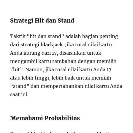
Strategi Hit dan Stand
Taktik “hit dan stand” adalah bagian penting
dari
strategi blackjack
. Jika total nilai kartu
Anda kurang dari 17, disarankan untuk
mengambil kartu tambahan dengan memilih
“hit”. Namun, jika total nilai kartu Anda 17
atau lebih tinggi, lebih baik untuk memilih
“stand” dan mempertahankan nilai kartu Anda
saat ini.
Memahami Probabilitas