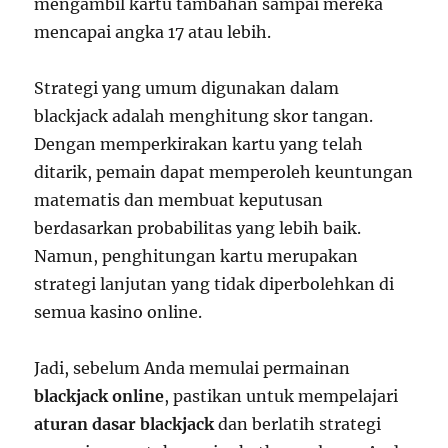
mengambil kartu tambahan sampai mereka
mencapai angka 17 atau lebih.
Strategi yang umum digunakan dalam
blackjack adalah menghitung skor tangan.
Dengan memperkirakan kartu yang telah
ditarik, pemain dapat memperoleh keuntungan
matematis dan membuat keputusan
berdasarkan probabilitas yang lebih baik.
Namun, penghitungan kartu merupakan
strategi lanjutan yang tidak diperbolehkan di
semua kasino online.
Jadi, sebelum Anda memulai permainan
blackjack online
, pastikan untuk mempelajari
aturan dasar blackjack
dan berlatih strategi