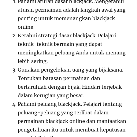
Pahami aturan dasar blackjack. Mengetahui
aturan permainan adalah langkah awal yang
penting untuk memenangkan blackjack
online.
Ketahui strategi dasar blackjack. Pelajari
teknik-teknik bermain yang dapat
meningkatkan peluang Anda untuk menang
lebih sering.
Gunakan pengelolaan uang yang bijaksana.
Tentukan batasan permainan dan
bertaruhlah dengan bijak. Hindari terjebak
dalam kerugian yang besar.
Pahami peluang blackjack. Pelajari tentang
peluang-peluang yang terlibat dalam
permainan blackjack online dan manfaatkan
pengetahuan itu untuk membuat keputusan