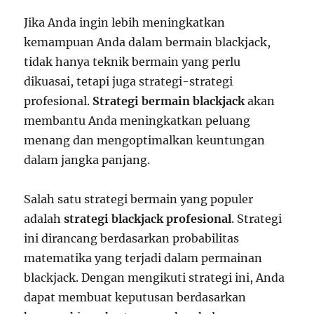
Jika Anda ingin lebih meningkatkan
kemampuan Anda dalam bermain blackjack,
tidak hanya teknik bermain yang perlu
dikuasai, tetapi juga strategi-strategi
profesional.
Strategi bermain blackjack
akan
membantu Anda meningkatkan peluang
menang dan mengoptimalkan keuntungan
dalam jangka panjang.
Salah satu strategi bermain yang populer
adalah
strategi blackjack profesional
. Strategi
ini dirancang berdasarkan probabilitas
matematika yang terjadi dalam permainan
blackjack. Dengan mengikuti strategi ini, Anda
dapat membuat keputusan berdasarkan