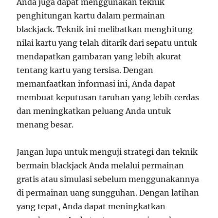
Anda juga dapat menggunakan teknik
penghitungan kartu dalam permainan
blackjack. Teknik ini melibatkan menghitung
nilai kartu yang telah ditarik dari sepatu untuk
mendapatkan gambaran yang lebih akurat
tentang kartu yang tersisa. Dengan
memanfaatkan informasi ini, Anda dapat
membuat keputusan taruhan yang lebih cerdas
dan meningkatkan peluang Anda untuk
menang besar.
Jangan lupa untuk menguji strategi dan teknik
bermain blackjack Anda melalui permainan
gratis atau simulasi sebelum menggunakannya
di permainan uang sungguhan. Dengan latihan
yang tepat, Anda dapat meningkatkan