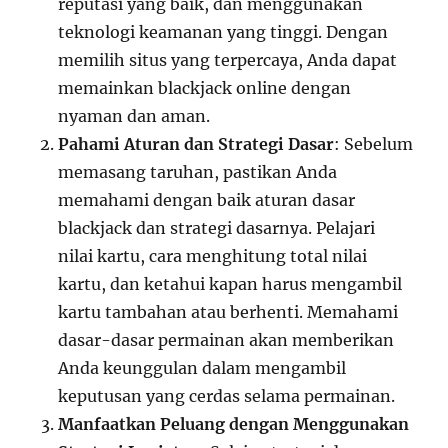
reputasi yang baik, dan menggunakan
teknologi keamanan yang tinggi. Dengan
memilih situs yang terpercaya, Anda dapat
memainkan blackjack online dengan
nyaman dan aman.
Pahami Aturan dan Strategi Dasar
: Sebelum
memasang taruhan, pastikan Anda
memahami dengan baik aturan dasar
blackjack dan strategi dasarnya. Pelajari
nilai kartu, cara menghitung total nilai
kartu, dan ketahui kapan harus mengambil
kartu tambahan atau berhenti. Memahami
dasar-dasar permainan akan memberikan
Anda keunggulan dalam mengambil
keputusan yang cerdas selama permainan.
Manfaatkan Peluang dengan Menggunakan