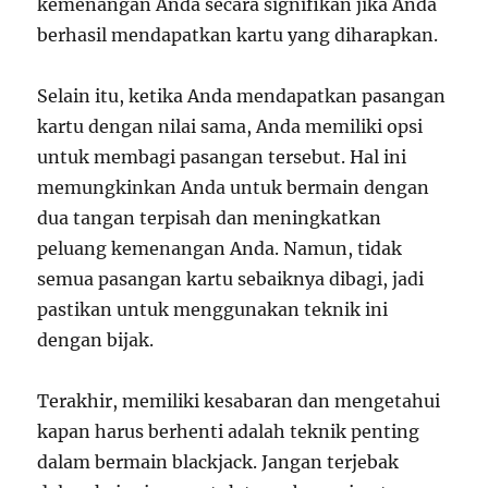
kemenangan Anda secara signifikan jika Anda
berhasil mendapatkan kartu yang diharapkan.
Selain itu, ketika Anda mendapatkan pasangan
kartu dengan nilai sama, Anda memiliki opsi
untuk membagi pasangan tersebut. Hal ini
memungkinkan Anda untuk bermain dengan
dua tangan terpisah dan meningkatkan
peluang kemenangan Anda. Namun, tidak
semua pasangan kartu sebaiknya dibagi, jadi
pastikan untuk menggunakan teknik ini
dengan bijak.
Terakhir, memiliki kesabaran dan mengetahui
kapan harus berhenti adalah teknik penting
dalam bermain blackjack. Jangan terjebak