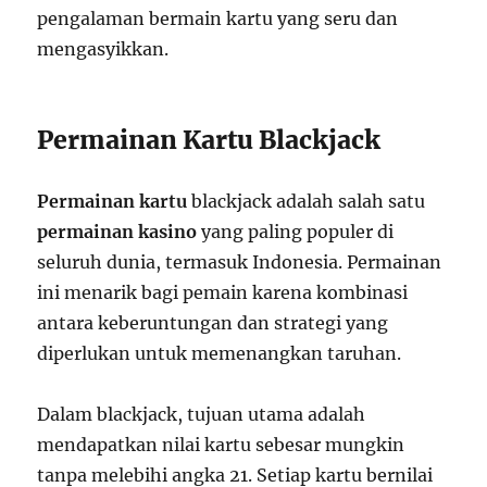
pengalaman bermain kartu yang seru dan
mengasyikkan.
Permainan Kartu Blackjack
Permainan kartu
blackjack adalah salah satu
permainan kasino
yang paling populer di
seluruh dunia, termasuk Indonesia. Permainan
ini menarik bagi pemain karena kombinasi
antara keberuntungan dan strategi yang
diperlukan untuk memenangkan taruhan.
Dalam blackjack, tujuan utama adalah
mendapatkan nilai kartu sebesar mungkin
tanpa melebihi angka 21. Setiap kartu bernilai