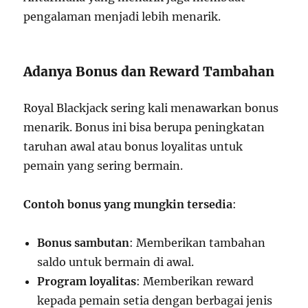
pengalaman menjadi lebih menarik.
Adanya Bonus dan Reward Tambahan
Royal Blackjack sering kali menawarkan bonus
menarik. Bonus ini bisa berupa peningkatan
taruhan awal atau bonus loyalitas untuk
pemain yang sering bermain.
Contoh bonus yang mungkin tersedia
:
Bonus sambutan
: Memberikan tambahan
saldo untuk bermain di awal.
Program loyalitas
: Memberikan reward
kepada pemain setia dengan berbagai jenis