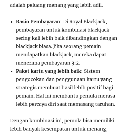
adalah peluang menang yang lebih adil.
Rasio Pembayaran
: Di Royal Blackjack,
pembayaran untuk kombinasi blackjack
sering kali lebih baik dibandingkan dengan
blackjack biasa. Jika seorang pemain
mendapatkan blackjack, mereka dapat
menerima pembayaran 3:2.
Paket kartu yang lebih baik
: Sistem
pengocokan dan penggunaan kartu yang
strategis membuat hasil lebih positif bagi
pemain. Hal ini membantu pemula merasa
lebih percaya diri saat memasang taruhan.
Dengan kombinasi ini, pemula bisa memiliki
lebih banyak kesempatan untuk menang,