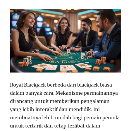
Royal Blackjack berbeda dari blackjack biasa
dalam banyak cara. Mekanisme permainannya
dirancang untuk memberikan pengalaman
yang lebih interaktif dan mendidik. Ini
membuatnya lebih mudah bagi pemain pemula
untuk tertarik dan tetap terlibat dalam