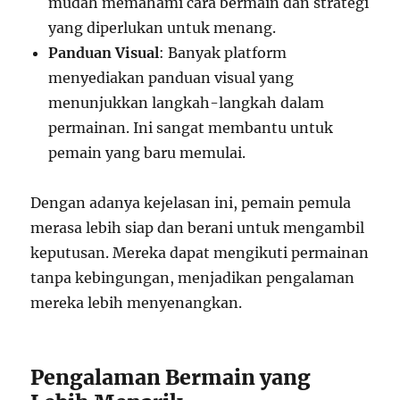
mudah memahami cara bermain dan strategi
yang diperlukan untuk menang.
Panduan Visual
: Banyak platform
menyediakan panduan visual yang
menunjukkan langkah-langkah dalam
permainan. Ini sangat membantu untuk
pemain yang baru memulai.
Dengan adanya kejelasan ini, pemain pemula
merasa lebih siap dan berani untuk mengambil
keputusan. Mereka dapat mengikuti permainan
tanpa kebingungan, menjadikan pengalaman
mereka lebih menyenangkan.
Pengalaman Bermain yang