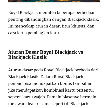
Royal Blackjack memiliki beberapa perbedaan
penting dibandingkan dengan Blackjack klasik.
Ini mencakup aturan dasar, fitur khusus, dan
cara kerja pembagian kartu.
Aturan Dasar Royal Blackjack vs
Blackjack Klasik
Aturan dasar pada Royal Blackjack berbeda dari
Blackjack klasik. Dalam Royal Blackjack,
pemain bisa mendapatkan bonus tambahan
jika mendapatkan kombinasi kartu tertentu,
seperti kartu wajah. Pemain biasanya bermain
melawan dealer, sama seperti di Blackjack