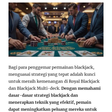
Bagi para penggemar permainan blackjack,
menguasai strategi yang tepat adalah kunci
untuk meraih kemenangan di Royal Blackjack
dan Blackjack Multi-deck.
Dengan memahami
dasar-dasar strategi blackjack dan
menerapkan teknik yang efektif, pemain
dapat meningkatkan peluang mereka untuk