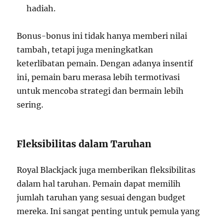
hadiah.
Bonus-bonus ini tidak hanya memberi nilai
tambah, tetapi juga meningkatkan
keterlibatan pemain. Dengan adanya insentif
ini, pemain baru merasa lebih termotivasi
untuk mencoba strategi dan bermain lebih
sering.
Fleksibilitas dalam Taruhan
Royal Blackjack juga memberikan fleksibilitas
dalam hal taruhan. Pemain dapat memilih
jumlah taruhan yang sesuai dengan budget
mereka. Ini sangat penting untuk pemula yang