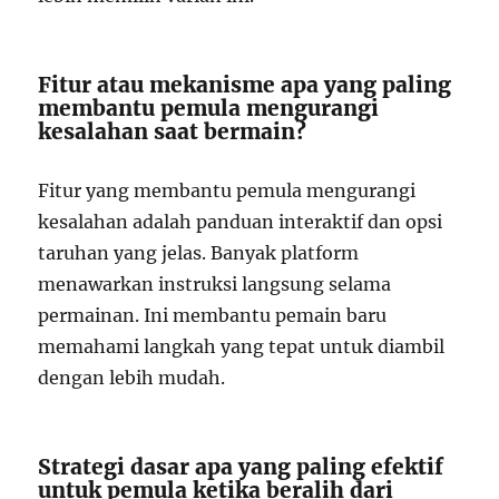
Fitur atau mekanisme apa yang paling
membantu pemula mengurangi
kesalahan saat bermain?
Fitur yang membantu pemula mengurangi
kesalahan adalah panduan interaktif dan opsi
taruhan yang jelas. Banyak platform
menawarkan instruksi langsung selama
permainan. Ini membantu pemain baru
memahami langkah yang tepat untuk diambil
dengan lebih mudah.
Strategi dasar apa yang paling efektif
untuk pemula ketika beralih dari