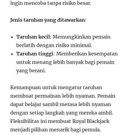
ingin mencoba tanpa risiko besar.
Jenis taruhan yang ditawarkan
:
Taruhan kecil
: Memungkinkan pemain
berlatih dengan risiko minimal.
Taruhan tinggi
: Memberikan kesempatan
untuk menang lebih banyak bagi pemain
yang berani.
Kemampuan untuk mengatur taruhan
membuat permainan lebih nyaman. Pemain
dapat belajar sambil merasa lebih nyaman
dengan setiap langkah yang mereka ambil.
Fleksibilitas ini membuat Royal Blackjack
menjadi pilihan menarik bagi pemula.