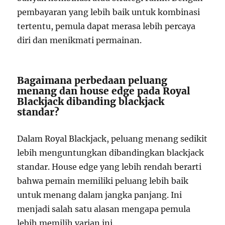
pembayaran yang lebih baik untuk kombinasi
tertentu, pemula dapat merasa lebih percaya
diri dan menikmati permainan.
Bagaimana perbedaan peluang
menang dan house edge pada Royal
Blackjack dibanding blackjack
standar?
Dalam Royal Blackjack, peluang menang sedikit
lebih menguntungkan dibandingkan blackjack
standar. House edge yang lebih rendah berarti
bahwa pemain memiliki peluang lebih baik
untuk menang dalam jangka panjang. Ini
menjadi salah satu alasan mengapa pemula
lebih memilih varian ini.