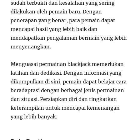
sudah terbukti dan kesalahan yang sering
dilakukan oleh pemain baru. Dengan
penerapan yang benar, para pemain dapat
mencapai hasil yang lebih baik dan
mendapatkan pengalaman bermain yang lebih
menyenangkan.
Menguasai permainan blackjack memerlukan
latihan dan dedikasi. Dengan informasi yang
dikumpulkan di sini, pemain dapat belajar cara
beradaptasi dengan berbagai jenis permainan
dan situasi. Persiapkan diri dan tingkatkan
keterampilan untuk mencapai kemenangan
yang lebih banyak.