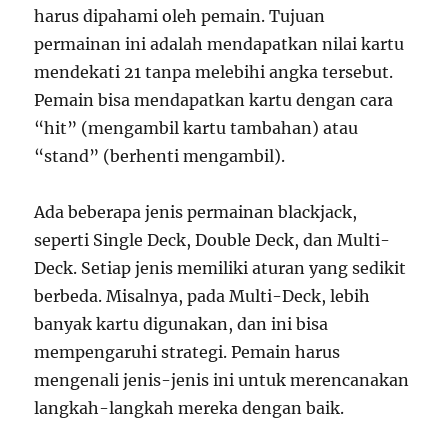
harus dipahami oleh pemain. Tujuan
permainan ini adalah mendapatkan nilai kartu
mendekati 21 tanpa melebihi angka tersebut.
Pemain bisa mendapatkan kartu dengan cara
“hit” (mengambil kartu tambahan) atau
“stand” (berhenti mengambil).
Ada beberapa jenis permainan blackjack,
seperti Single Deck, Double Deck, dan Multi-
Deck. Setiap jenis memiliki aturan yang sedikit
berbeda. Misalnya, pada Multi-Deck, lebih
banyak kartu digunakan, dan ini bisa
mempengaruhi strategi. Pemain harus
mengenali jenis-jenis ini untuk merencanakan
langkah-langkah mereka dengan baik.