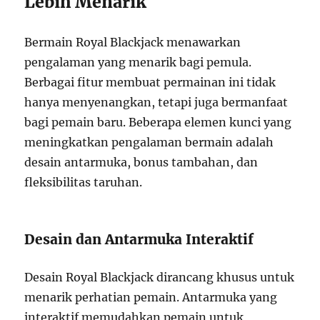
Lebih Menarik
Bermain Royal Blackjack menawarkan
pengalaman yang menarik bagi pemula.
Berbagai fitur membuat permainan ini tidak
hanya menyenangkan, tetapi juga bermanfaat
bagi pemain baru. Beberapa elemen kunci yang
meningkatkan pengalaman bermain adalah
desain antarmuka, bonus tambahan, dan
fleksibilitas taruhan.
Desain dan Antarmuka Interaktif
Desain Royal Blackjack dirancang khusus untuk
menarik perhatian pemain. Antarmuka yang
interaktif memudahkan pemain untuk