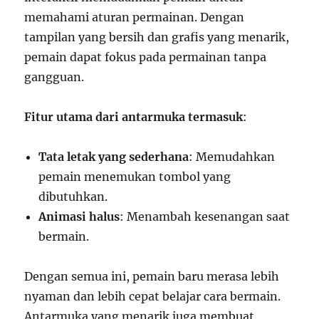
memahami aturan permainan. Dengan
tampilan yang bersih dan grafis yang menarik,
pemain dapat fokus pada permainan tanpa
gangguan.
Fitur utama dari antarmuka termasuk
:
Tata letak yang sederhana
: Memudahkan
pemain menemukan tombol yang
dibutuhkan.
Animasi halus
: Menambah kesenangan saat
bermain.
Dengan semua ini, pemain baru merasa lebih
nyaman dan lebih cepat belajar cara bermain.
Antarmuka yang menarik juga membuat