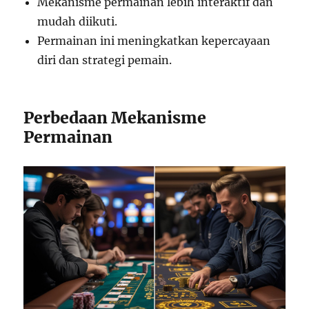
Mekanisme permainan lebih interaktif dan
mudah diikuti.
Permainan ini meningkatkan kepercayaan
diri dan strategi pemain.
Perbedaan Mekanisme
Permainan