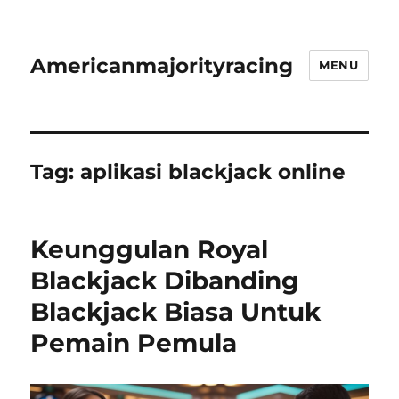
Americanmajorityracing
MENU
Tag:
aplikasi blackjack online
Keunggulan Royal
Blackjack Dibanding
Blackjack Biasa Untuk
Pemain Pemula