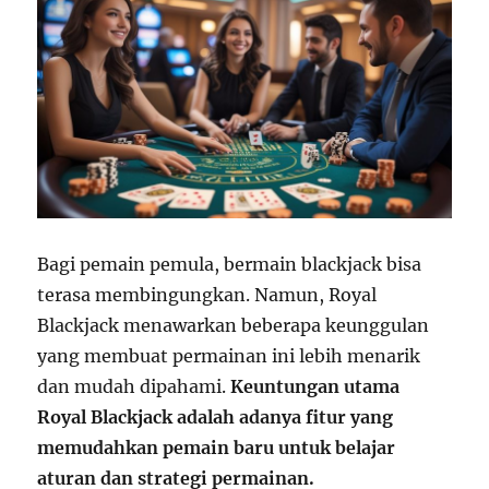
Bagi pemain pemula, bermain blackjack bisa
terasa membingungkan. Namun, Royal
Blackjack menawarkan beberapa keunggulan
yang membuat permainan ini lebih menarik
dan mudah dipahami.
Keuntungan utama
Royal Blackjack adalah adanya fitur yang
memudahkan pemain baru untuk belajar
aturan dan strategi permainan.