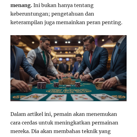
menang.
Ini bukan hanya tentang
keberuntungan; pengetahuan dan
keterampilan juga memainkan peran penting.
Dalam artikel ini, pemain akan menemukan
cara cerdas untuk meningkatkan permainan
mereka. Dia akan membahas teknik yang