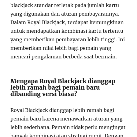
blackjack standar terletak pada jumlah kartu
yang digunakan dan aturan pembayarannya.
Dalam Royal Blackjack, terdapat kemungkinan
untuk mendapatkan kombinasi kartu tertentu
yang memberikan pembayaran lebih tinggi. Ini
memberikan nilai lebih bagi pemain yang
mencari pengalaman berbeda saat bermain.
Mengapa Royal Blackjack dianggap
lebih ramah bagi pemain baru
dibanding versi biasa?
Royal Blackjack dianggap lebih ramah bagi
pemain baru karena menawarkan aturan yang
lebih sederhana. Pemain tidak perlu mengingat
banyak kombinasi atau strategi rumit. Dengan