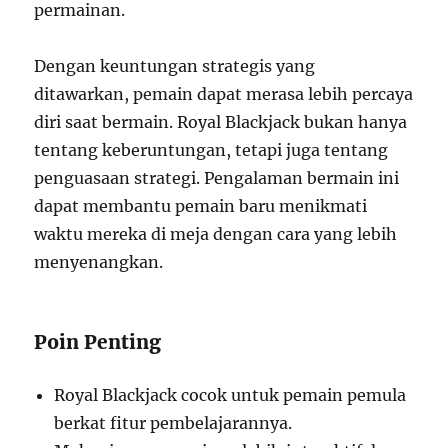
permainan.
Dengan keuntungan strategis yang
ditawarkan, pemain dapat merasa lebih percaya
diri saat bermain. Royal Blackjack bukan hanya
tentang keberuntungan, tetapi juga tentang
penguasaan strategi. Pengalaman bermain ini
dapat membantu pemain baru menikmati
waktu mereka di meja dengan cara yang lebih
menyenangkan.
Poin Penting
Royal Blackjack cocok untuk pemain pemula
berkat fitur pembelajarannya.