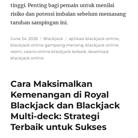
tinggi. Penting bagi pemain untuk menilai
risiko dan potensi imbalan sebelum memasang
taruhan sampingan ini.
P
C
T
June 24, 2026
Blackjack
aplikasi blackjack online
,
o
a
a
blackjack online gampang menang
,
blackjack online
s
t
g
resmi
,
casino online blackjack terbaik
,
download
t
e
s
blackjack online
e
g
d
o
o
r
Cara Maksimalkan
n
i
e
Kemenangan di Royal
s
Blackjack dan Blackjack
Multi-deck: Strategi
Terbaik untuk Sukses