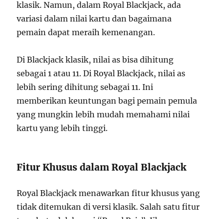
klasik. Namun, dalam Royal Blackjack, ada
variasi dalam nilai kartu dan bagaimana
pemain dapat meraih kemenangan.
Di Blackjack klasik, nilai as bisa dihitung
sebagai 1 atau 11. Di Royal Blackjack, nilai as
lebih sering dihitung sebagai 11. Ini
memberikan keuntungan bagi pemain pemula
yang mungkin lebih mudah memahami nilai
kartu yang lebih tinggi.
Fitur Khusus dalam Royal Blackjack
Royal Blackjack menawarkan fitur khusus yang
tidak ditemukan di versi klasik. Salah satu fitur