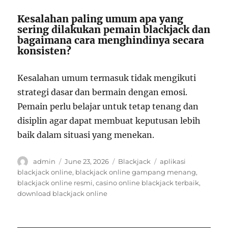
Kesalahan paling umum apa yang
sering dilakukan pemain blackjack dan
bagaimana cara menghindinya secara
konsisten?
Kesalahan umum termasuk tidak mengikuti
strategi dasar dan bermain dengan emosi.
Pemain perlu belajar untuk tetap tenang dan
disiplin agar dapat membuat keputusan lebih
baik dalam situasi yang menekan.
A
P
C
T
admin
June 23, 2026
Blackjack
aplikasi
u
o
a
a
blackjack online
,
blackjack online gampang menang
,
t
s
t
g
blackjack online resmi
,
casino online blackjack terbaik
,
h
t
e
s
download blackjack online
o
e
g
r
d
o
o
r