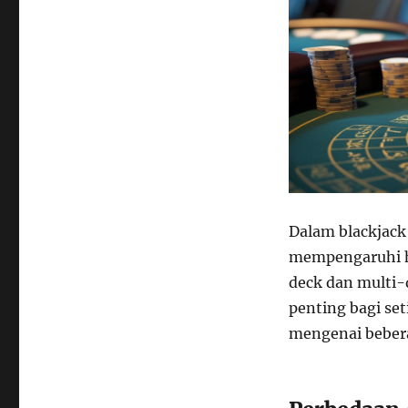
Dalam blackjack
mempengaruhi h
deck dan multi-
penting bagi set
mengenai bebera