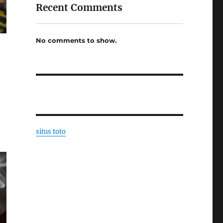
Recent Comments
No comments to show.
situs toto