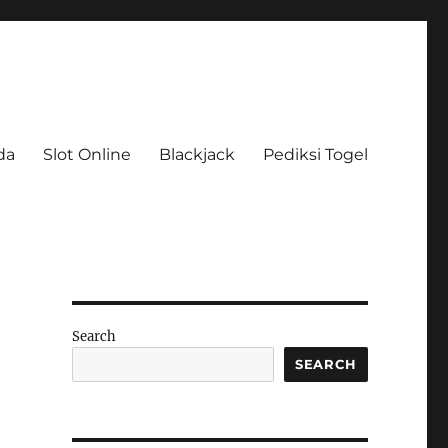
da
Slot Online
Blackjack
Pediksi Togel
Search
SEARCH