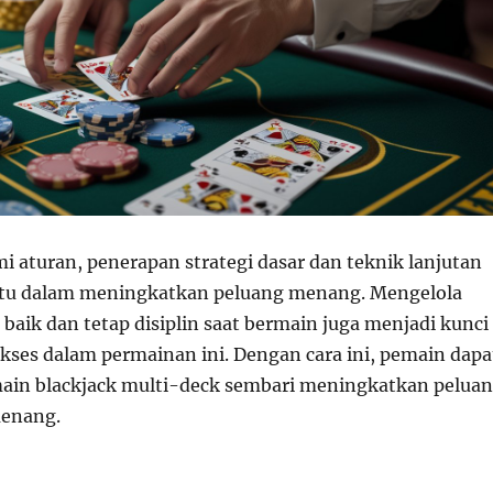
 aturan, penerapan strategi dasar dan teknik lanjutan
u dalam meningkatkan peluang menang. Mengelola
baik dan tetap disiplin saat bermain juga menjadi kunci
kses dalam permainan ini. Dengan cara ini, pemain dapa
ain blackjack multi-deck sembari meningkatkan pelua
enang.