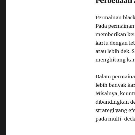
Perbedaan 
Permainan black
Pada permaina
memberikan keu
kartu dengan leb
atau lebih dek.
menghitung kar
Dalam permainan
lebih banyak ka
Misalnya, keunt
dibandingkan d
strategi yang ef
pada multi-deck