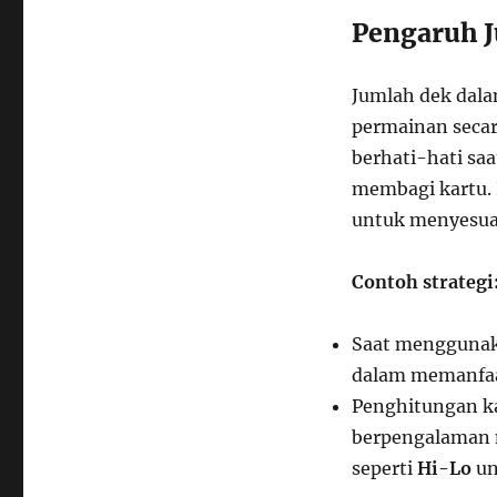
Pengaruh J
Jumlah dek dala
permainan secar
berhati-hati s
membagi kartu. 
untuk menyesuaik
Contoh strategi
Saat menggunaka
dalam memanfaat
Penghitungan ka
berpengalaman 
seperti
Hi-Lo
un