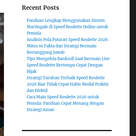
Recent Posts
Panduan Lengkap Menggunakan Sistem
Martingale di Speed Roulette Online untuk
Pemula
Analisis Pola Putaran Speed Roulette 2026:
Mitos vs Fakta dan Strategi Bermain
Bertanggung Jawab
Tips Mengelola Bankroll Saat Bermain Live
Speed Roulette Bertempo Cepat Dengan
Bijak
Strategi Taruhan Terbaik Speed Roulette
2026 Biar Tidak Cepat Habis Modal Praktis
dan Efektif
Cara Main Speed Roulette 2026 untuk
Pemula: Panduan Cepat Menang dengan
Strategi Aman