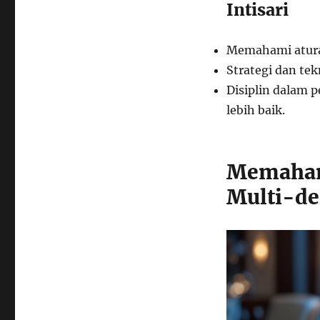
Intisari
Memahami atura
Strategi dan te
Disiplin dalam 
lebih baik.
Memahami
Multi-de