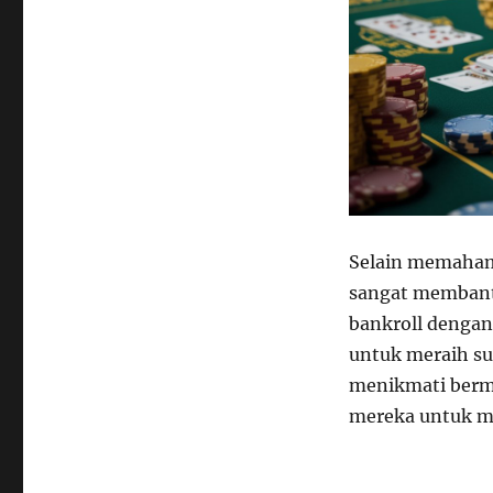
Selain memahami
sangat membant
bankroll dengan 
untuk meraih su
menikmati berm
mereka untuk m