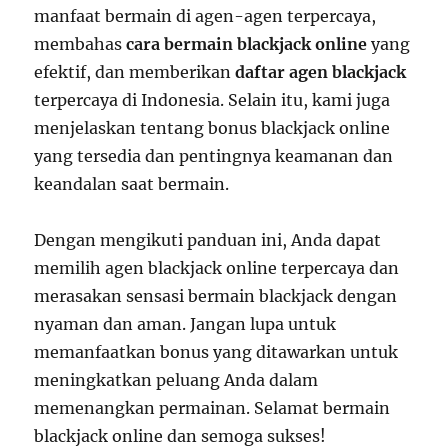
manfaat bermain di agen-agen terpercaya,
membahas
cara bermain blackjack online
yang
efektif, dan memberikan
daftar agen blackjack
terpercaya di Indonesia. Selain itu, kami juga
menjelaskan tentang bonus blackjack online
yang tersedia dan pentingnya keamanan dan
keandalan saat bermain.
Dengan mengikuti panduan ini, Anda dapat
memilih agen blackjack online terpercaya dan
merasakan sensasi bermain blackjack dengan
nyaman dan aman. Jangan lupa untuk
memanfaatkan bonus yang ditawarkan untuk
meningkatkan peluang Anda dalam
memenangkan permainan. Selamat bermain
blackjack online dan semoga sukses!