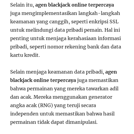
Selain itu,
agen blackjack online terpercaya
juga mengimplementasikan langkah-langkah
keamanan yang canggih, seperti enkripsi SSL
untuk melindungi data pribadi pemain. Hal ini
penting untuk menjaga kerahasiaan informasi
pribadi, seperti nomor rekening bank dan data
kartu kredit.
Selain menjaga keamanan data pribadi,
agen
blackjack online terpercaya
juga memastikan
bahwa permainan yang mereka tawarkan adil
dan acak. Mereka menggunakan generator
angka acak (RNG) yang teruji secara
independen untuk memastikan bahwa hasil
permainan tidak dapat dimanipulasi.