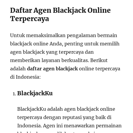
Daftar Agen Blackjack Online
Terpercaya
Untuk memaksimalkan pengalaman bermain
blackjack online Anda, penting untuk memilih
agen blackjack yang terpercaya dan
memberikan layanan berkualitas. Berikut
adalah
daftar agen blackjack
online terpercaya
di Indonesia:
BlackjackKu
BlackjackKu adalah agen blackjack online
terpercaya dengan reputasi yang baik di
Indonesia. Agen ini menawarkan permainan