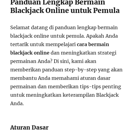
Panduan Lengkap Bermain
Blackjack Online untuk Pemula
Selamat datang di panduan lengkap bermain
blackjack online untuk pemula. Apakah Anda
tertarik untuk mempelajari
cara bermain
blackjack online
dan meningkatkan strategi
permainan Anda? Di sini, kami akan
memberikan panduan step-by-step yang akan
membantu Anda memahami aturan dasar
permainan dan memberikan tips-tips penting
untuk meningkatkan keterampilan Blackjack
Anda.
Aturan Dasar