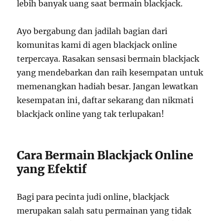
lebih banyak uang saat bermain blackjack.
Ayo bergabung dan jadilah bagian dari
komunitas kami di agen blackjack online
terpercaya. Rasakan sensasi bermain blackjack
yang mendebarkan dan raih kesempatan untuk
memenangkan hadiah besar. Jangan lewatkan
kesempatan ini, daftar sekarang dan nikmati
blackjack online yang tak terlupakan!
Cara Bermain Blackjack Online
yang Efektif
Bagi para pecinta judi online, blackjack
merupakan salah satu permainan yang tidak