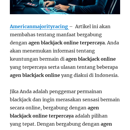
Americanmajorityracing
– Artikel ini akan
membahas tentang manfaat bergabung
dengan
agen blackjack online terpercaya
. Anda
akan menemukan informasi tentang
keuntungan bermain di
agen blackjack online
yang terpercaya serta ulasan tentang beberapa
agen blackjack online
yang diakui di Indonesia.
Jika Anda adalah penggemar permainan
blackjack dan ingin merasakan sensasi bermain
secara online, bergabung dengan
agen
blackjack online terpercaya
adalah pilihan
yang tepat. Dengan bergabung dengan
agen