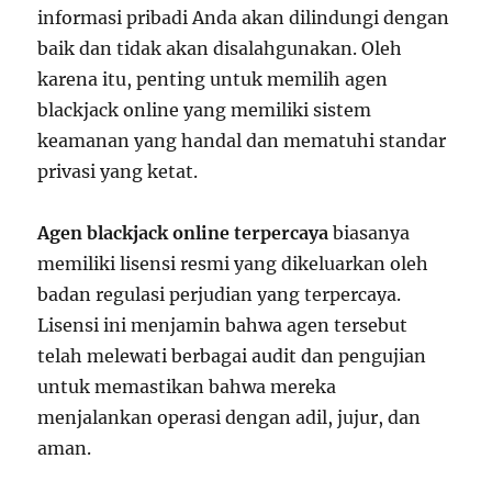
informasi pribadi Anda akan dilindungi dengan
baik dan tidak akan disalahgunakan. Oleh
karena itu, penting untuk memilih agen
blackjack online yang memiliki sistem
keamanan yang handal dan mematuhi standar
privasi yang ketat.
Agen blackjack online terpercaya
biasanya
memiliki lisensi resmi yang dikeluarkan oleh
badan regulasi perjudian yang terpercaya.
Lisensi ini menjamin bahwa agen tersebut
telah melewati berbagai audit dan pengujian
untuk memastikan bahwa mereka
menjalankan operasi dengan adil, jujur, dan
aman.