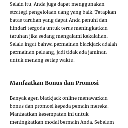
Selain itu, Anda juga dapat menggunakan
strategi pengelolaan uang yang baik. Tetapkan
batas taruhan yang dapat Anda penuhi dan
hindari tergoda untuk terus meningkatkan
taruhan jika sedang mengalami kekalahan.
Selalu ingat bahwa permainan blackjack adalah
permainan peluang, jadi tidak ada jaminan
untuk menang setiap waktu.
Manfaatkan Bonus dan Promosi
Banyak agen blackjack online menawarkan
bonus dan promosi kepada pemain mereka.
Manfaatkan kesempatan ini untuk
meningkatkan modal bermain Anda. Sebelum