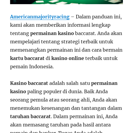
Americanmajorityracing
– Dalam panduan ini,
kami akan memberikan informasi lengkap
tentang
permainan kasino
baccarat. Anda akan
mempelajari tentang strategi terbaik untuk
memenangkan permainan ini dan cara bermain
kartu baccarat
di
kasino online
terbaik untuk
pemain Indonesia.
Kasino baccarat
adalah salah satu
permainan
kasino
paling populer di dunia. Baik Anda
seorang pemula atau seorang ahli, Anda akan
menemukan kesenangan dan tantangan dalam
taruhan baccarat
. Dalam permainan ini, Anda
akan memasang taruhan pada hasil antara
pemain dan banker. Tugas Anda adalah