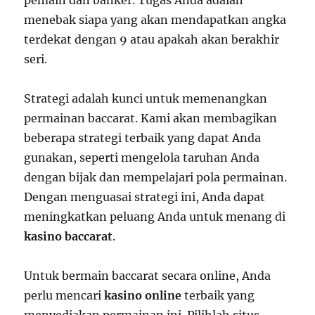
menebak siapa yang akan mendapatkan angka
terdekat dengan 9 atau apakah akan berakhir
seri.
Strategi adalah kunci untuk memenangkan
permainan baccarat. Kami akan membagikan
beberapa strategi terbaik yang dapat Anda
gunakan, seperti mengelola taruhan Anda
dengan bijak dan mempelajari pola permainan.
Dengan menguasai strategi ini, Anda dapat
meningkatkan peluang Anda untuk menang di
kasino baccarat
.
Untuk bermain baccarat secara online, Anda
perlu mencari
kasino online
terbaik yang
menyediakan permainan ini. Pilihlah situs