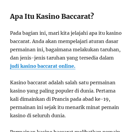
Apa Itu Kasino Baccarat?
Pada bagian ini, mari kita jelajahi apa itu kasino
baccarat. Anda akan mempelajari aturan dasar
permainan ini, bagaimana melakukan taruhan,
dan jenis-jenis taruhan yang tersedia dalam
judi kasino
baccarat online.
Kasino baccarat adalah salah satu permainan
kasino yang paling populer di dunia. Pertama
kali dimainkan di Prancis pada abad ke-19,
permainan ini sejak itu menarik minat pemain
kasino di seluruh dunia.
Permainan kasino baccarat melibatkan pemain