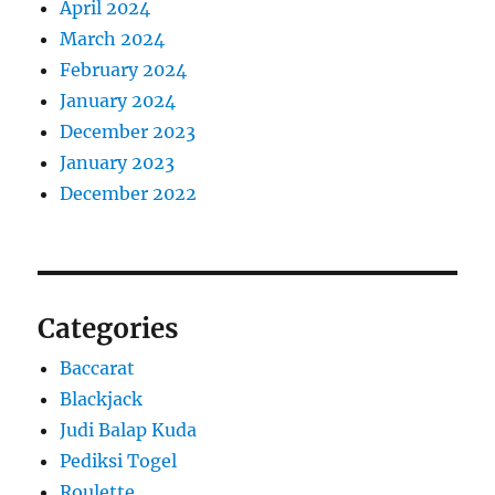
April 2024
March 2024
February 2024
January 2024
December 2023
January 2023
December 2022
Categories
Baccarat
Blackjack
Judi Balap Kuda
Pediksi Togel
Roulette