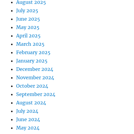
August 2025
July 2025
June 2025
May 2025
April 2025
March 2025
February 2025
January 2025
December 2024
November 2024
October 2024
September 2024
August 2024
July 2024
June 2024
May 2024