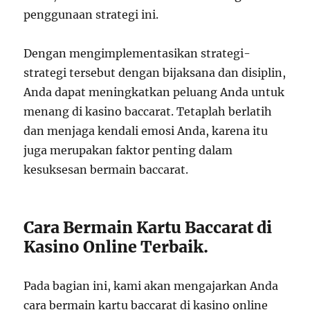
penggunaan strategi ini.
Dengan mengimplementasikan strategi-
strategi tersebut dengan bijaksana dan disiplin,
Anda dapat meningkatkan peluang Anda untuk
menang di kasino baccarat. Tetaplah berlatih
dan menjaga kendali emosi Anda, karena itu
juga merupakan faktor penting dalam
kesuksesan bermain baccarat.
Cara Bermain Kartu Baccarat di
Kasino Online Terbaik.
Pada bagian ini, kami akan mengajarkan Anda
cara bermain kartu baccarat di kasino online