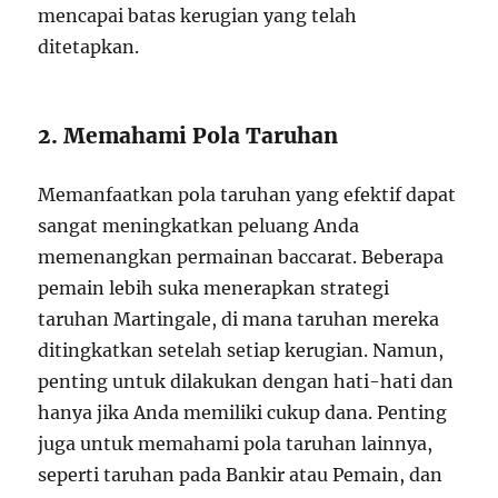
mencapai batas kerugian yang telah
ditetapkan.
2. Memahami Pola Taruhan
Memanfaatkan pola taruhan yang efektif dapat
sangat meningkatkan peluang Anda
memenangkan permainan baccarat. Beberapa
pemain lebih suka menerapkan strategi
taruhan Martingale, di mana taruhan mereka
ditingkatkan setelah setiap kerugian. Namun,
penting untuk dilakukan dengan hati-hati dan
hanya jika Anda memiliki cukup dana. Penting
juga untuk memahami pola taruhan lainnya,
seperti taruhan pada Bankir atau Pemain, dan