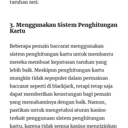
taruhan seri.
3. Menggunakan Sistem Penghitungan
Kartu
Beberapa pemain baccarat menggunakan
sistem penghitungan kartu untuk membantu
mereka membuat keputusan taruhan yang
lebih baik. Meskipun penghitungan kartu
mungkin tidak sepopuler dalam permainan
baccarat seperti di blackjack, tetapi tetap saja
dapat memberikan keuntungan bagi pemain
yang memahaminya dengan baik. Namun,
pastikan untuk mengetahui aturan kasino
terkait penggunaan sistem penghitungan
kartu, karena tidak semua kasino mengizinkan