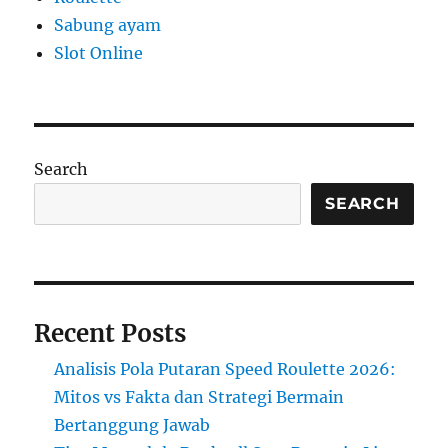
Sabung ayam
Slot Online
Search
SEARCH
Recent Posts
Analisis Pola Putaran Speed Roulette 2026:
Mitos vs Fakta dan Strategi Bermain
Bertanggung Jawab