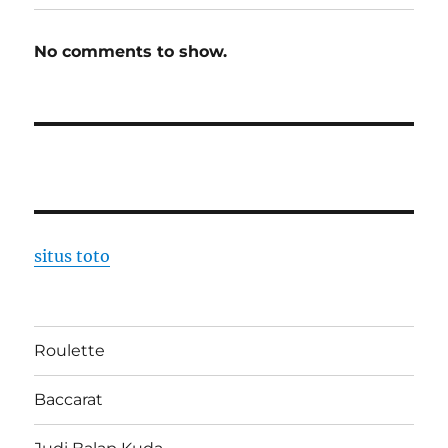
No comments to show.
situs toto
Roulette
Baccarat