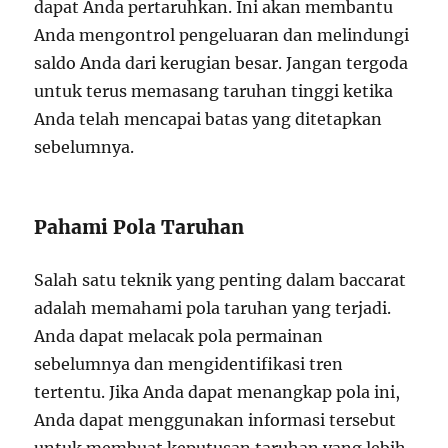
dapat Anda pertaruhkan. Ini akan membantu
Anda mengontrol pengeluaran dan melindungi
saldo Anda dari kerugian besar. Jangan tergoda
untuk terus memasang taruhan tinggi ketika
Anda telah mencapai batas yang ditetapkan
sebelumnya.
Pahami Pola Taruhan
Salah satu teknik yang penting dalam baccarat
adalah memahami pola taruhan yang terjadi.
Anda dapat melacak pola permainan
sebelumnya dan mengidentifikasi tren
tertentu. Jika Anda dapat menangkap pola ini,
Anda dapat menggunakan informasi tersebut
untuk membuat keputusan taruhan yang lebih