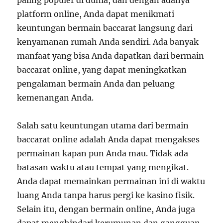
platform online, Anda dapat menikmati
keuntungan bermain baccarat langsung dari
kenyamanan rumah Anda sendiri. Ada banyak
manfaat yang bisa Anda dapatkan dari bermain
baccarat online, yang dapat meningkatkan
pengalaman bermain Anda dan peluang
kemenangan Anda.
Salah satu keuntungan utama dari bermain
baccarat online adalah Anda dapat mengakses
permainan kapan pun Anda mau. Tidak ada
batasan waktu atau tempat yang mengikat.
Anda dapat memainkan permainan ini di waktu
luang Anda tanpa harus pergi ke kasino fisik.
Selain itu, dengan bermain online, Anda juga
dapat menghindari kerumunan dan gangguan