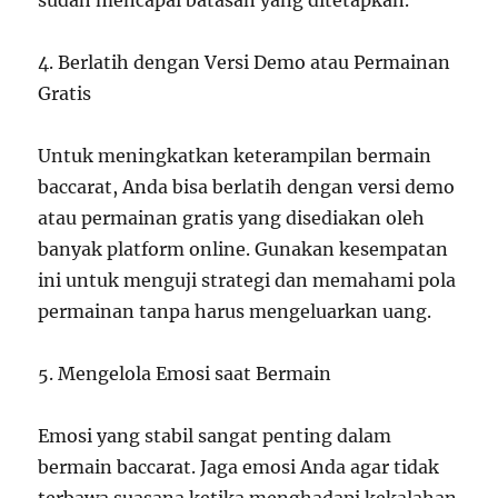
4. Berlatih dengan Versi Demo atau Permainan
Gratis
Untuk meningkatkan keterampilan bermain
baccarat, Anda bisa berlatih dengan versi demo
atau permainan gratis yang disediakan oleh
banyak platform online. Gunakan kesempatan
ini untuk menguji strategi dan memahami pola
permainan tanpa harus mengeluarkan uang.
5. Mengelola Emosi saat Bermain
Emosi yang stabil sangat penting dalam
bermain baccarat. Jaga emosi Anda agar tidak
terbawa suasana ketika menghadapi kekalahan