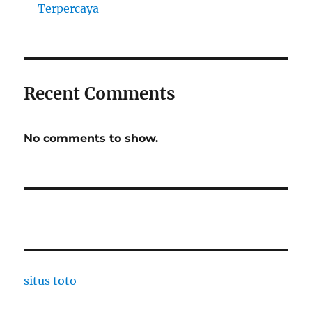
Terpercaya
Recent Comments
No comments to show.
situs toto