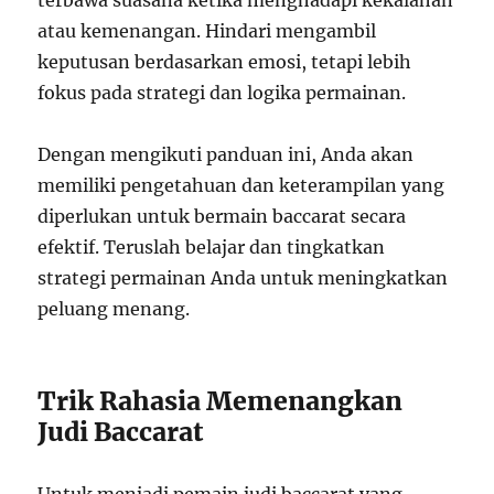
atau kemenangan. Hindari mengambil
keputusan berdasarkan emosi, tetapi lebih
fokus pada strategi dan logika permainan.
Dengan mengikuti panduan ini, Anda akan
memiliki pengetahuan dan keterampilan yang
diperlukan untuk bermain baccarat secara
efektif. Teruslah belajar dan tingkatkan
strategi permainan Anda untuk meningkatkan
peluang menang.
Trik Rahasia Memenangkan
Judi Baccarat
Untuk menjadi pemain judi baccarat yang