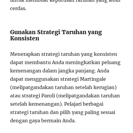
cerdas.
Gunakan Strategi Taruhan yang
Konsisten
Menerapkan strategi taruhan yang konsisten
dapat membantu Anda meningkatkan peluang
kemenangan dalam jangka panjang. Anda
dapat menggunakan strategi Martingale
(melipatgandakan taruhan setelah kerugian)
atau strategi Paroli (melipatgandakan taruhan
setelah kemenangan). Pelajari berbagai
strategi taruhan dan pilih yang paling sesuai
dengan gaya bermain Anda.