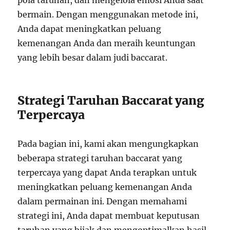
bermain. Dengan menggunakan metode ini,
Anda dapat meningkatkan peluang
kemenangan Anda dan meraih keuntungan
yang lebih besar dalam judi baccarat.
Strategi Taruhan Baccarat yang
Terpercaya
Pada bagian ini, kami akan mengungkapkan
beberapa strategi taruhan baccarat yang
terpercaya yang dapat Anda terapkan untuk
meningkatkan peluang kemenangan Anda
dalam permainan ini. Dengan memahami
strategi ini, Anda dapat membuat keputusan
taruhan yang bijak dan mengoptimalkan hasil