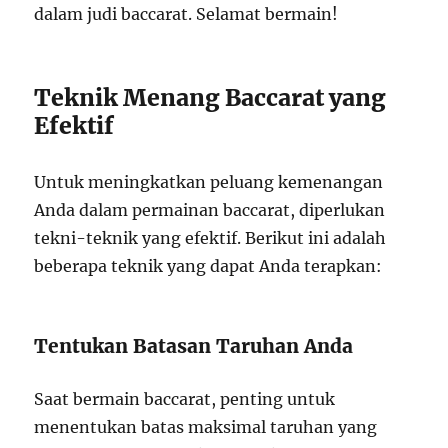
dalam judi baccarat. Selamat bermain!
Teknik Menang Baccarat yang
Efektif
Untuk meningkatkan peluang kemenangan
Anda dalam permainan baccarat, diperlukan
tekni-teknik yang efektif. Berikut ini adalah
beberapa teknik yang dapat Anda terapkan:
Tentukan Batasan Taruhan Anda
Saat bermain baccarat, penting untuk
menentukan batas maksimal taruhan yang