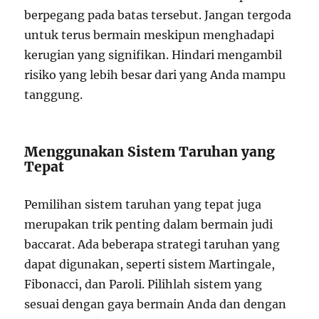
berpegang pada batas tersebut. Jangan tergoda
untuk terus bermain meskipun menghadapi
kerugian yang signifikan. Hindari mengambil
risiko yang lebih besar dari yang Anda mampu
tanggung.
Menggunakan Sistem Taruhan yang
Tepat
Pemilihan sistem taruhan yang tepat juga
merupakan trik penting dalam bermain judi
baccarat. Ada beberapa strategi taruhan yang
dapat digunakan, seperti sistem Martingale,
Fibonacci, dan Paroli. Pilihlah sistem yang
sesuai dengan gaya bermain Anda dan dengan