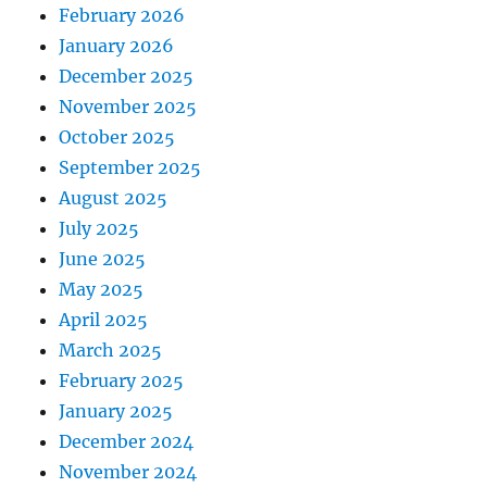
February 2026
January 2026
December 2025
November 2025
October 2025
September 2025
August 2025
July 2025
June 2025
May 2025
April 2025
March 2025
February 2025
January 2025
December 2024
November 2024