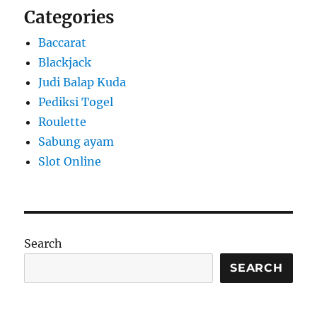
Categories
Baccarat
Blackjack
Judi Balap Kuda
Pediksi Togel
Roulette
Sabung ayam
Slot Online
Search
SEARCH