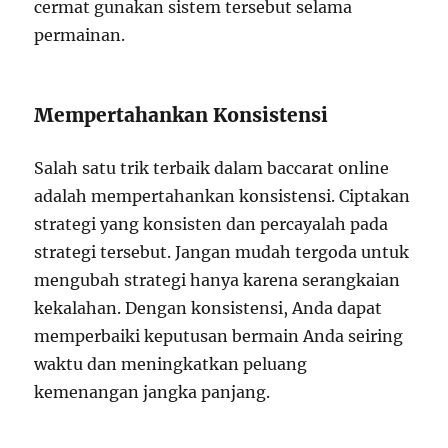
cermat gunakan sistem tersebut selama
permainan.
Mempertahankan Konsistensi
Salah satu trik terbaik dalam baccarat online
adalah mempertahankan konsistensi. Ciptakan
strategi yang konsisten dan percayalah pada
strategi tersebut. Jangan mudah tergoda untuk
mengubah strategi hanya karena serangkaian
kekalahan. Dengan konsistensi, Anda dapat
memperbaiki keputusan bermain Anda seiring
waktu dan meningkatkan peluang
kemenangan jangka panjang.