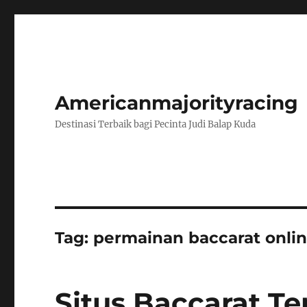
Americanmajorityracing
Destinasi Terbaik bagi Pecinta Judi Balap Kuda
Tag:
permainan baccarat onli
Situs Baccarat T