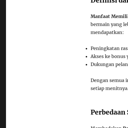
Definisi d
Manfaat Memili
bermain yang l
mendapatkan:
Peningkatan rasa
Akses ke bonus 
Dukungan pelan
Dengan semua in
setiap menitnya
Perbedaan 