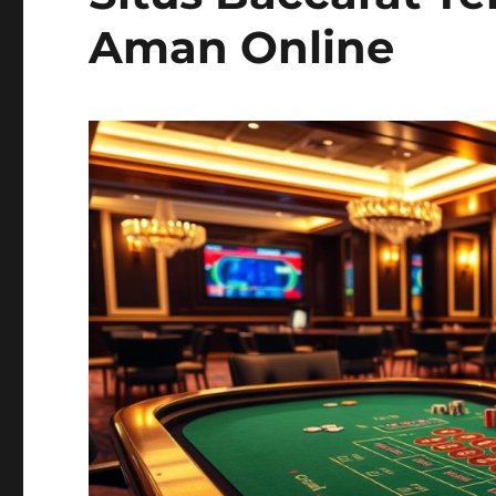
Aman Online