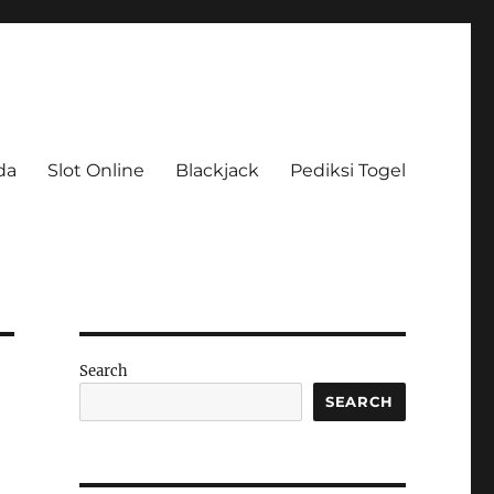
da
Slot Online
Blackjack
Pediksi Togel
Search
SEARCH