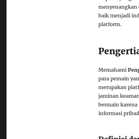
menyenangkan da
baik menjadi i
platform.
Pengerti
Memahami
Peng
para pemain yan
merupakan plat
jaminan keamana
bermain karena s
informasi priba