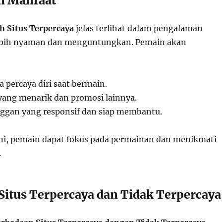
an Manfaat
h Situs Terpercaya
jelas terlihat dalam pengalaman
ebih nyaman dan menguntungkan. Pemain akan
 percaya diri saat bermain.
yang menarik dan promosi lainnya.
ggan yang responsif dan siap membantu.
i, pemain dapat fokus pada permainan dan menikmati
.
Situs Terpercaya dan Tidak Terpercaya