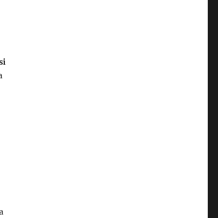
si
a
a