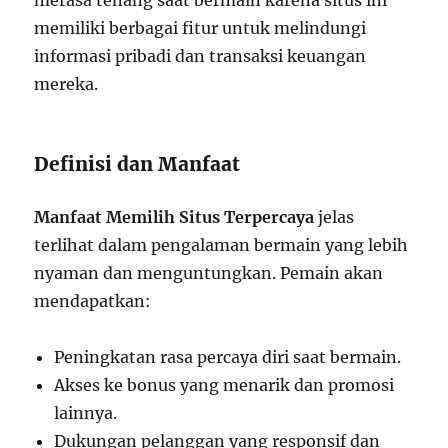
memiliki berbagai fitur untuk melindungi
informasi pribadi dan transaksi keuangan
mereka.
Definisi dan Manfaat
Manfaat Memilih Situs Terpercaya
jelas
terlihat dalam pengalaman bermain yang lebih
nyaman dan menguntungkan. Pemain akan
mendapatkan:
Peningkatan rasa percaya diri saat bermain.
Akses ke bonus yang menarik dan promosi
lainnya.
Dukungan pelanggan yang responsif dan