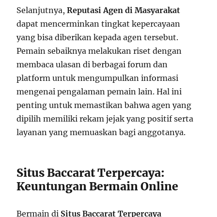
Selanjutnya,
Reputasi Agen di Masyarakat
dapat mencerminkan tingkat kepercayaan
yang bisa diberikan kepada agen tersebut.
Pemain sebaiknya melakukan riset dengan
membaca ulasan di berbagai forum dan
platform untuk mengumpulkan informasi
mengenai pengalaman pemain lain. Hal ini
penting untuk memastikan bahwa agen yang
dipilih memiliki rekam jejak yang positif serta
layanan yang memuaskan bagi anggotanya.
Situs Baccarat Terpercaya:
Keuntungan Bermain Online
Bermain di
Situs Baccarat Terpercaya