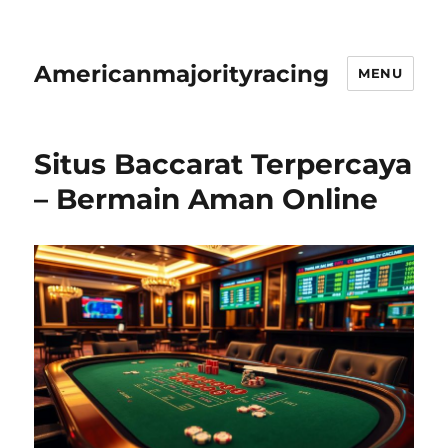
Americanmajorityracing
MENU
Situs Baccarat Terpercaya
– Bermain Aman Online