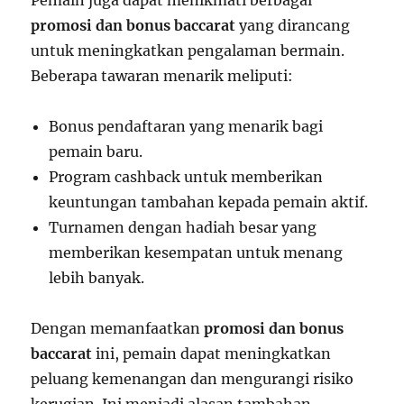
promosi dan bonus baccarat
yang dirancang
untuk meningkatkan pengalaman bermain.
Beberapa tawaran menarik meliputi:
Bonus pendaftaran yang menarik bagi
pemain baru.
Program cashback untuk memberikan
keuntungan tambahan kepada pemain aktif.
Turnamen dengan hadiah besar yang
memberikan kesempatan untuk menang
lebih banyak.
Dengan memanfaatkan
promosi dan bonus
baccarat
ini, pemain dapat meningkatkan
peluang kemenangan dan mengurangi risiko
kerugian. Ini menjadi alasan tambahan