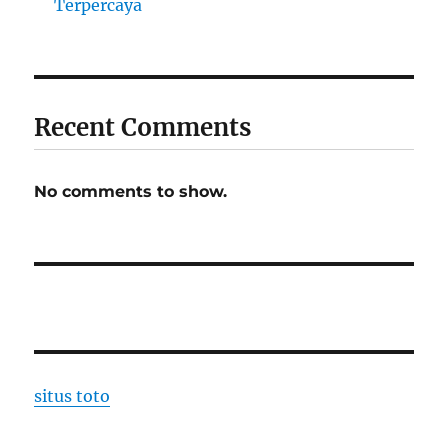
Terpercaya
Recent Comments
No comments to show.
situs toto