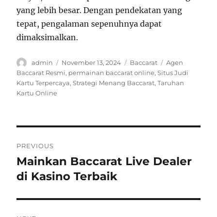
yang lebih besar. Dengan pendekatan yang
tepat, pengalaman sepenuhnya dapat
dimaksimalkan.
A
P
C
T
admin
November 13, 2024
Baccarat
Agen
u
o
a
a
Baccarat Resmi
,
permainan baccarat online
,
Situs Judi
t
s
t
g
Kartu Terpercaya
,
Strategi Menang Baccarat
,
Taruhan
h
t
e
s
Kartu Online
o
e
g
r
d
o
o
r
n
i
P
e
PREVIOUS
s
o
Mainkan Baccarat Live Dealer
P
r
di Kasino Terbaik
s
e
t
v
i