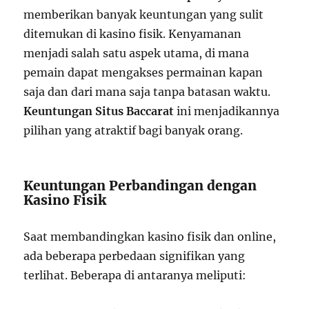
memberikan banyak keuntungan yang sulit
ditemukan di kasino fisik. Kenyamanan
menjadi salah satu aspek utama, di mana
pemain dapat mengakses permainan kapan
saja dan dari mana saja tanpa batasan waktu.
Keuntungan Situs Baccarat
ini menjadikannya
pilihan yang atraktif bagi banyak orang.
Keuntungan Perbandingan dengan
Kasino Fisik
Saat membandingkan kasino fisik dan online,
ada beberapa perbedaan signifikan yang
terlihat. Beberapa di antaranya meliputi: