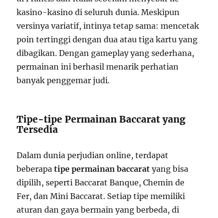
kasino-kasino di seluruh dunia. Meskipun
versinya variatif, intinya tetap sama: mencetak
poin tertinggi dengan dua atau tiga kartu yang
dibagikan. Dengan gameplay yang sederhana,
permainan ini berhasil menarik perhatian
banyak penggemar judi.
Tipe-tipe Permainan Baccarat yang
Tersedia
Dalam dunia perjudian online, terdapat
beberapa
tipe permainan baccarat
yang bisa
dipilih, seperti Baccarat Banque, Chemin de
Fer, dan Mini Baccarat. Setiap tipe memiliki
aturan dan gaya bermain yang berbeda, di