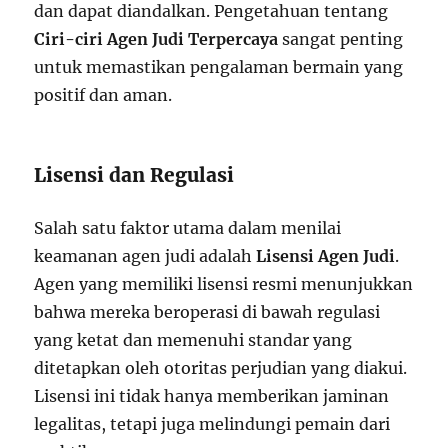
dan dapat diandalkan. Pengetahuan tentang
Ciri-ciri Agen Judi Terpercaya
sangat penting
untuk memastikan pengalaman bermain yang
positif dan aman.
Lisensi dan Regulasi
Salah satu faktor utama dalam menilai
keamanan agen judi adalah
Lisensi Agen Judi
.
Agen yang memiliki lisensi resmi menunjukkan
bahwa mereka beroperasi di bawah regulasi
yang ketat dan memenuhi standar yang
ditetapkan oleh otoritas perjudian yang diakui.
Lisensi ini tidak hanya memberikan jaminan
legalitas, tetapi juga melindungi pemain dari