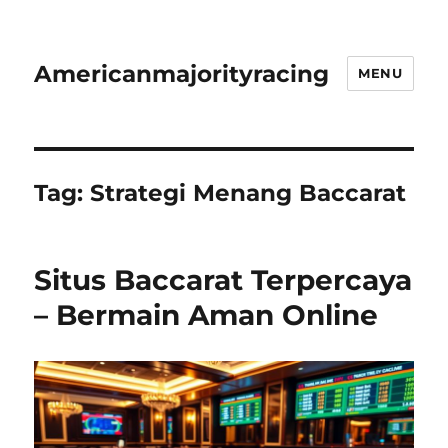
Americanmajorityracing
MENU
Tag:
Strategi Menang Baccarat
Situs Baccarat Terpercaya
– Bermain Aman Online