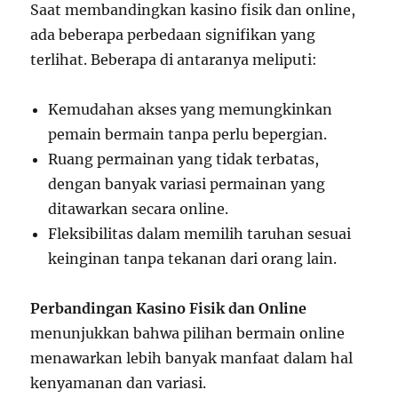
Saat membandingkan kasino fisik dan online,
ada beberapa perbedaan signifikan yang
terlihat. Beberapa di antaranya meliputi:
Kemudahan akses yang memungkinkan
pemain bermain tanpa perlu bepergian.
Ruang permainan yang tidak terbatas,
dengan banyak variasi permainan yang
ditawarkan secara online.
Fleksibilitas dalam memilih taruhan sesuai
keinginan tanpa tekanan dari orang lain.
Perbandingan Kasino Fisik dan Online
menunjukkan bahwa pilihan bermain online
menawarkan lebih banyak manfaat dalam hal
kenyamanan dan variasi.