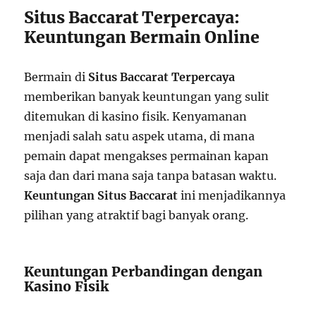
Situs Baccarat Terpercaya:
Keuntungan Bermain Online
Bermain di
Situs Baccarat Terpercaya
memberikan banyak keuntungan yang sulit
ditemukan di kasino fisik. Kenyamanan
menjadi salah satu aspek utama, di mana
pemain dapat mengakses permainan kapan
saja dan dari mana saja tanpa batasan waktu.
Keuntungan Situs Baccarat
ini menjadikannya
pilihan yang atraktif bagi banyak orang.
Keuntungan Perbandingan dengan
Kasino Fisik