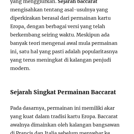
yang menggiurkan.
Sejarah baccarat
mengisahkan tentang asal-usulnya yang
diperkirakan berasal dari permainan kartu
Eropa, dengan berbagai versi yang telah
berkembang seiring waktu. Meskipun ada
banyak teori mengenai awal mula permainan
ini, satu hal yang pasti adalah popularitasnya
yang terus meningkat di kalangan penjudi
modern.
Sejarah Singkat Permainan Baccarat
Pada dasarnya, permainan ini memiliki akar
yang kuat dalam tradisi kartu Eropa. Baccarat
awalnya dimainkan oleh kalangan bangsawan
di Prancis dan Italia sebelum menyebar ke